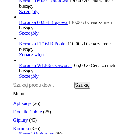
Koronka 60091 kolorowa
130,00
zł
Cena za metr
bieżący
Szczegóły
Koronka 60254 Brązowa
130,00
zł
Cena za metr
bieżący
Szczegóły
Koronka EF161B Popiel
110,00
zł
Cena za metr
bieżący
Zobacz więcej
Koronka W1366 czerwona
165,00
zł
Cena za metr
bieżący
Szczegóły
Szukaj:
Szukaj
Menu
Aplikacje
(26)
Dodatki ślubne
(25)
Gipiury
(45)
Koronki
(326)
Koronki kolorowe
(69)