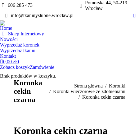
Pomorska 44, 50-219
606 285 473
Wrocław
info@tkaninyslubne.wroclaw.pl
Fa
pa
Home
op
Sklep Internetowy
in
Nowości
Wyprzedaż koronek
n
Wyprzedaż tkanin
w
Kontakt
0,00
zł
0
Zobacz koszyk
Zamówienie
Brak produktów w koszyku.
Koronka
Jesteś tutaj:
Strona główna
Koronki
cekin
Koronki wieczorowe ze zdobieniami
Koronka cekin czarna
czarna
Koronka cekin czarna