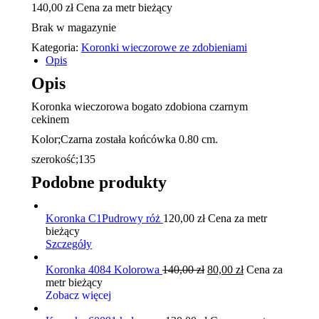
140,00
zł
Cena za metr bieżący
Brak w magazynie
Kategoria:
Koronki wieczorowe ze zdobieniami
Opis
Opis
Koronka wieczorowa bogato zdobiona czarnym
cekinem
Kolor;Czarna została końcówka 0.80 cm.
szerokość;135
Podobne produkty
Koronka C1Pudrowy róż
120,00
zł
Cena za metr
bieżący
Szczegóły
Pierwotna
Aktualna
Koronka 4084 Kolorowa
140,00
zł
80,00
zł
Cena za
cena
cena
metr bieżący
wynosiła:
wynosi:
Zobacz więcej
140,00 zł.
80,00 zł.