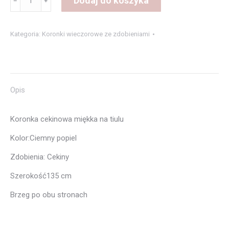
Dodaj do koszyka
﹣
﹢
Koronka
EF161B
Kategoria:
Koronki wieczorowe ze zdobieniami
Popiel
Opis
Koronka cekinowa miękka na tiulu
Kolor:Ciemny popiel
Zdobienia: Cekiny
Szerokość135 cm
Brzeg po obu stronach