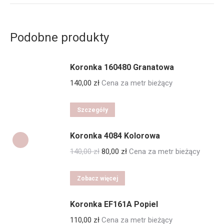
Podobne produkty
Koronka 160480 Granatowa
140,00
zł
Cena za metr bieżący
Szczegóły
Koronka 4084 Kolorowa
Pierwotna
Aktualna
140,00
zł
80,00
zł
Cena za metr bieżący
cena
cena
wynosiła:
wynosi:
Zobacz więcej
140,00 zł.
80,00 zł.
Koronka EF161A Popiel
110,00
zł
Cena za metr bieżący