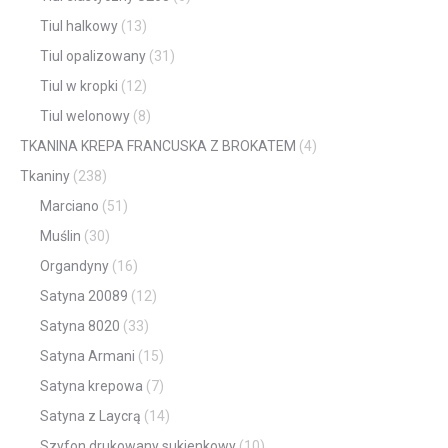
Tiul halkowy
(13)
Tiul opalizowany
(31)
Tiul w kropki
(12)
Tiul welonowy
(8)
TKANINA KREPA FRANCUSKA Z BROKATEM
(4)
Tkaniny
(238)
Marciano
(51)
Muślin
(30)
Organdyny
(16)
Satyna 20089
(12)
Satyna 8020
(33)
Satyna Armani
(15)
Satyna krepowa
(7)
Satyna z Laycrą
(14)
Szyfon drukowany sukienkowy
(10)