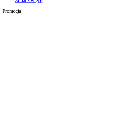
cena
cena
Zobacz więcej
wynosiła:
wynosi:
Promocja!
23,00 zł.
18,00 zł.