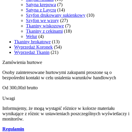
Satyna krepowa
(7)
Satyna z Laycrą
(14)
Szyfon drukowany sukienkowy
(10)
Szyfon we wzory
(27)
Tkaniny wiskozowe
(7)
Tkaniny z cekinami
(18)
Welur
(4)
Tkaniny brokatowe
(13)
Wyprzedaż Koronek
(54)
Wyprzedaż Tkanin
(21)
Zamówienia hurtowe
Osoby zainteresowane hurtowymi zakupami proszone są o
bezpośredni kontakt w celu ustalenia warunków handlowych
Od 300,00zł brutto
Uwagi
Informujemy, że mogą wystąpić różnice w kolorze materiału
wynikające z różnic w ustawieniach poszczególnych wyświetlaczy i
monitorów.
Regulamin