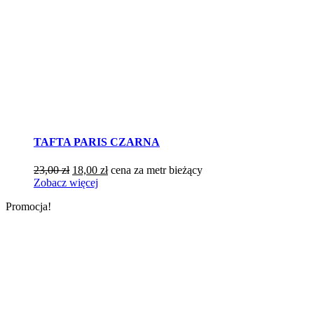
TAFTA PARIS CZARNA
Pierwotna
Aktualna
23,00
zł
18,00
zł
cena za metr bieżący
cena
cena
Zobacz więcej
wynosiła:
wynosi:
Promocja!
23,00 zł.
18,00 zł.