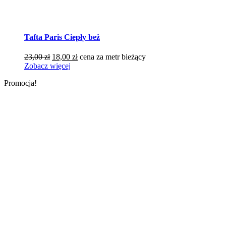
Tafta Paris Ciepły beż
Pierwotna
Aktualna
23,00
zł
18,00
zł
cena za metr bieżący
cena
cena
Zobacz więcej
wynosiła:
wynosi:
Promocja!
23,00 zł.
18,00 zł.