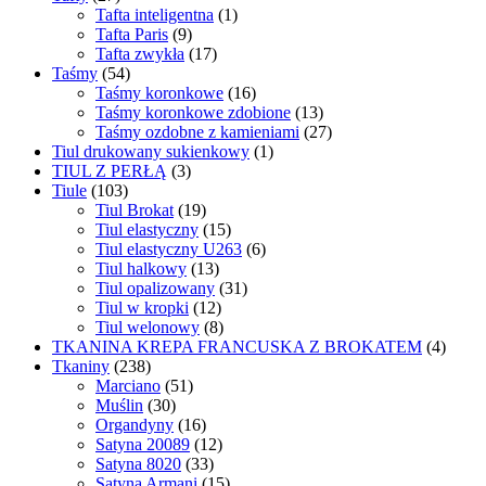
Tafta inteligentna
(1)
Tafta Paris
(9)
Tafta zwykła
(17)
Taśmy
(54)
Taśmy koronkowe
(16)
Taśmy koronkowe zdobione
(13)
Taśmy ozdobne z kamieniami
(27)
Tiul drukowany sukienkowy
(1)
TIUL Z PERŁĄ
(3)
Tiule
(103)
Tiul Brokat
(19)
Tiul elastyczny
(15)
Tiul elastyczny U263
(6)
Tiul halkowy
(13)
Tiul opalizowany
(31)
Tiul w kropki
(12)
Tiul welonowy
(8)
TKANINA KREPA FRANCUSKA Z BROKATEM
(4)
Tkaniny
(238)
Marciano
(51)
Muślin
(30)
Organdyny
(16)
Satyna 20089
(12)
Satyna 8020
(33)
Satyna Armani
(15)