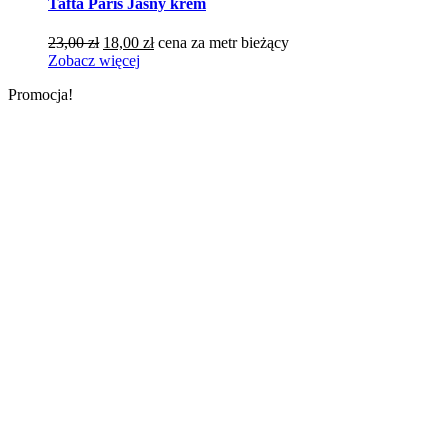
Tafta Paris Jasny krem
Pierwotna
Aktualna
23,00
zł
18,00
zł
cena za metr bieżący
cena
cena
Zobacz więcej
wynosiła:
wynosi:
Promocja!
23,00 zł.
18,00 zł.