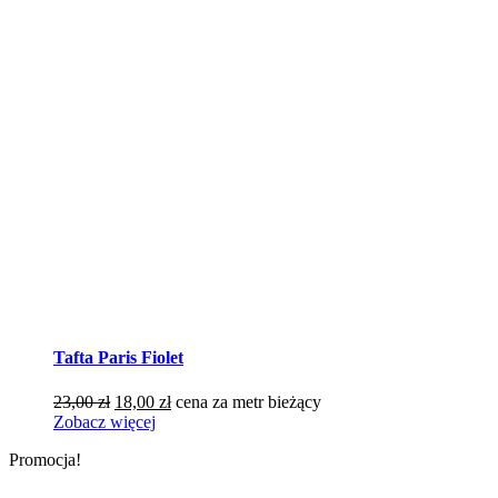
Tafta Paris Fiolet
Pierwotna
Aktualna
23,00
zł
18,00
zł
cena za metr bieżący
cena
cena
Zobacz więcej
wynosiła:
wynosi:
Promocja!
23,00 zł.
18,00 zł.