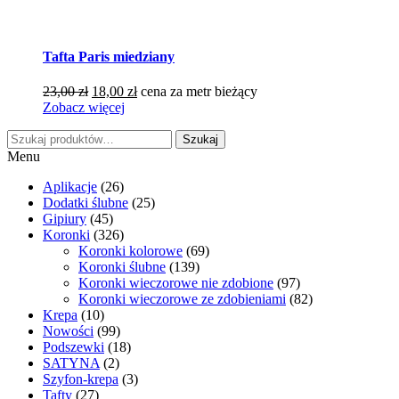
Tafta Paris miedziany
Pierwotna
Aktualna
23,00
zł
18,00
zł
cena za metr bieżący
cena
cena
Zobacz więcej
wynosiła:
wynosi:
Szukaj:
23,00 zł.
18,00 zł.
Szukaj
Menu
Aplikacje
(26)
Dodatki ślubne
(25)
Gipiury
(45)
Koronki
(326)
Koronki kolorowe
(69)
Koronki ślubne
(139)
Koronki wieczorowe nie zdobione
(97)
Koronki wieczorowe ze zdobieniami
(82)
Krepa
(10)
Nowości
(99)
Podszewki
(18)
SATYNA
(2)
Szyfon-krepa
(3)
Tafty
(27)