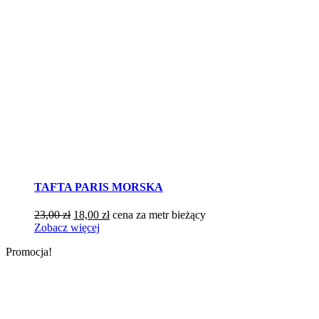
TAFTA PARIS MORSKA
Pierwotna
Aktualna
23,00
zł
18,00
zł
cena za metr bieżący
cena
cena
Zobacz więcej
wynosiła:
wynosi:
Promocja!
23,00 zł.
18,00 zł.