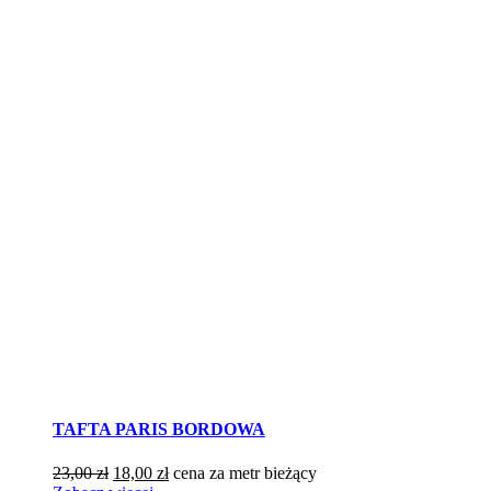
TAFTA PARIS BORDOWA
Pierwotna
Aktualna
23,00
zł
18,00
zł
cena za metr bieżący