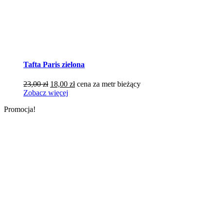
Tafta Paris zielona
Pierwotna
Aktualna
23,00
zł
18,00
zł
cena za metr bieżący
cena
cena
Zobacz więcej
wynosiła:
wynosi:
Promocja!
23,00 zł.
18,00 zł.