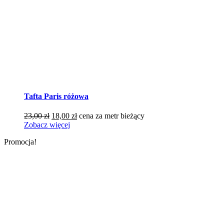
Tafta Paris różowa
Pierwotna
Aktualna
23,00
zł
18,00
zł
cena za metr bieżący
cena
cena
Zobacz więcej
wynosiła:
wynosi:
Promocja!
23,00 zł.
18,00 zł.