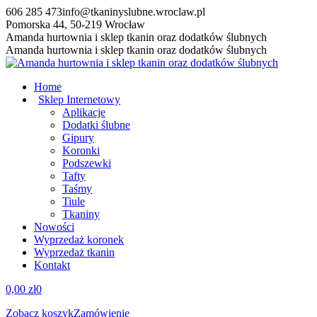
Przewiń
606 285 473
info@tkaninyslubne.wroclaw.pl
do
Pomorska 44, 50-219 Wrocław
zawartości
Facebook
Amanda hurtownia i sklep tkanin oraz dodatków ślubnych
page
Amanda hurtownia i sklep tkanin oraz dodatków ślubnych
opens
in
Home
new
Sklep Internetowy
window
Aplikacje
Dodatki ślubne
Gipury
Koronki
Podszewki
Tafty
Taśmy
Tiule
Tkaniny
Nowości
Wyprzedaż koronek
Wyprzedaż tkanin
Kontakt
0,00
zł
0
Zobacz koszyk
Zamówienie