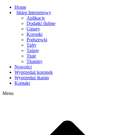
Home
Sklep Internetowy
Aplikacje
Dodatki ślubne
Gipury
Koronki
Podszewki
Tafty
Taśmy
Tiule
Tkaniny
Nowości
Wyprzedaż koronek
Wyprzedaż tkanin
Kontakt
Menu
g