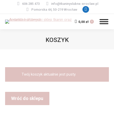
606 285 473
info@tkaninyslubne.wroclaw.pl
Facebook
Pomorska 44, 50-219 Wrocław
page
0,00
zł
opens
0
in
new
KOSZYK
window
Jesteś tutaj:
Twój koszyk aktualnie jest pusty.
Wróć do sklepu