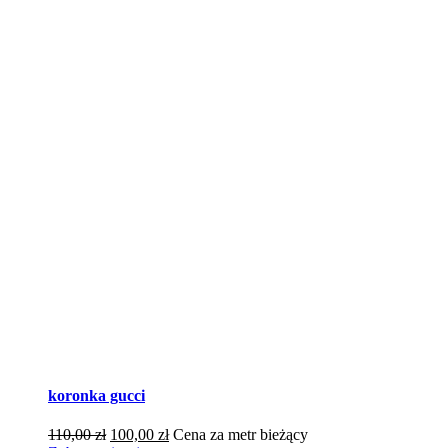
koronka gucci
Pierwotna
Aktualna
110,00
zł
100,00
zł
Cena za metr bieżący