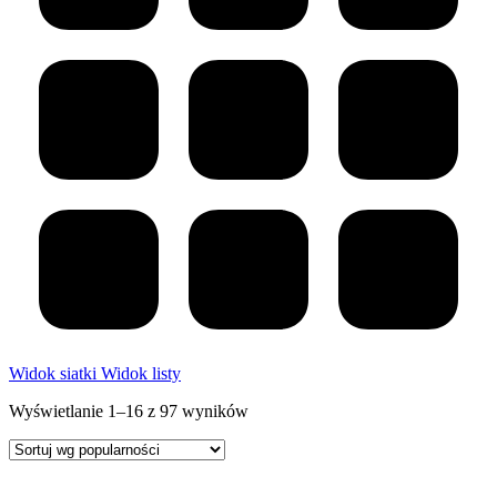
Widok siatki
Widok listy
Posortowane
Wyświetlanie 1–16 z 97 wyników
według
popularności