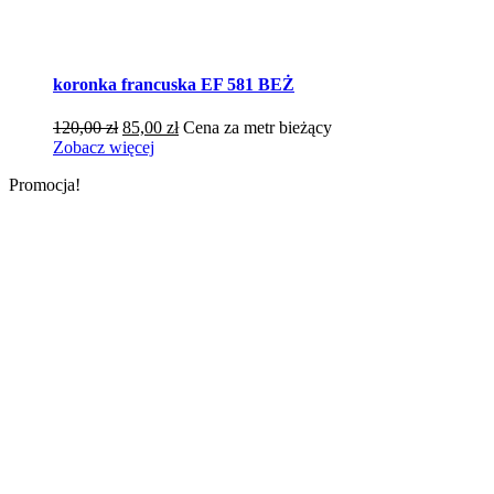
koronka francuska EF 581 BEŻ
Pierwotna
Aktualna
120,00
zł
85,00
zł
Cena za metr bieżący
cena
cena
Zobacz więcej
wynosiła:
wynosi:
Promocja!
120,00 zł.
85,00 zł.