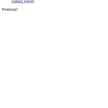
cena
cena
Zobacz więcej
wynosiła:
wynosi:
Promocja!
110,00 zł.
100,00 zł.