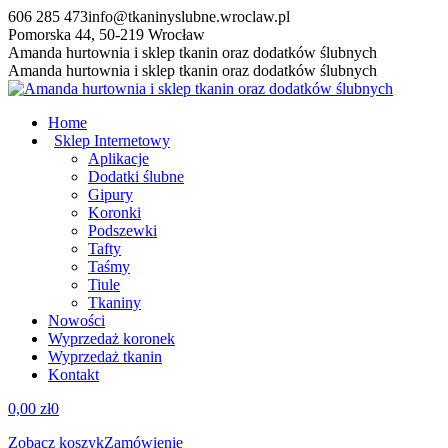
Przewiń
606 285 473
info@tkaninyslubne.wroclaw.pl
do
Pomorska 44, 50-219 Wrocław
zawartości
Facebook
Amanda hurtownia i sklep tkanin oraz dodatków ślubnych
page
Amanda hurtownia i sklep tkanin oraz dodatków ślubnych
opens
in
Home
new
Sklep Internetowy
window
Aplikacje
Dodatki ślubne
Gipury
Koronki
Podszewki
Tafty
Taśmy
Tiule
Tkaniny
Nowości
Wyprzedaż koronek
Wyprzedaż tkanin
Kontakt
0,00
zł
0
Zobacz koszyk
Zamówienie