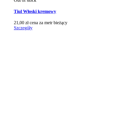
Out of stock
Tiul Włoski kremowy
21,00
zł
cena za metr bieżący
Szczegóły