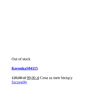
Out of stock
KoronkaS04115
Pierwotna
Aktualna
120,00
zł
99,00
zł
Cena za metr bieżący
cena
cena
Szczegóły
wynosiła:
wynosi:
120,00 zł.
99,00 zł.