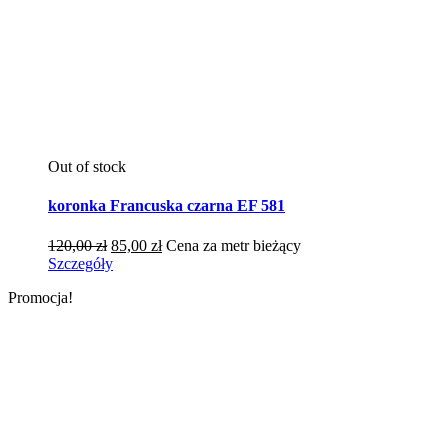
Out of stock
koronka Francuska czarna EF 581
Pierwotna
Aktualna
120,00
zł
85,00
zł
Cena za metr bieżący
cena
cena
Szczegóły
wynosiła:
wynosi:
Promocja!
120,00 zł.
85,00 zł.