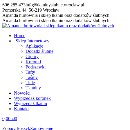
Przewiń
606 285 473
info@tkaninyslubne.wroclaw.pl
do
Pomorska 44, 50-219 Wrocław
zawartości
Facebook
Amanda hurtownia i sklep tkanin oraz dodatków ślubnych
page
Amanda hurtownia i sklep tkanin oraz dodatków ślubnych
opens
in
Home
new
Sklep Internetowy
window
Aplikacje
Dodatki ślubne
Gipury
Koronki
Podszewki
Tafty
Taśmy
Tiule
Tkaniny
Nowości
Wyprzedaż koronek
Wyprzedaż tkanin
Kontakt
0,00
zł
0
Zobacz koszyk
Zamówienie