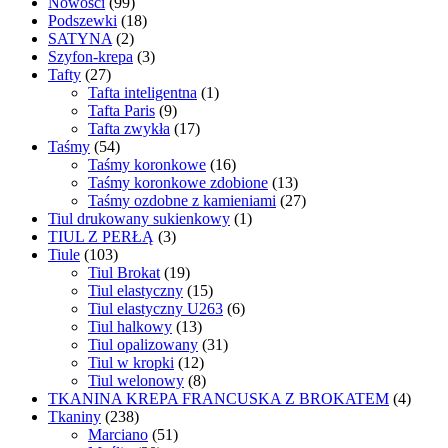
Nowości
(99)
Podszewki
(18)
SATYNA
(2)
Szyfon-krepa
(3)
Tafty
(27)
Tafta inteligentna
(1)
Tafta Paris
(9)
Tafta zwykła
(17)
Taśmy
(54)
Taśmy koronkowe
(16)
Taśmy koronkowe zdobione
(13)
Taśmy ozdobne z kamieniami
(27)
Tiul drukowany sukienkowy
(1)
TIUL Z PERŁĄ
(3)
Tiule
(103)
Tiul Brokat
(19)
Tiul elastyczny
(15)
Tiul elastyczny U263
(6)
Tiul halkowy
(13)
Tiul opalizowany
(31)
Tiul w kropki
(12)
Tiul welonowy
(8)
TKANINA KREPA FRANCUSKA Z BROKATEM
(4)
Tkaniny
(238)
Marciano
(51)