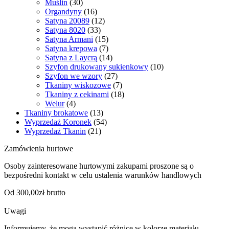
Muślin
(30)
Organdyny
(16)
Satyna 20089
(12)
Satyna 8020
(33)
Satyna Armani
(15)
Satyna krepowa
(7)
Satyna z Laycrą
(14)
Szyfon drukowany sukienkowy
(10)
Szyfon we wzory
(27)
Tkaniny wiskozowe
(7)
Tkaniny z cekinami
(18)
Welur
(4)
Tkaniny brokatowe
(13)
Wyprzedaż Koronek
(54)
Wyprzedaż Tkanin
(21)
Zamówienia hurtowe
Osoby zainteresowane hurtowymi zakupami proszone są o
bezpośredni kontakt w celu ustalenia warunków handlowych
Od 300,00zł brutto
Uwagi
Informujemy, że mogą wystąpić różnice w kolorze materiału