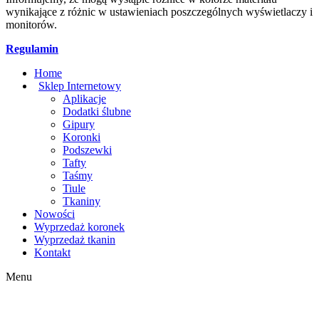
wynikające z różnic w ustawieniach poszczególnych wyświetlaczy i
monitorów.
Regulamin
Home
Sklep Internetowy
Aplikacje
Dodatki ślubne
Gipury
Koronki
Podszewki
Tafty
Taśmy
Tiule
Tkaniny
Nowości
Wyprzedaż koronek
Wyprzedaż tkanin
Kontakt
Menu
g