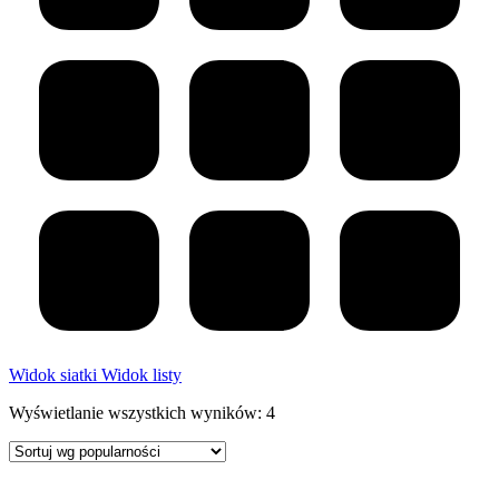
Widok siatki
Widok listy
Posortowane
Wyświetlanie wszystkich wyników: 4
według
popularności