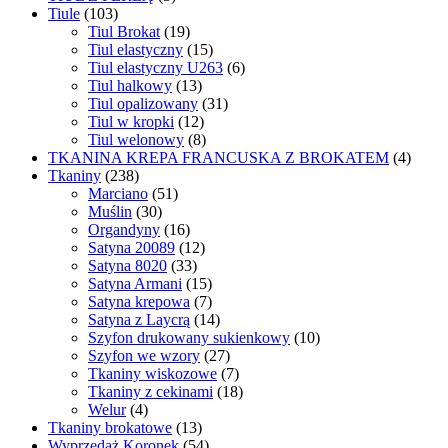
Tiule
(103)
Tiul Brokat
(19)
Tiul elastyczny
(15)
Tiul elastyczny U263
(6)
Tiul halkowy
(13)
Tiul opalizowany
(31)
Tiul w kropki
(12)
Tiul welonowy
(8)
TKANINA KREPA FRANCUSKA Z BROKATEM
(4)
Tkaniny
(238)
Marciano
(51)
Muślin
(30)
Organdyny
(16)
Satyna 20089
(12)
Satyna 8020
(33)
Satyna Armani
(15)
Satyna krepowa
(7)
Satyna z Laycrą
(14)
Szyfon drukowany sukienkowy
(10)
Szyfon we wzory
(27)
Tkaniny wiskozowe
(7)
Tkaniny z cekinami
(18)
Welur
(4)
Tkaniny brokatowe
(13)
Wyprzedaż Koronek
(54)