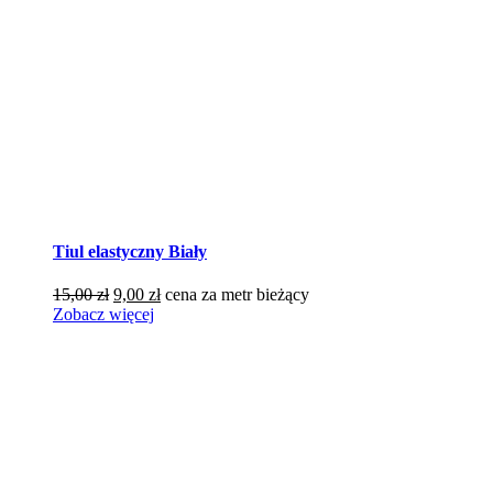
Tiul elastyczny Biały
Pierwotna
Aktualna
15,00
zł
9,00
zł
cena za metr bieżący
cena
cena
Zobacz więcej
wynosiła:
wynosi:
15,00 zł.
9,00 zł.