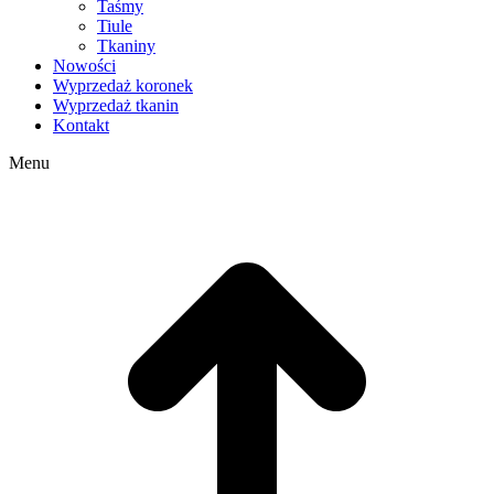
Taśmy
Tiule
Tkaniny
Nowości
Wyprzedaż koronek
Wyprzedaż tkanin
Kontakt
Menu
g