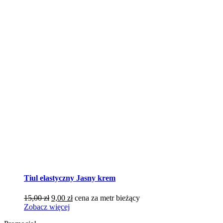
Tiul elastyczny Jasny krem
Pierwotna
Aktualna
15,00
zł
9,00
zł
cena za metr bieżący
cena
cena
Zobacz więcej
wynosiła:
wynosi: