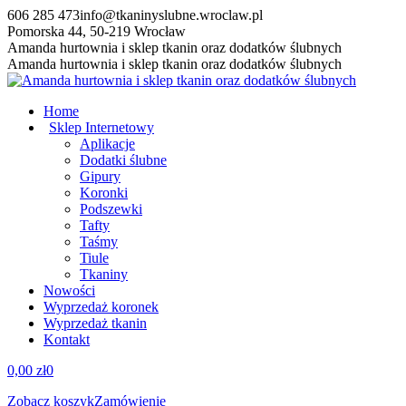
Przewiń
606 285 473
info@tkaninyslubne.wroclaw.pl
do
Pomorska 44, 50-219 Wrocław
zawartości
Facebook
Amanda hurtownia i sklep tkanin oraz dodatków ślubnych
page
Amanda hurtownia i sklep tkanin oraz dodatków ślubnych
opens
in
Home
new
Sklep Internetowy
window
Aplikacje
Dodatki ślubne
Gipury
Koronki
Podszewki
Tafty
Taśmy
Tiule
Tkaniny
Nowości
Wyprzedaż koronek
Wyprzedaż tkanin
Kontakt
0,00
zł
0
Zobacz koszyk
Zamówienie