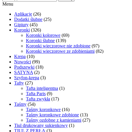
Menu
Aplikacje
(26)
Dodatki ślubne
(25)
Gipiury
(45)
Koronki
(326)
Koronki kolorowe
(69)
Koronki ślubne
(139)
Koronki wieczorowe nie zdobione
(97)
Koronki wieczorowe ze zdobieniami
(82)
Krepa
(10)
Nowości
(99)
Podszewki
(18)
SATYNA
(2)
Szyfon-krepa
(3)
Tafty
(27)
Tafta inteligentna
(1)
Tafta Paris
(9)
Tafta zwykła
(17)
Taśmy
(54)
Taśmy koronkowe
(16)
Taśmy koronkowe zdobione
(13)
Taśmy ozdobne z kamieniami
(27)
Tiul drukowany sukienkowy
(1)
TIUL Z PERŁĄ
(3)