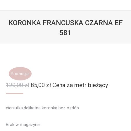
KORONKA FRANCUSKA CZARNA EF
581
Jesteś tutaj:
Promocja!
Pierwotna
Aktualna
120,00
zł
85,00
zł
Cena za metr bieżący
cena
cena
wynosiła:
wynosi:
cieniutka,delikatna koronka bez ozdób
120,00 zł.
85,00 zł.
Brak w magazynie