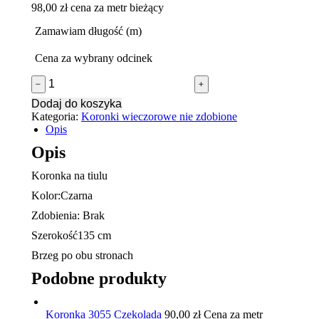
98,00
zł
cena za metr bieżący
Zamawiam długość (m)
Cena za wybrany odcinek
ilość
﹣
﹢
koronka
Dodaj do koszyka
2925
Kategoria:
Koronki wieczorowe nie zdobione
Czarna
Opis
Opis
Koronka na tiulu
Kolor:Czarna
Zdobienia: Brak
Szerokość135 cm
Brzeg po obu stronach
Podobne produkty
Koronka 3055 Czekolada
90,00
zł
Cena za metr