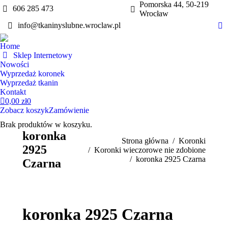
Pomorska 44, 50-219
606 285 473
Wrocław
info@tkaninyslubne.wroclaw.pl
Fa
pa
Home
op
Sklep Internetowy
in
Nowości
Wyprzedaż koronek
n
Wyprzedaż tkanin
w
Kontakt
0,00
zł
0
Zobacz koszyk
Zamówienie
Brak produktów w koszyku.
koronka
Jesteś tutaj:
Strona główna
Koronki
2925
Koronki wieczorowe nie zdobione
koronka 2925 Czarna
Czarna
koronka 2925 Czarna