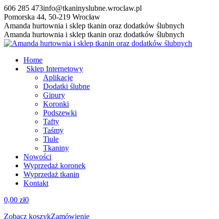
Przewiń
606 285 473
info@tkaninyslubne.wroclaw.pl
do
Pomorska 44, 50-219 Wrocław
zawartości
Facebook
Amanda hurtownia i sklep tkanin oraz dodatków ślubnych
page
Amanda hurtownia i sklep tkanin oraz dodatków ślubnych
opens
in
Home
new
Sklep Internetowy
window
Aplikacje
Dodatki ślubne
Gipury
Koronki
Podszewki
Tafty
Taśmy
Tiule
Tkaniny
Nowości
Wyprzedaż koronek
Wyprzedaż tkanin
Kontakt
0,00
zł
0
Zobacz koszyk
Zamówienie