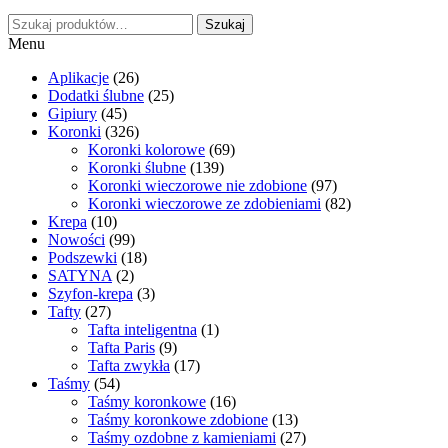
Szukaj:
Szukaj
Menu
Aplikacje
(26)
Dodatki ślubne
(25)
Gipiury
(45)
Koronki
(326)
Koronki kolorowe
(69)
Koronki ślubne
(139)
Koronki wieczorowe nie zdobione
(97)
Koronki wieczorowe ze zdobieniami
(82)
Krepa
(10)
Nowości
(99)
Podszewki
(18)
SATYNA
(2)
Szyfon-krepa
(3)
Tafty
(27)
Tafta inteligentna
(1)
Tafta Paris
(9)
Tafta zwykła
(17)
Taśmy
(54)
Taśmy koronkowe
(16)
Taśmy koronkowe zdobione
(13)
Taśmy ozdobne z kamieniami
(27)