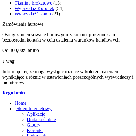
Tkaniny brokatowe
(13)
Wyprzedaż Koronek
(54)
Wyprzedaż Tkanin
(21)
Zamówienia hurtowe
Osoby zainteresowane hurtowymi zakupami proszone są o
bezpośredni kontakt w celu ustalenia warunków handlowych
Od 300,00zł brutto
Uwagi
Informujemy, że mogą wystąpić różnice w kolorze materiału
wynikające z różnic w ustawieniach poszczególnych wyświetlaczy i
monitorów.
Regulamin
Home
Sklep Internetowy
Aplikacje
Dodatki ślubne
Gipury
Koronki
Podszewki