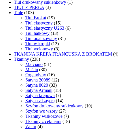
Tiul drukowany sukienkowy
(1)
TIUL Z PERŁĄ
(3)
Tiule
(103)
Tiul Brokat
(19)
Tiul elastyczny
(15)
Tiul elastyczny U263
(6)
Tiul halkowy
(13)
Tiul opalizowany
(31)
Tiul w kropki
(12)
Tiul welonowy
(8)
TKANINA KREPA FRANCUSKA Z BROKATEM
(4)
Tkaniny
(238)
Marciano
(51)
Muślin
(30)
Organdyny
(16)
Satyna 20089
(12)
Satyna 8020
(33)
Satyna Armani
(15)
Satyna krepowa
(7)
Satyna z Laycrą
(14)
Szyfon drukowany sukienkowy
(10)
Szyfon we wzory
(27)
Tkaniny wiskozowe
(7)
Tkaniny z cekinami
(18)
Welur
(4)