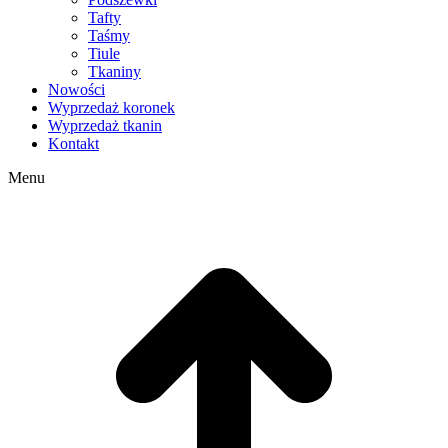
Tafty
Taśmy
Tiule
Tkaniny
Nowości
Wyprzedaż koronek
Wyprzedaż tkanin
Kontakt
Menu
g