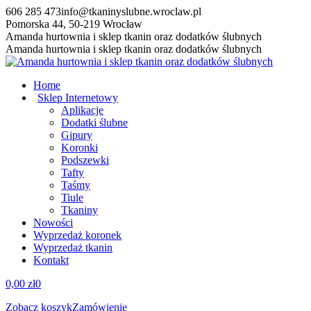
Przewiń
606 285 473
info@tkaninyslubne.wroclaw.pl
do
Pomorska 44, 50-219 Wrocław
zawartości
Facebook
Amanda hurtownia i sklep tkanin oraz dodatków ślubnych
page
Amanda hurtownia i sklep tkanin oraz dodatków ślubnych
opens
in
Home
new
Sklep Internetowy
window
Aplikacje
Dodatki ślubne
Gipury
Koronki
Podszewki
Tafty
Taśmy
Tiule
Tkaniny
Nowości
Wyprzedaż koronek
Wyprzedaż tkanin
Kontakt
0,00
zł
0
Zobacz koszyk
Zamówienie