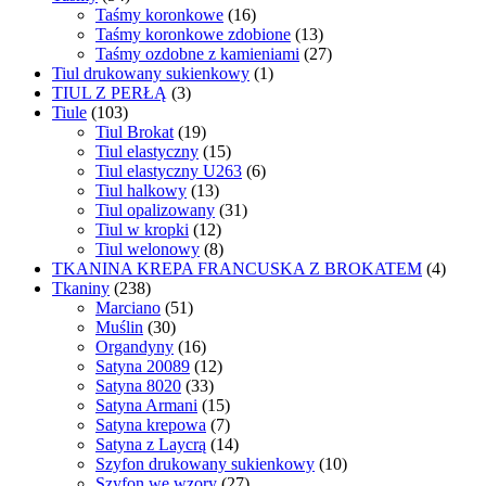
Taśmy koronkowe
(16)
Taśmy koronkowe zdobione
(13)
Taśmy ozdobne z kamieniami
(27)
Tiul drukowany sukienkowy
(1)
TIUL Z PERŁĄ
(3)
Tiule
(103)
Tiul Brokat
(19)
Tiul elastyczny
(15)
Tiul elastyczny U263
(6)
Tiul halkowy
(13)
Tiul opalizowany
(31)
Tiul w kropki
(12)
Tiul welonowy
(8)
TKANINA KREPA FRANCUSKA Z BROKATEM
(4)
Tkaniny
(238)
Marciano
(51)
Muślin
(30)
Organdyny
(16)
Satyna 20089
(12)
Satyna 8020
(33)
Satyna Armani
(15)
Satyna krepowa
(7)
Satyna z Laycrą
(14)
Szyfon drukowany sukienkowy
(10)
Szyfon we wzory
(27)