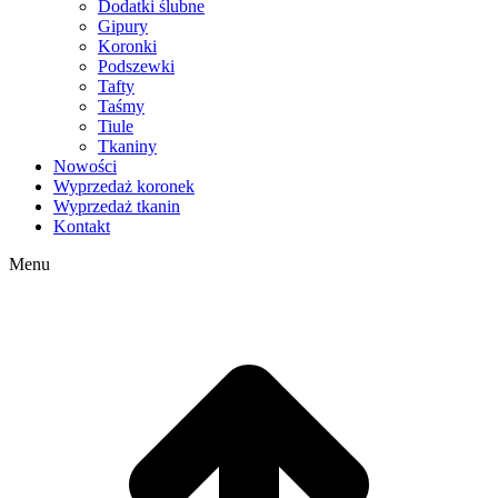
Dodatki ślubne
Gipury
Koronki
Podszewki
Tafty
Taśmy
Tiule
Tkaniny
Nowości
Wyprzedaż koronek
Wyprzedaż tkanin
Kontakt
Menu
g