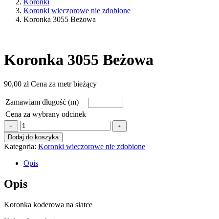
Koronki
Koronki wieczorowe nie zdobione
Koronka 3055 Beżowa
Koronka 3055 Beżowa
90,00
zł
Cena za metr bieżący
Zamawiam długość (m)
Cena za wybrany odcinek
ilość
﹣
﹢
Koronka
Dodaj do koszyka
3055
Kategoria:
Koronki wieczorowe nie zdobione
Beżowa
Opis
Opis
Koronka koderowa na siatce