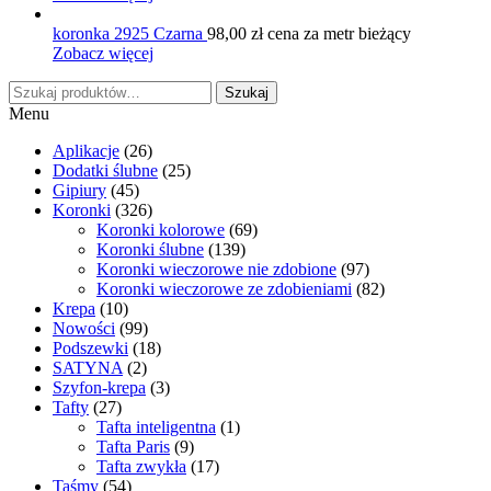
koronka 2925 Czarna
98,00
zł
cena za metr bieżący
Zobacz więcej
Szukaj:
Szukaj
Menu
Aplikacje
(26)
Dodatki ślubne
(25)
Gipiury
(45)
Koronki
(326)
Koronki kolorowe
(69)
Koronki ślubne
(139)
Koronki wieczorowe nie zdobione
(97)
Koronki wieczorowe ze zdobieniami
(82)
Krepa
(10)
Nowości
(99)
Podszewki
(18)
SATYNA
(2)
Szyfon-krepa
(3)
Tafty
(27)
Tafta inteligentna
(1)
Tafta Paris
(9)
Tafta zwykła
(17)
Taśmy
(54)