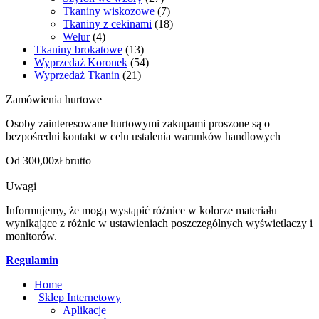
Tkaniny wiskozowe
(7)
Tkaniny z cekinami
(18)
Welur
(4)
Tkaniny brokatowe
(13)
Wyprzedaż Koronek
(54)
Wyprzedaż Tkanin
(21)
Zamówienia hurtowe
Osoby zainteresowane hurtowymi zakupami proszone są o
bezpośredni kontakt w celu ustalenia warunków handlowych
Od 300,00zł brutto
Uwagi
Informujemy, że mogą wystąpić różnice w kolorze materiału
wynikające z różnic w ustawieniach poszczególnych wyświetlaczy i
monitorów.
Regulamin
Home
Sklep Internetowy
Aplikacje