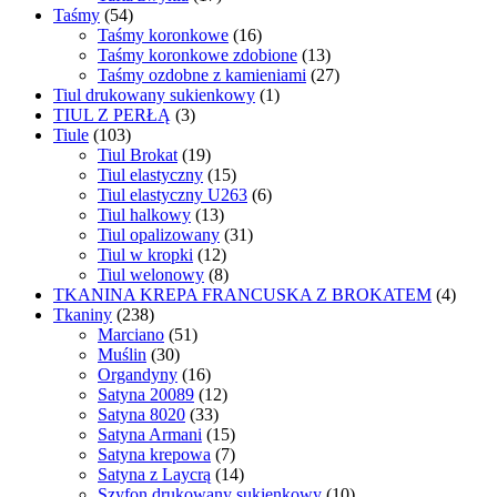
Taśmy
(54)
Taśmy koronkowe
(16)
Taśmy koronkowe zdobione
(13)
Taśmy ozdobne z kamieniami
(27)
Tiul drukowany sukienkowy
(1)
TIUL Z PERŁĄ
(3)
Tiule
(103)
Tiul Brokat
(19)
Tiul elastyczny
(15)
Tiul elastyczny U263
(6)
Tiul halkowy
(13)
Tiul opalizowany
(31)
Tiul w kropki
(12)
Tiul welonowy
(8)
TKANINA KREPA FRANCUSKA Z BROKATEM
(4)
Tkaniny
(238)
Marciano
(51)
Muślin
(30)
Organdyny
(16)
Satyna 20089
(12)
Satyna 8020
(33)
Satyna Armani
(15)
Satyna krepowa
(7)
Satyna z Laycrą
(14)
Szyfon drukowany sukienkowy
(10)