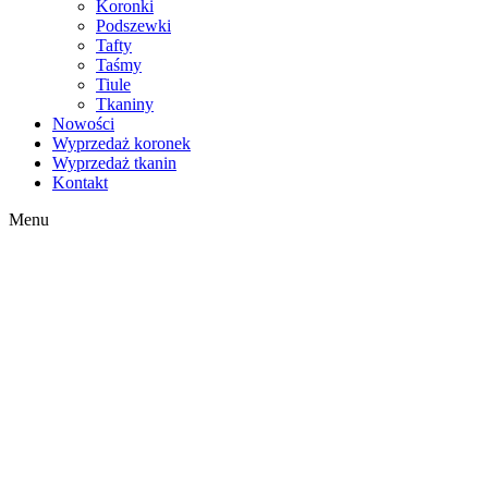
Koronki
Podszewki
Tafty
Taśmy
Tiule
Tkaniny
Nowości
Wyprzedaż koronek
Wyprzedaż tkanin
Kontakt
Menu