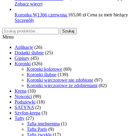
Zobacz więcej
Koronka W1366 czerwona
165,00
zł
Cena za metr bieżący
Szczegóły
Szukaj:
Szukaj
Menu
Aplikacje
(26)
Dodatki ślubne
(25)
Gipiury
(45)
Koronki
(326)
Koronki kolorowe
(69)
Koronki ślubne
(139)
Koronki wieczorowe nie zdobione
(97)
Koronki wieczorowe ze zdobieniami
(82)
Krepa
(10)
Nowości
(99)
Podszewki
(18)
SATYNA
(2)
Szyfon-krepa
(3)
Tafty
(27)
Tafta inteligentna
(1)
Tafta Paris
(9)
Tafta zwykła
(17)