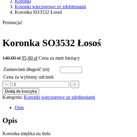
Koronki
Koronki wieczorowe ze zdobieniami
Koronka SO3532 Łosoś
Promocja!
Koronka SO3532 Łosoś
Pierwotna
Aktualna
140,00
zł
95,00
zł
Cena za metr bieżący
cena
cena
wynosiła:
wynosi:
Zamawiam długość (m)
140,00 zł.
95,00 zł.
Cena za wybrany odcinek
ilość
﹣
﹢
Koronka
Dodaj do koszyka
SO3532
Kategoria:
Koronki wieczorowe ze zdobieniami
Łosoś
Opis
Opis
Koronka miękka na tiulu