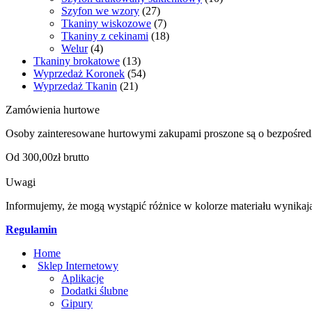
Szyfon we wzory
(27)
Tkaniny wiskozowe
(7)
Tkaniny z cekinami
(18)
Welur
(4)
Tkaniny brokatowe
(13)
Wyprzedaż Koronek
(54)
Wyprzedaż Tkanin
(21)
Zamówienia hurtowe
Osoby zainteresowane hurtowymi zakupami proszone są o bezpośred
Od 300,00zł brutto
Uwagi
Informujemy, że mogą wystąpić różnice w kolorze materiału wynikaj
Regulamin
Home
Sklep Internetowy
Aplikacje
Dodatki ślubne
Gipury