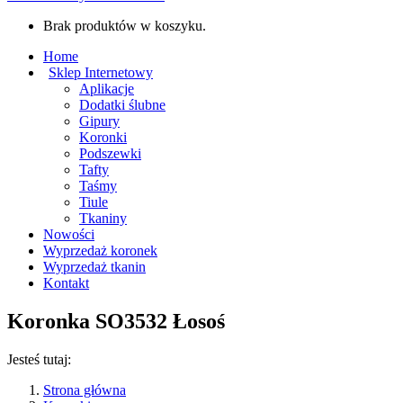
Brak produktów w koszyku.
Home
Sklep Internetowy
Aplikacje
Dodatki ślubne
Gipury
Koronki
Podszewki
Tafty
Taśmy
Tiule
Tkaniny
Nowości
Wyprzedaż koronek
Wyprzedaż tkanin
Kontakt
Koronka SO3532 Łosoś
Jesteś tutaj:
Strona główna