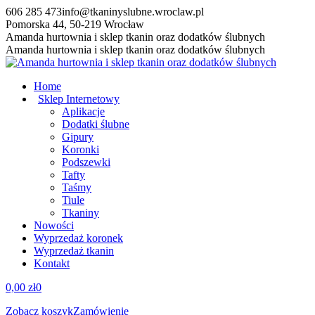
Przewiń
606 285 473
info@tkaninyslubne.wroclaw.pl
do
Pomorska 44, 50-219 Wrocław
zawartości
Facebook
Amanda hurtownia i sklep tkanin oraz dodatków ślubnych
page
Amanda hurtownia i sklep tkanin oraz dodatków ślubnych
opens
in
Home
new
Sklep Internetowy
window
Aplikacje
Dodatki ślubne
Gipury
Koronki
Podszewki
Tafty
Taśmy
Tiule
Tkaniny
Nowości
Wyprzedaż koronek
Wyprzedaż tkanin
Kontakt
0,00
zł
0
Zobacz koszyk
Zamówienie