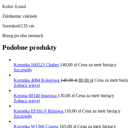
Kolor: Łosoś
Zdobienia: cekinek
Szerokość135 cm
Brzeg po obu stronach
Podobne produkty
Koronka 160523 Chaber
140,00
zł
Cena za metr bieżący
Szczegóły
Pierwotna
Aktualna
Koronka 4084 Kolorowa
140,00
zł
80,00
zł
Cena za metr bież
cena
cena
Zobacz więcej
wynosiła:
wynosi:
140,00 zł.
80,00 zł.
Korona 60140 brązowa
130,00
zł
Cena za metr bieżący
Zobacz więcej
Koronka EF161 F Różowa
110,00
zł
Cena za metr bieżący
Szczegóły
Koronka W1366 Czarna
165,00
zł
Cena za metr bieżący