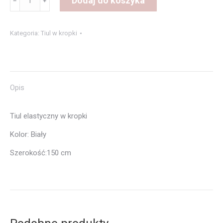
Dodaj do koszyka
﹣
﹢
Tiul
w
Kategoria:
Tiul w kropki
kropki
Opis
Tiul elastyczny w kropki
Kolor: Biały
Szerokość:150 cm