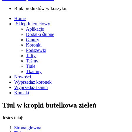
Brak produktów w koszyku.
Home
Sklep Internetowy
Aplikacje
Dodatki ślubne
Gipury
Koronki
Podszewki
Tafty
Taśmy
Tiule
Tkaniny
Nowości
Wyprzedaż koronek
Wyprzedaż tkanin
Kontakt
Tiul w kropki butelkowa zieleń
Jesteś tutaj:
Strona główna