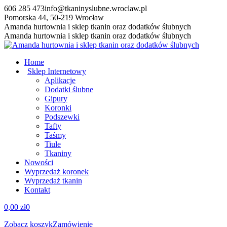
Przewiń
606 285 473
info@tkaninyslubne.wroclaw.pl
do
Pomorska 44, 50-219 Wrocław
zawartości
Facebook
Amanda hurtownia i sklep tkanin oraz dodatków ślubnych
page
Amanda hurtownia i sklep tkanin oraz dodatków ślubnych
opens
in
Home
new
Sklep Internetowy
window
Aplikacje
Dodatki ślubne
Gipury
Koronki
Podszewki
Tafty
Taśmy
Tiule
Tkaniny
Nowości
Wyprzedaż koronek
Wyprzedaż tkanin
Kontakt
0,00
zł
0
Zobacz koszyk
Zamówienie