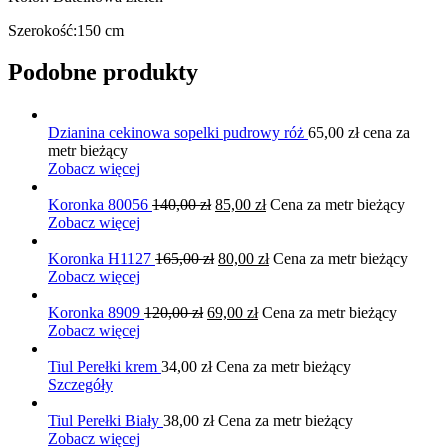
Szerokość:150 cm
Podobne produkty
Dzianina cekinowa sopelki pudrowy róż
65,00
zł
cena za
metr bieżący
Zobacz więcej
Pierwotna
Aktualna
Koronka 80056
140,00
zł
85,00
zł
Cena za metr bieżący
cena
cena
Zobacz więcej
wynosiła:
wynosi:
140,00 zł.
Pierwotna
85,00 zł.
Aktualna
Koronka H1127
165,00
zł
80,00
zł
Cena za metr bieżący
cena
cena
Zobacz więcej
wynosiła:
wynosi:
Pierwotna
165,00 zł.
Aktualna
80,00 zł.
Koronka 8909
120,00
zł
69,00
zł
Cena za metr bieżący
cena
cena
Zobacz więcej
wynosiła:
wynosi:
120,00 zł.
69,00 zł.
Tiul Perełki krem
34,00
zł
Cena za metr bieżący
Szczegóły
Tiul Perełki Biały
38,00
zł
Cena za metr bieżący
Zobacz więcej