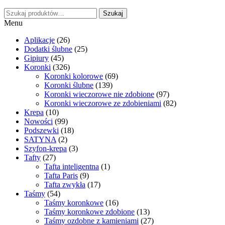
Szukaj:
Szukaj
Menu
Aplikacje
(26)
Dodatki ślubne
(25)
Gipiury
(45)
Koronki
(326)
Koronki kolorowe
(69)
Koronki ślubne
(139)
Koronki wieczorowe nie zdobione
(97)
Koronki wieczorowe ze zdobieniami
(82)
Krepa
(10)
Nowości
(99)
Podszewki
(18)
SATYNA
(2)
Szyfon-krepa
(3)
Tafty
(27)
Tafta inteligentna
(1)
Tafta Paris
(9)
Tafta zwykła
(17)
Taśmy
(54)
Taśmy koronkowe
(16)
Taśmy koronkowe zdobione
(13)
Taśmy ozdobne z kamieniami
(27)