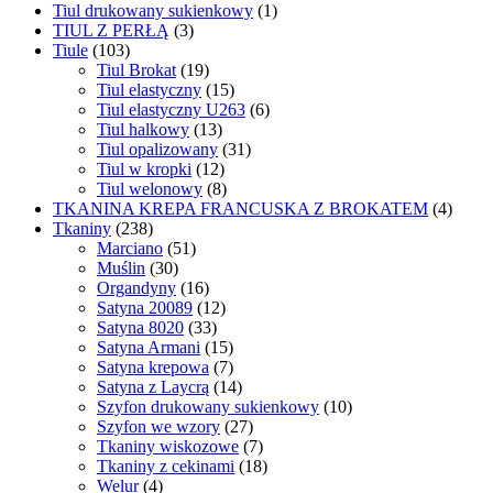
Tiul drukowany sukienkowy
(1)
TIUL Z PERŁĄ
(3)
Tiule
(103)
Tiul Brokat
(19)
Tiul elastyczny
(15)
Tiul elastyczny U263
(6)
Tiul halkowy
(13)
Tiul opalizowany
(31)
Tiul w kropki
(12)
Tiul welonowy
(8)
TKANINA KREPA FRANCUSKA Z BROKATEM
(4)
Tkaniny
(238)
Marciano
(51)
Muślin
(30)
Organdyny
(16)
Satyna 20089
(12)
Satyna 8020
(33)
Satyna Armani
(15)
Satyna krepowa
(7)
Satyna z Laycrą
(14)
Szyfon drukowany sukienkowy
(10)
Szyfon we wzory
(27)
Tkaniny wiskozowe
(7)
Tkaniny z cekinami
(18)
Welur
(4)