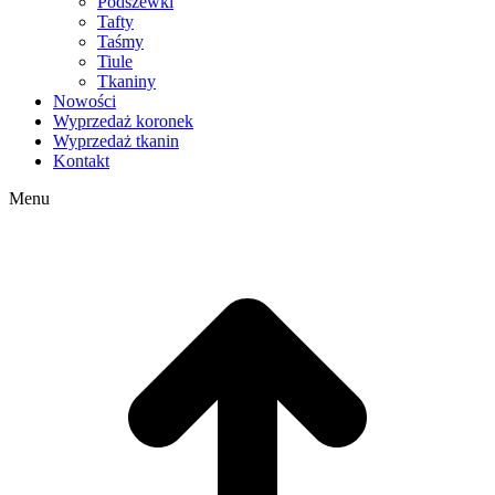
Podszewki
Tafty
Taśmy
Tiule
Tkaniny
Nowości
Wyprzedaż koronek
Wyprzedaż tkanin
Kontakt
Menu
g