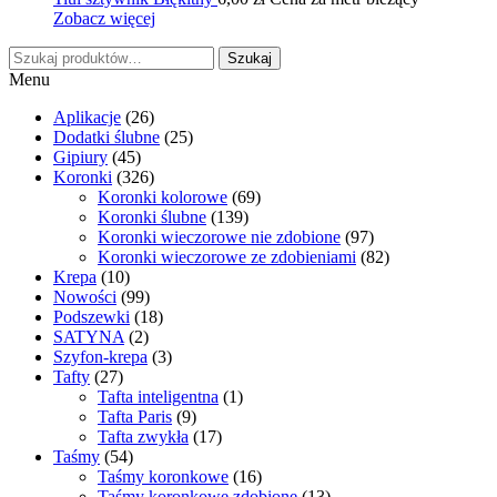
Zobacz więcej
Szukaj:
Szukaj
Menu
Aplikacje
(26)
Dodatki ślubne
(25)
Gipiury
(45)
Koronki
(326)
Koronki kolorowe
(69)
Koronki ślubne
(139)
Koronki wieczorowe nie zdobione
(97)
Koronki wieczorowe ze zdobieniami
(82)
Krepa
(10)
Nowości
(99)
Podszewki
(18)
SATYNA
(2)
Szyfon-krepa
(3)
Tafty
(27)
Tafta inteligentna
(1)
Tafta Paris
(9)
Tafta zwykła
(17)
Taśmy
(54)
Taśmy koronkowe
(16)
Taśmy koronkowe zdobione
(13)