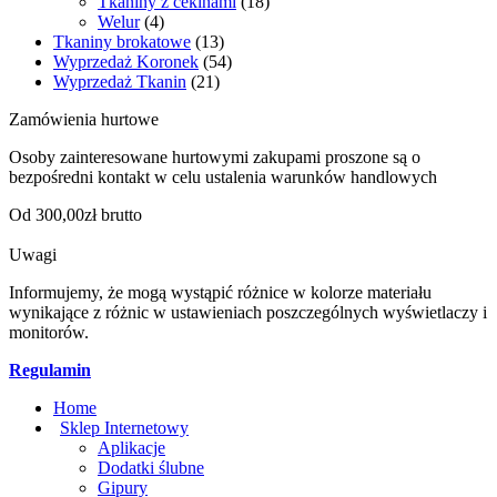
Tkaniny z cekinami
(18)
Welur
(4)
Tkaniny brokatowe
(13)
Wyprzedaż Koronek
(54)
Wyprzedaż Tkanin
(21)
Zamówienia hurtowe
Osoby zainteresowane hurtowymi zakupami proszone są o
bezpośredni kontakt w celu ustalenia warunków handlowych
Od 300,00zł brutto
Uwagi
Informujemy, że mogą wystąpić różnice w kolorze materiału
wynikające z różnic w ustawieniach poszczególnych wyświetlaczy i
monitorów.
Regulamin
Home
Sklep Internetowy
Aplikacje
Dodatki ślubne
Gipury