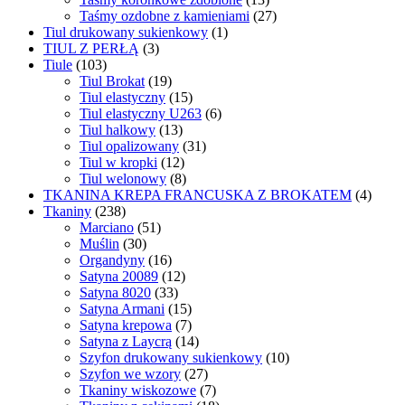
Taśmy ozdobne z kamieniami
(27)
Tiul drukowany sukienkowy
(1)
TIUL Z PERŁĄ
(3)
Tiule
(103)
Tiul Brokat
(19)
Tiul elastyczny
(15)
Tiul elastyczny U263
(6)
Tiul halkowy
(13)
Tiul opalizowany
(31)
Tiul w kropki
(12)
Tiul welonowy
(8)
TKANINA KREPA FRANCUSKA Z BROKATEM
(4)
Tkaniny
(238)
Marciano
(51)
Muślin
(30)
Organdyny
(16)
Satyna 20089
(12)
Satyna 8020
(33)
Satyna Armani
(15)
Satyna krepowa
(7)
Satyna z Laycrą
(14)
Szyfon drukowany sukienkowy
(10)
Szyfon we wzory
(27)
Tkaniny wiskozowe
(7)