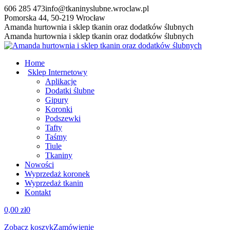
Przewiń
606 285 473
info@tkaninyslubne.wroclaw.pl
do
Pomorska 44, 50-219 Wrocław
zawartości
Facebook
Amanda hurtownia i sklep tkanin oraz dodatków ślubnych
page
Amanda hurtownia i sklep tkanin oraz dodatków ślubnych
opens
in
Home
new
Sklep Internetowy
window
Aplikacje
Dodatki ślubne
Gipury
Koronki
Podszewki
Tafty
Taśmy
Tiule
Tkaniny
Nowości
Wyprzedaż koronek
Wyprzedaż tkanin
Kontakt
0,00
zł
0
Zobacz koszyk
Zamówienie