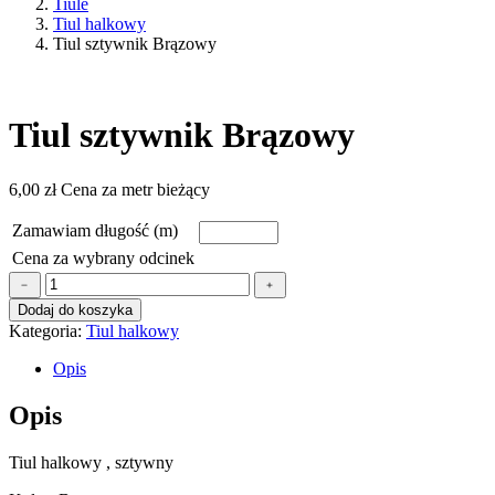
Tiule
Tiul halkowy
Tiul sztywnik Brązowy
Tiul sztywnik Brązowy
6,00
zł
Cena za metr bieżący
Zamawiam długość (m)
Cena za wybrany odcinek
ilość
﹣
﹢
Tiul
Dodaj do koszyka
sztywnik
Kategoria:
Tiul halkowy
Brązowy
Opis
Opis
Tiul halkowy , sztywny