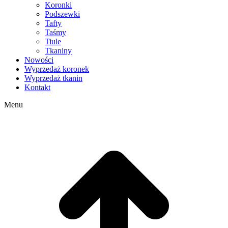
Koronki
Podszewki
Tafty
Taśmy
Tiule
Tkaniny
Nowości
Wyprzedaż koronek
Wyprzedaż tkanin
Kontakt
Menu
g