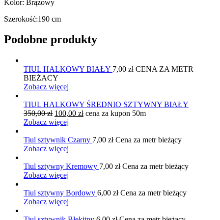
Kolor: Brązowy
Szerokość:190 cm
Podobne produkty
TIUL HALKOWY BIAŁY
7,00
zł
CENA ZA METR
BIEŻACY
Zobacz więcej
TIUL HALKOWY ŚREDNIO SZTYWNY BIAŁY
Pierwotna
Aktualna
350,00
zł
100,00
zł
cena za kupon 50m
cena
cena
Zobacz więcej
wynosiła:
wynosi:
350,00 zł.
100,00 zł.
Tiul sztywnik Czarny
7,00
zł
Cena za metr bieżący
Zobacz więcej
Tiul sztywny Kremowy
7,00
zł
Cena za metr bieżący
Zobacz więcej
Tiul sztywny Bordowy
6,00
zł
Cena za metr bieżący
Zobacz więcej
Tiul sztywnik Błękitny
6,00
zł
Cena za metr bieżący