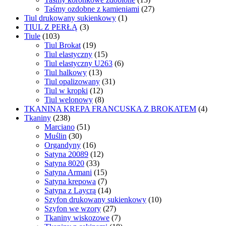
Taśmy ozdobne z kamieniami
(27)
Tiul drukowany sukienkowy
(1)
TIUL Z PERŁĄ
(3)
Tiule
(103)
Tiul Brokat
(19)
Tiul elastyczny
(15)
Tiul elastyczny U263
(6)
Tiul halkowy
(13)
Tiul opalizowany
(31)
Tiul w kropki
(12)
Tiul welonowy
(8)
TKANINA KREPA FRANCUSKA Z BROKATEM
(4)
Tkaniny
(238)
Marciano
(51)
Muślin
(30)
Organdyny
(16)
Satyna 20089
(12)
Satyna 8020
(33)
Satyna Armani
(15)
Satyna krepowa
(7)
Satyna z Laycrą
(14)
Szyfon drukowany sukienkowy
(10)
Szyfon we wzory
(27)
Tkaniny wiskozowe
(7)