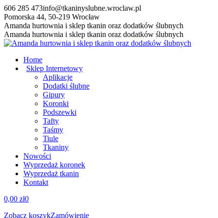
Przewiń
606 285 473
info@tkaninyslubne.wroclaw.pl
do
Pomorska 44, 50-219 Wrocław
zawartości
Facebook
Amanda hurtownia i sklep tkanin oraz dodatków ślubnych
page
Amanda hurtownia i sklep tkanin oraz dodatków ślubnych
opens
in
Home
new
Sklep Internetowy
window
Aplikacje
Dodatki ślubne
Gipury
Koronki
Podszewki
Tafty
Taśmy
Tiule
Tkaniny
Nowości
Wyprzedaż koronek
Wyprzedaż tkanin
Kontakt
0,00
zł
0
Zobacz koszyk
Zamówienie