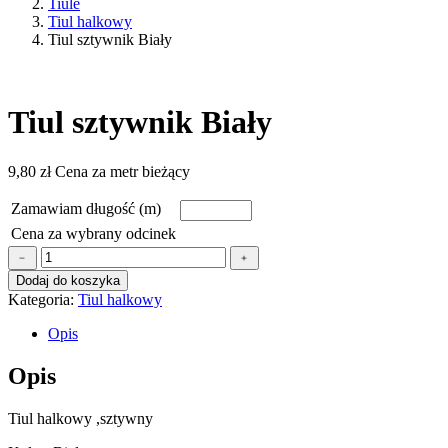
Tiule
Tiul halkowy
Tiul sztywnik Biały
Tiul sztywnik Biały
9,80
zł
Cena za metr bieżący
Zamawiam długość (m)
Cena za wybrany odcinek
ilość
﹣
﹢
Tiul
Dodaj do koszyka
sztywnik
Kategoria:
Tiul halkowy
Biały
Opis
Opis
Tiul halkowy ,sztywny