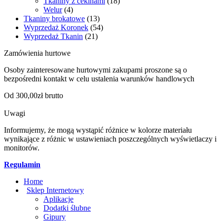
Tkaniny z cekinami
(18)
Welur
(4)
Tkaniny brokatowe
(13)
Wyprzedaż Koronek
(54)
Wyprzedaż Tkanin
(21)
Zamówienia hurtowe
Osoby zainteresowane hurtowymi zakupami proszone są o
bezpośredni kontakt w celu ustalenia warunków handlowych
Od 300,00zł brutto
Uwagi
Informujemy, że mogą wystąpić różnice w kolorze materiału
wynikające z różnic w ustawieniach poszczególnych wyświetlaczy i
monitorów.
Regulamin
Home
Sklep Internetowy
Aplikacje
Dodatki ślubne
Gipury