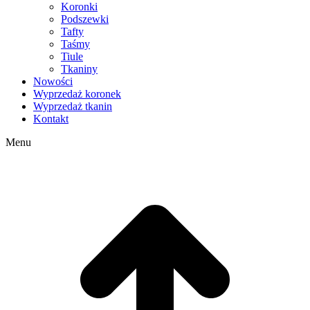
Koronki
Podszewki
Tafty
Taśmy
Tiule
Tkaniny
Nowości
Wyprzedaż koronek
Wyprzedaż tkanin
Kontakt
Menu
g