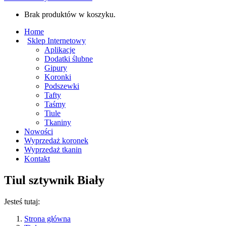
Brak produktów w koszyku.
Home
Sklep Internetowy
Aplikacje
Dodatki ślubne
Gipury
Koronki
Podszewki
Tafty
Taśmy
Tiule
Tkaniny
Nowości
Wyprzedaż koronek
Wyprzedaż tkanin
Kontakt
Tiul sztywnik Biały
Jesteś tutaj:
Strona główna