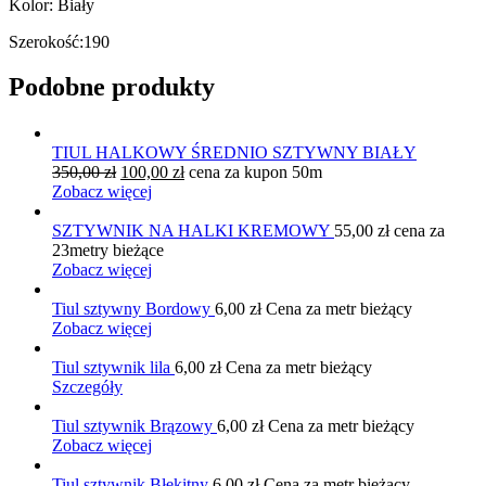
Kolor: Biały
Szerokość:190
Podobne produkty
TIUL HALKOWY ŚREDNIO SZTYWNY BIAŁY
Pierwotna
Aktualna
350,00
zł
100,00
zł
cena za kupon 50m
cena
cena
Zobacz więcej
wynosiła:
wynosi:
350,00 zł.
100,00 zł.
SZTYWNIK NA HALKI KREMOWY
55,00
zł
cena za
23metry bieżące
Zobacz więcej
Tiul sztywny Bordowy
6,00
zł
Cena za metr bieżący
Zobacz więcej
Tiul sztywnik lila
6,00
zł
Cena za metr bieżący
Szczegóły
Tiul sztywnik Brązowy
6,00
zł
Cena za metr bieżący
Zobacz więcej
Tiul sztywnik Błękitny
6,00
zł
Cena za metr bieżący