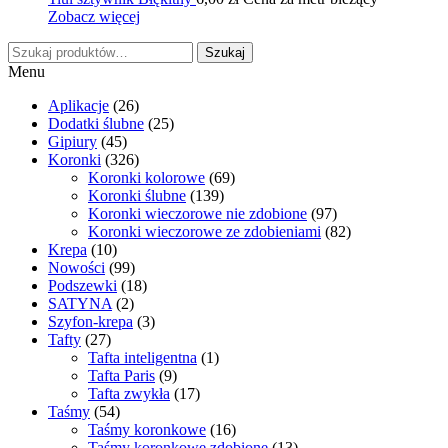
Zobacz więcej
Szukaj:
Szukaj
Menu
Aplikacje
(26)
Dodatki ślubne
(25)
Gipiury
(45)
Koronki
(326)
Koronki kolorowe
(69)
Koronki ślubne
(139)
Koronki wieczorowe nie zdobione
(97)
Koronki wieczorowe ze zdobieniami
(82)
Krepa
(10)
Nowości
(99)
Podszewki
(18)
SATYNA
(2)
Szyfon-krepa
(3)
Tafty
(27)
Tafta inteligentna
(1)
Tafta Paris
(9)
Tafta zwykła
(17)
Taśmy
(54)
Taśmy koronkowe
(16)
Taśmy koronkowe zdobione
(13)