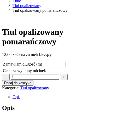
Tiule
Tiul opalizowany
Tiul opalizowany pomarańczowy
Tiul opalizowany
pomarańczowy
12,00
zł
Cena za metr bieżący
Zamawiam długość (m)
Cena za wybrany odcinek
ilość
﹣
﹢
Tiul
Dodaj do koszyka
opalizowany
Kategoria:
Tiul opalizowany
pomarańczowy
Opis
Opis