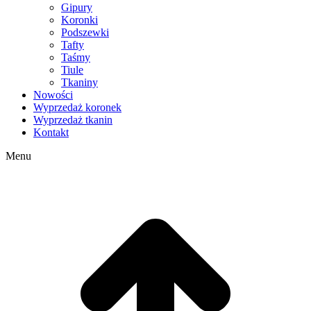
Gipury
Koronki
Podszewki
Tafty
Taśmy
Tiule
Tkaniny
Nowości
Wyprzedaż koronek
Wyprzedaż tkanin
Kontakt
Menu
g