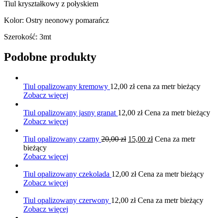
Tiul kryształkowy z połyskiem
Kolor: Ostry neonowy pomarańcz
Szerokość: 3mt
Podobne produkty
Tiul opalizowany kremowy
12,00
zł
cena za metr bieżący
Zobacz więcej
Tiul opalizowany jasny granat
12,00
zł
Cena za metr bieżący
Zobacz więcej
Pierwotna
Aktualna
Tiul opalizowany czarny
20,00
zł
15,00
zł
Cena za metr
cena
cena
bieżący
wynosiła:
wynosi:
Zobacz więcej
20,00 zł.
15,00 zł.
Tiul opalizowany czekolada
12,00
zł
Cena za metr bieżący
Zobacz więcej
Tiul opalizowany czerwony
12,00
zł
Cena za metr bieżący
Zobacz więcej