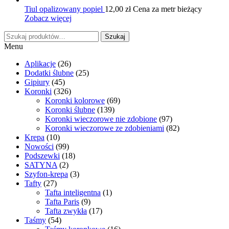
Tiul opalizowany popiel
12,00
zł
Cena za metr bieżący
Zobacz więcej
Szukaj:
Szukaj
Menu
Aplikacje
(26)
Dodatki ślubne
(25)
Gipiury
(45)
Koronki
(326)
Koronki kolorowe
(69)
Koronki ślubne
(139)
Koronki wieczorowe nie zdobione
(97)
Koronki wieczorowe ze zdobieniami
(82)
Krepa
(10)
Nowości
(99)
Podszewki
(18)
SATYNA
(2)
Szyfon-krepa
(3)
Tafty
(27)
Tafta inteligentna
(1)
Tafta Paris
(9)
Tafta zwykła
(17)
Taśmy
(54)