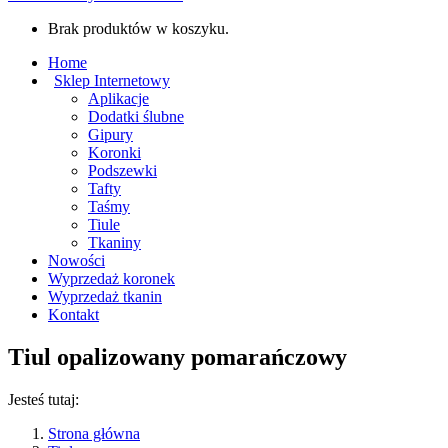
Brak produktów w koszyku.
Home
Sklep Internetowy
Aplikacje
Dodatki ślubne
Gipury
Koronki
Podszewki
Tafty
Taśmy
Tiule
Tkaniny
Nowości
Wyprzedaż koronek
Wyprzedaż tkanin
Kontakt
Tiul opalizowany pomarańczowy
Jesteś tutaj:
Strona główna