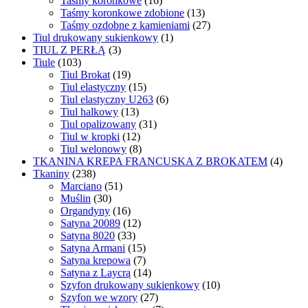
Taśmy koronkowe
(16)
Taśmy koronkowe zdobione
(13)
Taśmy ozdobne z kamieniami
(27)
Tiul drukowany sukienkowy
(1)
TIUL Z PERŁĄ
(3)
Tiule
(103)
Tiul Brokat
(19)
Tiul elastyczny
(15)
Tiul elastyczny U263
(6)
Tiul halkowy
(13)
Tiul opalizowany
(31)
Tiul w kropki
(12)
Tiul welonowy
(8)
TKANINA KREPA FRANCUSKA Z BROKATEM
(4)
Tkaniny
(238)
Marciano
(51)
Muślin
(30)
Organdyny
(16)
Satyna 20089
(12)
Satyna 8020
(33)
Satyna Armani
(15)
Satyna krepowa
(7)
Satyna z Laycrą
(14)
Szyfon drukowany sukienkowy
(10)
Szyfon we wzory
(27)