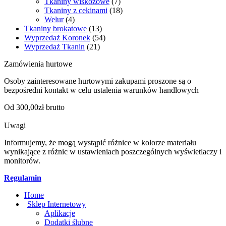
Tkaniny wiskozowe
(7)
Tkaniny z cekinami
(18)
Welur
(4)
Tkaniny brokatowe
(13)
Wyprzedaż Koronek
(54)
Wyprzedaż Tkanin
(21)
Zamówienia hurtowe
Osoby zainteresowane hurtowymi zakupami proszone są o
bezpośredni kontakt w celu ustalenia warunków handlowych
Od 300,00zł brutto
Uwagi
Informujemy, że mogą wystąpić różnice w kolorze materiału
wynikające z różnic w ustawieniach poszczególnych wyświetlaczy i
monitorów.
Regulamin
Home
Sklep Internetowy
Aplikacje
Dodatki ślubne