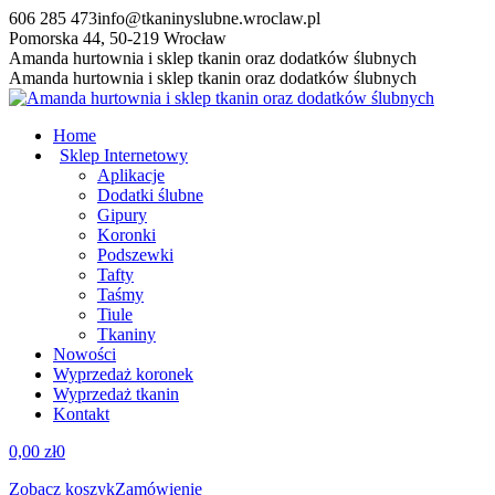
Przewiń
606 285 473
info@tkaninyslubne.wroclaw.pl
do
Pomorska 44, 50-219 Wrocław
zawartości
Facebook
Amanda hurtownia i sklep tkanin oraz dodatków ślubnych
page
Amanda hurtownia i sklep tkanin oraz dodatków ślubnych
opens
in
Home
new
Sklep Internetowy
window
Aplikacje
Dodatki ślubne
Gipury
Koronki
Podszewki
Tafty
Taśmy
Tiule
Tkaniny
Nowości
Wyprzedaż koronek
Wyprzedaż tkanin
Kontakt
0,00
zł
0
Zobacz koszyk
Zamówienie