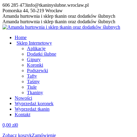
Przewiń
606 285 473
info@tkaninyslubne.wroclaw.pl
do
Pomorska 44, 50-219 Wrocław
zawartości
Facebook
Amanda hurtownia i sklep tkanin oraz dodatków ślubnych
page
Amanda hurtownia i sklep tkanin oraz dodatków ślubnych
opens
in
Home
new
Sklep Internetowy
window
Aplikacje
Dodatki ślubne
Gipury
Koronki
Podszewki
Tafty
Taśmy
Tiule
Tkaniny
Nowości
Wyprzedaż koronek
Wyprzedaż tkanin
Kontakt
0,00
zł
0
Zobacz koszyk
Zamówienie