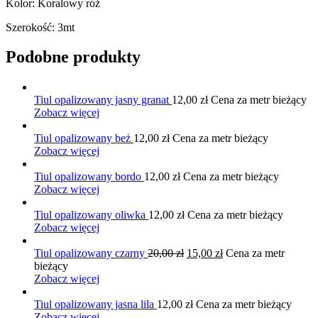
Kolor: Koralowy róż
Szerokość: 3mt
Podobne produkty
Tiul opalizowany jasny granat
12,00
zł
Cena za metr bieżący
Zobacz więcej
Tiul opalizowany beż
12,00
zł
Cena za metr bieżący
Zobacz więcej
Tiul opalizowany bordo
12,00
zł
Cena za metr bieżący
Zobacz więcej
Tiul opalizowany oliwka
12,00
zł
Cena za metr bieżący
Zobacz więcej
Pierwotna
Aktualna
Tiul opalizowany czarny
20,00
zł
15,00
zł
Cena za metr
cena
cena
bieżący
wynosiła:
wynosi:
Zobacz więcej
20,00 zł.
15,00 zł.
Tiul opalizowany jasna lila
12,00
zł
Cena za metr bieżący
Zobacz więcej