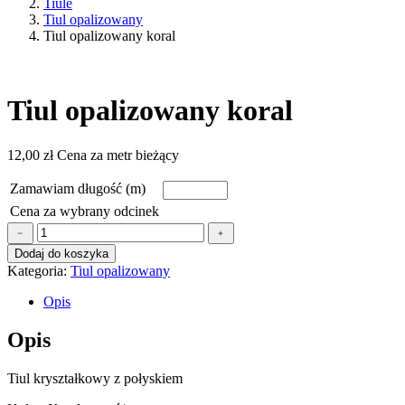
Tiule
Tiul opalizowany
Tiul opalizowany koral
Tiul opalizowany koral
12,00
zł
Cena za metr bieżący
Zamawiam długość (m)
Cena za wybrany odcinek
ilość
﹣
﹢
Tiul
Dodaj do koszyka
opalizowany
Kategoria:
Tiul opalizowany
koral
Opis
Opis
Tiul kryształkowy z połyskiem