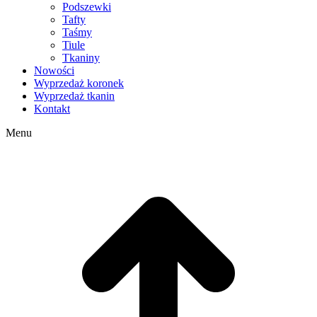
Podszewki
Tafty
Taśmy
Tiule
Tkaniny
Nowości
Wyprzedaż koronek
Wyprzedaż tkanin
Kontakt
Menu
g