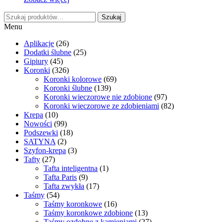
Szukaj:
Szukaj
Menu
Aplikacje
(26)
Dodatki ślubne
(25)
Gipiury
(45)
Koronki
(326)
Koronki kolorowe
(69)
Koronki ślubne
(139)
Koronki wieczorowe nie zdobione
(97)
Koronki wieczorowe ze zdobieniami
(82)
Krepa
(10)
Nowości
(99)
Podszewki
(18)
SATYNA
(2)
Szyfon-krepa
(3)
Tafty
(27)
Tafta inteligentna
(1)
Tafta Paris
(9)
Tafta zwykła
(17)
Taśmy
(54)
Taśmy koronkowe
(16)
Taśmy koronkowe zdobione
(13)
Taśmy ozdobne z kamieniami
(27)