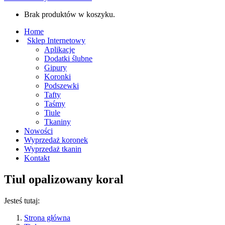
Brak produktów w koszyku.
Home
Sklep Internetowy
Aplikacje
Dodatki ślubne
Gipury
Koronki
Podszewki
Tafty
Taśmy
Tiule
Tkaniny
Nowości
Wyprzedaż koronek
Wyprzedaż tkanin
Kontakt
Tiul opalizowany koral
Jesteś tutaj:
Strona główna