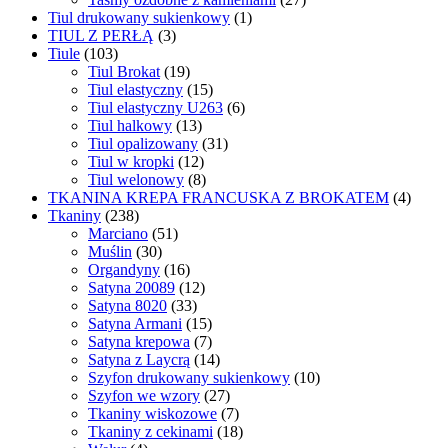
Tiul drukowany sukienkowy
(1)
TIUL Z PERŁĄ
(3)
Tiule
(103)
Tiul Brokat
(19)
Tiul elastyczny
(15)
Tiul elastyczny U263
(6)
Tiul halkowy
(13)
Tiul opalizowany
(31)
Tiul w kropki
(12)
Tiul welonowy
(8)
TKANINA KREPA FRANCUSKA Z BROKATEM
(4)
Tkaniny
(238)
Marciano
(51)
Muślin
(30)
Organdyny
(16)
Satyna 20089
(12)
Satyna 8020
(33)
Satyna Armani
(15)
Satyna krepowa
(7)
Satyna z Laycrą
(14)
Szyfon drukowany sukienkowy
(10)
Szyfon we wzory
(27)
Tkaniny wiskozowe
(7)
Tkaniny z cekinami
(18)