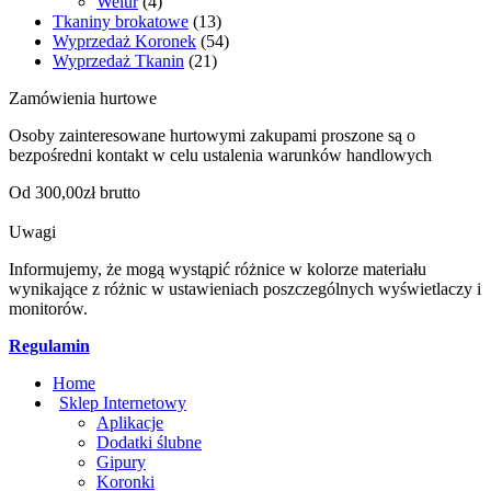
Welur
(4)
Tkaniny brokatowe
(13)
Wyprzedaż Koronek
(54)
Wyprzedaż Tkanin
(21)
Zamówienia hurtowe
Osoby zainteresowane hurtowymi zakupami proszone są o
bezpośredni kontakt w celu ustalenia warunków handlowych
Od 300,00zł brutto
Uwagi
Informujemy, że mogą wystąpić różnice w kolorze materiału
wynikające z różnic w ustawieniach poszczególnych wyświetlaczy i
monitorów.
Regulamin
Home
Sklep Internetowy
Aplikacje
Dodatki ślubne
Gipury
Koronki