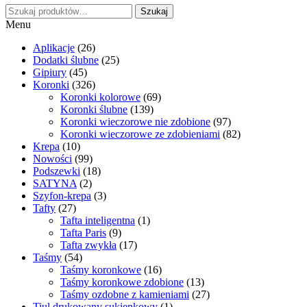
Szukaj:
Szukaj
Menu
Aplikacje
(26)
Dodatki ślubne
(25)
Gipiury
(45)
Koronki
(326)
Koronki kolorowe
(69)
Koronki ślubne
(139)
Koronki wieczorowe nie zdobione
(97)
Koronki wieczorowe ze zdobieniami
(82)
Krepa
(10)
Nowości
(99)
Podszewki
(18)
SATYNA
(2)
Szyfon-krepa
(3)
Tafty
(27)
Tafta inteligentna
(1)
Tafta Paris
(9)
Tafta zwykła
(17)
Taśmy
(54)
Taśmy koronkowe
(16)
Taśmy koronkowe zdobione
(13)
Taśmy ozdobne z kamieniami
(27)
Tiul drukowany sukienkowy
(1)