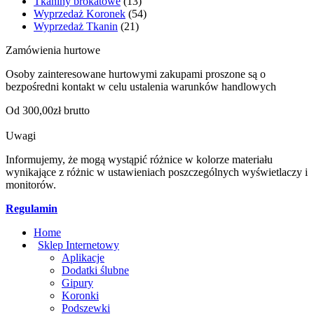
Tkaniny brokatowe
(13)
Wyprzedaż Koronek
(54)
Wyprzedaż Tkanin
(21)
Zamówienia hurtowe
Osoby zainteresowane hurtowymi zakupami proszone są o
bezpośredni kontakt w celu ustalenia warunków handlowych
Od 300,00zł brutto
Uwagi
Informujemy, że mogą wystąpić różnice w kolorze materiału
wynikające z różnic w ustawieniach poszczególnych wyświetlaczy i
monitorów.
Regulamin
Home
Sklep Internetowy
Aplikacje
Dodatki ślubne
Gipury
Koronki
Podszewki