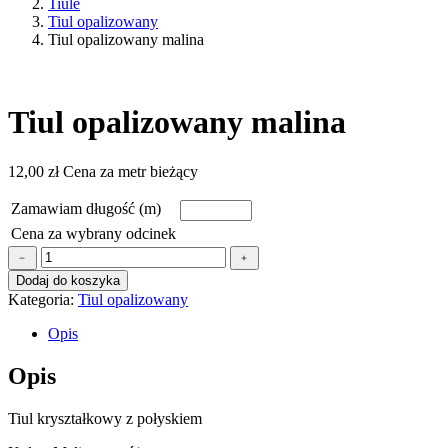
Tiule
Tiul opalizowany
Tiul opalizowany malina
Tiul opalizowany malina
12,00
zł
Cena za metr bieżący
Zamawiam długość (m)
Cena za wybrany odcinek
ilość
﹣
﹢
Tiul
Dodaj do koszyka
opalizowany
Kategoria:
Tiul opalizowany
malina
Opis
Opis
Tiul kryształkowy z połyskiem