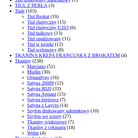
TIUL Z PERŁĄ
(3)
Tiule
(103)
Tiul Brokat
(19)
Tiul elastyczny
(15)
Tiul elastyczny U263
(6)
Tiul halkowy
(13)
Tiul opalizowany
(31)
Tiul w kropki
(12)
Tiul welonowy
(8)
TKANINA KREPA FRANCUSKA Z BROKATEM
(4)
Tkaniny
(238)
Marciano
(51)
Muślin
(30)
Organdyny
(16)
Satyna 20089
(12)
Satyna 8020
(33)
Satyna Armani
(15)
Satyna krepowa
(7)
Satyna z Laycrą
(14)
Szyfon drukowany sukienkowy
(10)
Szyfon we wzory
(27)
Tkaniny wiskozowe
(7)
Tkaniny z cekinami
(18)
Welur
(4)