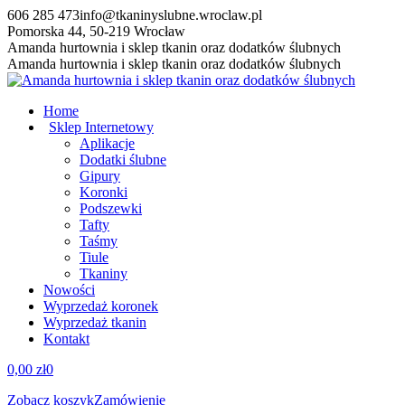
Przewiń
606 285 473
info@tkaninyslubne.wroclaw.pl
do
Pomorska 44, 50-219 Wrocław
zawartości
Facebook
Amanda hurtownia i sklep tkanin oraz dodatków ślubnych
page
Amanda hurtownia i sklep tkanin oraz dodatków ślubnych
opens
in
Home
new
Sklep Internetowy
window
Aplikacje
Dodatki ślubne
Gipury
Koronki
Podszewki
Tafty
Taśmy
Tiule
Tkaniny
Nowości
Wyprzedaż koronek
Wyprzedaż tkanin
Kontakt
0,00
zł
0
Zobacz koszyk
Zamówienie