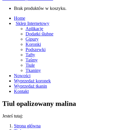
Brak produktów w koszyku.
Home
Sklep Internetowy
Aplikacje
Dodatki ślubne
Gipury
Koronki
Podszewki
Tafty
Taśmy
Tiule
Tkaniny
Nowości
Wyprzedaż koronek
Wyprzedaż tkanin
Kontakt
Tiul opalizowany malina
Jesteś tutaj:
Strona główna