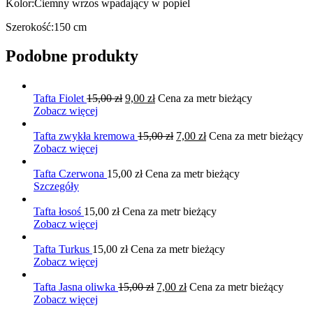
Kolor:Ciemny wrzos wpadający w popiel
Szerokość:150 cm
Podobne produkty
Pierwotna
Aktualna
Tafta Fiolet
15,00
zł
9,00
zł
Cena za metr bieżący
cena
cena
Zobacz więcej
wynosiła:
wynosi:
15,00 zł.
9,00 zł.
Pierwotna
Aktualna
Tafta zwykła kremowa
15,00
zł
7,00
zł
Cena za metr bieżący
cena
cena
Zobacz więcej
wynosiła:
wynosi:
15,00 zł.
7,00 zł.
Tafta Czerwona
15,00
zł
Cena za metr bieżący
Szczegóły
Tafta łosoś
15,00
zł
Cena za metr bieżący
Zobacz więcej
Tafta Turkus
15,00
zł
Cena za metr bieżący
Zobacz więcej
Pierwotna
Aktualna
Tafta Jasna oliwka
15,00
zł
7,00
zł
Cena za metr bieżący
cena
cena
Zobacz więcej
wynosiła:
wynosi: