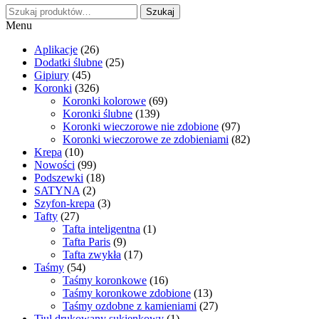
Szukaj:
15,00 zł.
7,00 zł.
Szukaj
Menu
Aplikacje
(26)
Dodatki ślubne
(25)
Gipiury
(45)
Koronki
(326)
Koronki kolorowe
(69)
Koronki ślubne
(139)
Koronki wieczorowe nie zdobione
(97)
Koronki wieczorowe ze zdobieniami
(82)
Krepa
(10)
Nowości
(99)
Podszewki
(18)
SATYNA
(2)
Szyfon-krepa
(3)
Tafty
(27)
Tafta inteligentna
(1)
Tafta Paris
(9)
Tafta zwykła
(17)
Taśmy
(54)
Taśmy koronkowe
(16)
Taśmy koronkowe zdobione
(13)
Taśmy ozdobne z kamieniami
(27)
Tiul drukowany sukienkowy
(1)