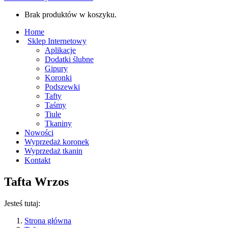
Brak produktów w koszyku.
Home
Sklep Internetowy
Aplikacje
Dodatki ślubne
Gipury
Koronki
Podszewki
Tafty
Taśmy
Tiule
Tkaniny
Nowości
Wyprzedaż koronek
Wyprzedaż tkanin
Kontakt
Tafta Wrzos
Jesteś tutaj:
Strona główna