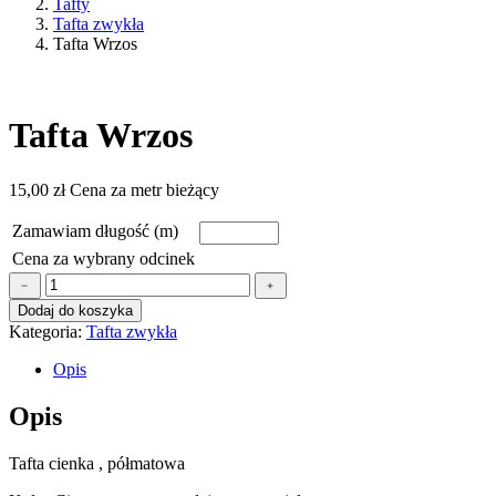
Tafty
Tafta zwykła
Tafta Wrzos
Tafta Wrzos
15,00
zł
Cena za metr bieżący
Zamawiam długość (m)
Cena za wybrany odcinek
ilość
﹣
﹢
Tafta
Dodaj do koszyka
Wrzos
Kategoria:
Tafta zwykła
Opis
Opis
Tafta cienka , półmatowa