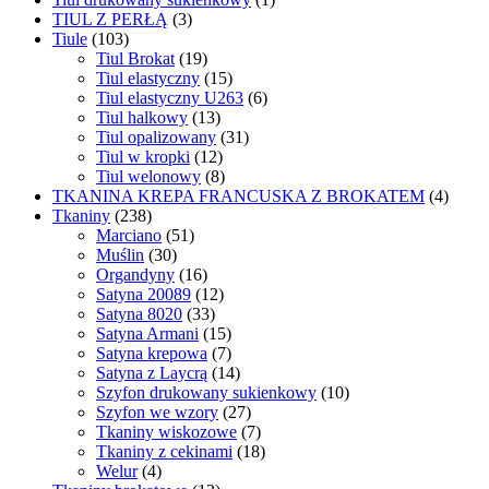
TIUL Z PERŁĄ
(3)
Tiule
(103)
Tiul Brokat
(19)
Tiul elastyczny
(15)
Tiul elastyczny U263
(6)
Tiul halkowy
(13)
Tiul opalizowany
(31)
Tiul w kropki
(12)
Tiul welonowy
(8)
TKANINA KREPA FRANCUSKA Z BROKATEM
(4)
Tkaniny
(238)
Marciano
(51)
Muślin
(30)
Organdyny
(16)
Satyna 20089
(12)
Satyna 8020
(33)
Satyna Armani
(15)
Satyna krepowa
(7)
Satyna z Laycrą
(14)
Szyfon drukowany sukienkowy
(10)
Szyfon we wzory
(27)
Tkaniny wiskozowe
(7)
Tkaniny z cekinami
(18)
Welur
(4)