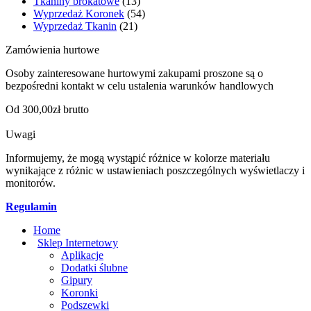
Tkaniny brokatowe
(13)
Wyprzedaż Koronek
(54)
Wyprzedaż Tkanin
(21)
Zamówienia hurtowe
Osoby zainteresowane hurtowymi zakupami proszone są o
bezpośredni kontakt w celu ustalenia warunków handlowych
Od 300,00zł brutto
Uwagi
Informujemy, że mogą wystąpić różnice w kolorze materiału
wynikające z różnic w ustawieniach poszczególnych wyświetlaczy i
monitorów.
Regulamin
Home
Sklep Internetowy
Aplikacje
Dodatki ślubne
Gipury
Koronki
Podszewki