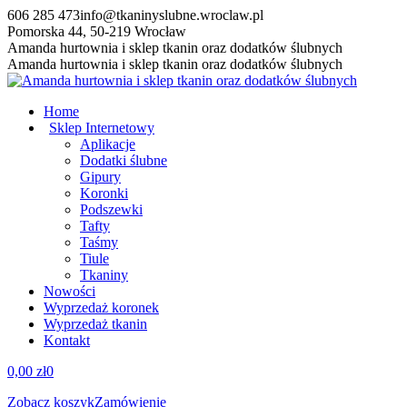
Przewiń
606 285 473
info@tkaninyslubne.wroclaw.pl
do
Pomorska 44, 50-219 Wrocław
zawartości
Facebook
Amanda hurtownia i sklep tkanin oraz dodatków ślubnych
page
Amanda hurtownia i sklep tkanin oraz dodatków ślubnych
opens
in
Home
new
Sklep Internetowy
window
Aplikacje
Dodatki ślubne
Gipury
Koronki
Podszewki
Tafty
Taśmy
Tiule
Tkaniny
Nowości
Wyprzedaż koronek
Wyprzedaż tkanin
Kontakt
0,00
zł
0
Zobacz koszyk
Zamówienie