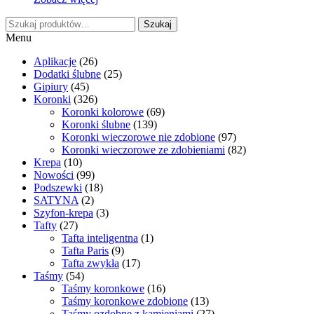
wynosiła:
wynosi:
Szukaj:
15,00 zł.
7,00 zł.
Szukaj
Menu
Aplikacje
(26)
Dodatki ślubne
(25)
Gipiury
(45)
Koronki
(326)
Koronki kolorowe
(69)
Koronki ślubne
(139)
Koronki wieczorowe nie zdobione
(97)
Koronki wieczorowe ze zdobieniami
(82)
Krepa
(10)
Nowości
(99)
Podszewki
(18)
SATYNA
(2)
Szyfon-krepa
(3)
Tafty
(27)
Tafta inteligentna
(1)
Tafta Paris
(9)
Tafta zwykła
(17)
Taśmy
(54)
Taśmy koronkowe
(16)
Taśmy koronkowe zdobione
(13)
Taśmy ozdobne z kamieniami
(27)