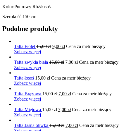
Kolor:Pudrowy Róż/łosoś
Szerokość:150 cm
Podobne produkty
Pierwotna
Aktualna
Tafta Fiolet
15,00
zł
9,00
zł
Cena za metr bieżący
cena
cena
Zobacz więcej
wynosiła:
wynosi:
15,00 zł.
9,00 zł.
Pierwotna
Aktualna
Tafta zwykła biała
15,00
zł
7,00
zł
Cena za metr bieżący
cena
cena
Zobacz więcej
wynosiła:
wynosi:
15,00 zł.
7,00 zł.
Tafta łosoś
15,00
zł
Cena za metr bieżący
Zobacz więcej
Pierwotna
Aktualna
Tafta Brązowa
15,00
zł
7,00
zł
Cena za metr bieżący
cena
cena
Zobacz więcej
wynosiła:
wynosi:
Pierwotna
15,00 zł.
Aktualna
7,00 zł.
Tafta Miętowa
15,00
zł
7,00
zł
Cena za metr bieżący
cena
cena
Zobacz więcej
wynosiła:
wynosi:
15,00 zł.
Pierwotna
7,00 zł.
Aktualna
Tafta Jasna oliwka
15,00
zł
7,00
zł
Cena za metr bieżący
cena
cena
Zobacz więcej