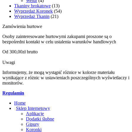
Welur
(4)
Tkaniny brokatowe
(13)
Wyprzedaż Koronek
(54)
Wyprzedaż Tkanin
(21)
Zamówienia hurtowe
Osoby zainteresowane hurtowymi zakupami proszone są o
bezpośredni kontakt w celu ustalenia warunków handlowych
Od 300,00zł brutto
Uwagi
Informujemy, że mogą wystąpić różnice w kolorze materiału
wynikające z różnic w ustawieniach poszczególnych wyświetlaczy i
monitorów.
Regulamin
Home
Sklep Internetowy
Aplikacje
Dodatki ślubne
Gipury
Koronki