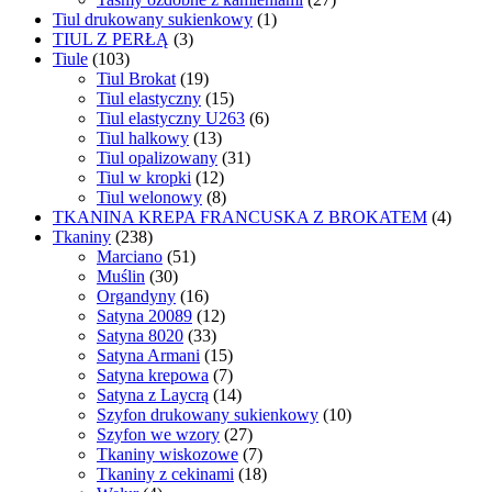
Tiul drukowany sukienkowy
(1)
TIUL Z PERŁĄ
(3)
Tiule
(103)
Tiul Brokat
(19)
Tiul elastyczny
(15)
Tiul elastyczny U263
(6)
Tiul halkowy
(13)
Tiul opalizowany
(31)
Tiul w kropki
(12)
Tiul welonowy
(8)
TKANINA KREPA FRANCUSKA Z BROKATEM
(4)
Tkaniny
(238)
Marciano
(51)
Muślin
(30)
Organdyny
(16)
Satyna 20089
(12)
Satyna 8020
(33)
Satyna Armani
(15)
Satyna krepowa
(7)
Satyna z Laycrą
(14)
Szyfon drukowany sukienkowy
(10)
Szyfon we wzory
(27)
Tkaniny wiskozowe
(7)
Tkaniny z cekinami
(18)