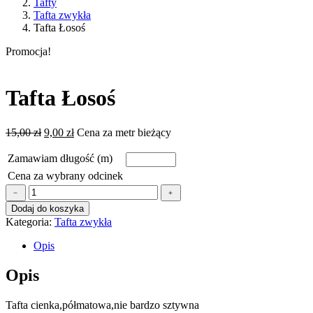
Tafty
Tafta zwykła
Tafta Łosoś
Promocja!
Tafta Łosoś
Pierwotna
Aktualna
15,00
zł
9,00
zł
Cena za metr bieżący
cena
cena
wynosiła:
wynosi:
Zamawiam długość (m)
15,00 zł.
9,00 zł.
Cena za wybrany odcinek
ilość
﹣
﹢
Tafta
Dodaj do koszyka
Łosoś
Kategoria:
Tafta zwykła
Opis
Opis
Tafta cienka,półmatowa,nie bardzo sztywna