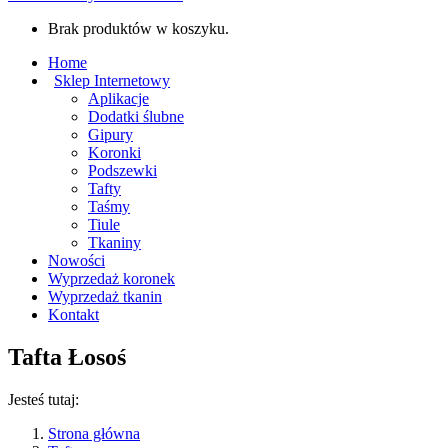
Brak produktów w koszyku.
Home
Sklep Internetowy
Aplikacje
Dodatki ślubne
Gipury
Koronki
Podszewki
Tafty
Taśmy
Tiule
Tkaniny
Nowości
Wyprzedaż koronek
Wyprzedaż tkanin
Kontakt
Tafta Łosoś
Jesteś tutaj:
Strona główna