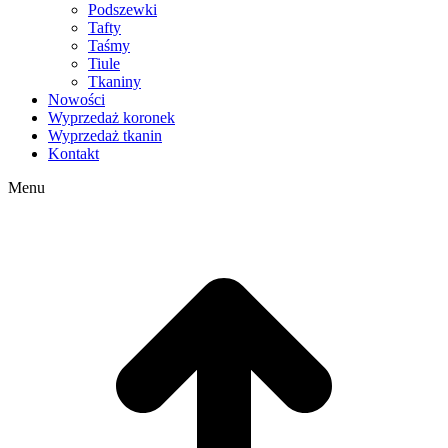
Podszewki
Tafty
Taśmy
Tiule
Tkaniny
Nowości
Wyprzedaż koronek
Wyprzedaż tkanin
Kontakt
Menu
g