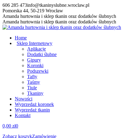
Przewiń
606 285 473
info@tkaninyslubne.wroclaw.pl
do
Pomorska 44, 50-219 Wrocław
zawartości
Facebook
Amanda hurtownia i sklep tkanin oraz dodatków ślubnych
page
Amanda hurtownia i sklep tkanin oraz dodatków ślubnych
opens
in
Home
new
Sklep Internetowy
window
Aplikacje
Dodatki ślubne
Gipury
Koronki
Podszewki
Tafty
Taśmy
Tiule
Tkaniny
Nowości
Wyprzedaż koronek
Wyprzedaż tkanin
Kontakt
0,00
zł
0
Zobacz koszyk
Zamówienie