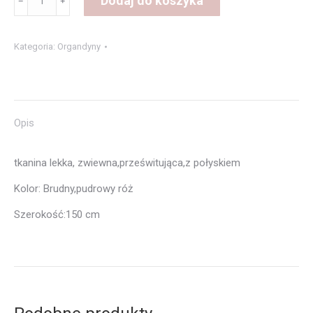
Dodaj do koszyka
﹣
﹢
Organdyna
Lodowa
Kategoria:
Organdyny
Opis
tkanina lekka, zwiewna,prześwitująca,z połyskiem
Kolor: Brudny,pudrowy róż
Szerokość:150 cm