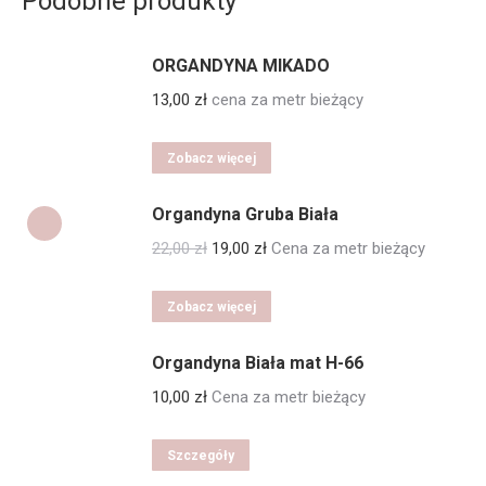
Podobne produkty
ORGANDYNA MIKADO
13,00
zł
cena za metr bieżący
Zobacz więcej
Organdyna Gruba Biała
Pierwotna
Aktualna
22,00
zł
19,00
zł
Cena za metr bieżący
cena
cena
wynosiła:
wynosi:
Zobacz więcej
22,00 zł.
19,00 zł.
Organdyna Biała mat H-66
10,00
zł
Cena za metr bieżący
Szczegóły