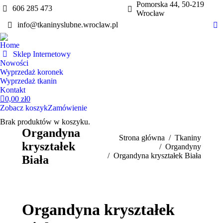
Pomorska 44, 50-219
606 285 473
Wrocław
info@tkaninyslubne.wroclaw.pl
Fa
pa
Home
op
Sklep Internetowy
in
Nowości
Wyprzedaż koronek
n
Wyprzedaż tkanin
w
Kontakt
0,00
zł
0
Zobacz koszyk
Zamówienie
Brak produktów w koszyku.
Organdyna
Jesteś tutaj:
Strona główna
Tkaniny
kryształek
Organdyny
Organdyna kryształek Biała
Biała
Organdyna kryształek