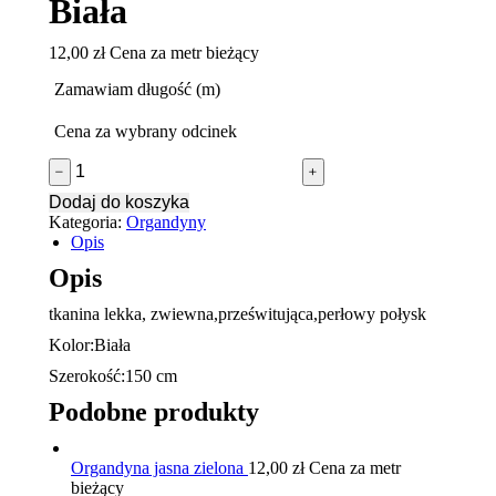
Biała
12,00
zł
Cena za metr bieżący
Zamawiam długość (m)
Cena za wybrany odcinek
ilość
﹣
﹢
Organdyna
Dodaj do koszyka
kryształek
Kategoria:
Organdyny
Biała
Opis
Opis
tkanina lekka, zwiewna,prześwitująca,perłowy połysk
Kolor:Biała
Szerokość:150 cm
Podobne produkty
Organdyna jasna zielona
12,00
zł
Cena za metr
bieżący