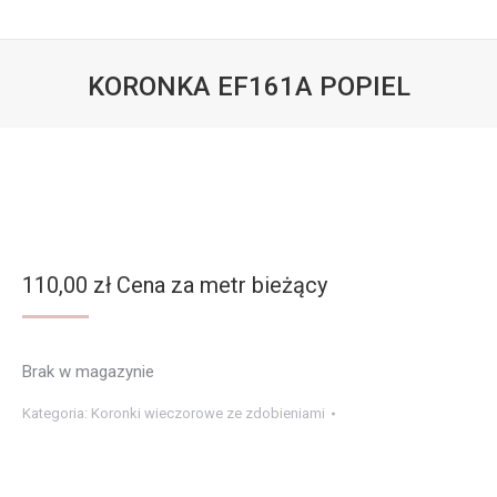
KORONKA EF161A POPIEL
Jesteś tutaj:
110,00
zł
Cena za metr bieżący
Brak w magazynie
Kategoria:
Koronki wieczorowe ze zdobieniami