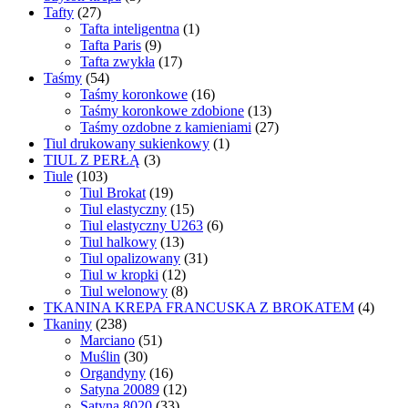
Tafty
(27)
Tafta inteligentna
(1)
Tafta Paris
(9)
Tafta zwykła
(17)
Taśmy
(54)
Taśmy koronkowe
(16)
Taśmy koronkowe zdobione
(13)
Taśmy ozdobne z kamieniami
(27)
Tiul drukowany sukienkowy
(1)
TIUL Z PERŁĄ
(3)
Tiule
(103)
Tiul Brokat
(19)
Tiul elastyczny
(15)
Tiul elastyczny U263
(6)
Tiul halkowy
(13)
Tiul opalizowany
(31)
Tiul w kropki
(12)
Tiul welonowy
(8)
TKANINA KREPA FRANCUSKA Z BROKATEM
(4)
Tkaniny
(238)
Marciano
(51)
Muślin
(30)
Organdyny
(16)
Satyna 20089
(12)
Satyna 8020
(33)