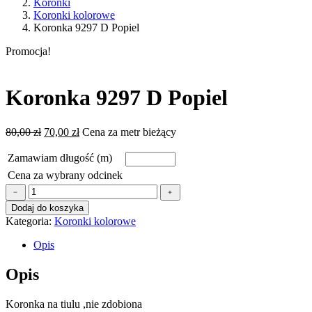
Koronki
Koronki kolorowe
Koronka 9297 D Popiel
Promocja!
Koronka 9297 D Popiel
Pierwotna
Aktualna
80,00
zł
70,00
zł
Cena za metr bieżący
cena
cena
wynosiła:
wynosi:
Zamawiam długość (m)
80,00 zł.
70,00 zł.
Cena za wybrany odcinek
ilość
﹣
﹢
Koronka
Dodaj do koszyka
9297
Kategoria:
Koronki kolorowe
D
Popiel
Opis
Opis
Koronka na tiulu ,nie zdobiona