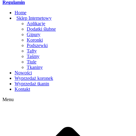
Regulamin
Home
Sklep Internetowy
Aplikacje
Dodatki ślubne
Gipury
Koronki
Podszewki
Tafty
Taśmy
Tiule
Tkaniny
Nowości
Wyprzedaż koronek
Wyprzedaż tkanin
Kontakt
Menu
g