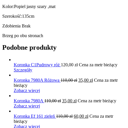
Kolor:Popiel jasny szary ,mat
Szerokość:135cm
Zdobienia Brak
Brzeg po obu stronach
Podobne produkty
Koronka C1Pudrowy róż
120,00
zł
Cena za metr bieżący
Szczegóły
Pierwotna
Aktualna
Koronka 7980A Różowa
110,00
zł
35,00
zł
Cena za metr
cena
cena
bieżący
wynosiła:
wynosi:
Zobacz więcej
110,00 zł.
35,00 zł.
Pierwotna
Aktualna
Koronka 7980A
110,00
zł
35,00
zł
Cena za metr bieżący
cena
cena
Zobacz więcej
wynosiła:
wynosi:
110,00 zł.
Pierwotna
35,00 zł.
Aktualna
Koronka Ef 161 zieleń
110,00
zł
60,00
zł
Cena za metr
cena
cena
bieżący
wynosiła:
wynosi:
Zobacz więcej