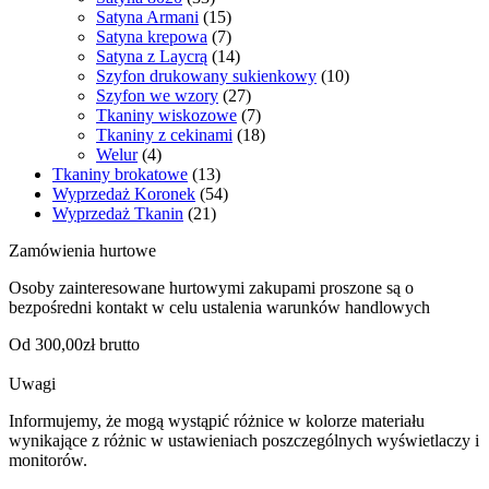
Satyna Armani
(15)
Satyna krepowa
(7)
Satyna z Laycrą
(14)
Szyfon drukowany sukienkowy
(10)
Szyfon we wzory
(27)
Tkaniny wiskozowe
(7)
Tkaniny z cekinami
(18)
Welur
(4)
Tkaniny brokatowe
(13)
Wyprzedaż Koronek
(54)
Wyprzedaż Tkanin
(21)
Zamówienia hurtowe
Osoby zainteresowane hurtowymi zakupami proszone są o
bezpośredni kontakt w celu ustalenia warunków handlowych
Od 300,00zł brutto
Uwagi
Informujemy, że mogą wystąpić różnice w kolorze materiału
wynikające z różnic w ustawieniach poszczególnych wyświetlaczy i
monitorów.