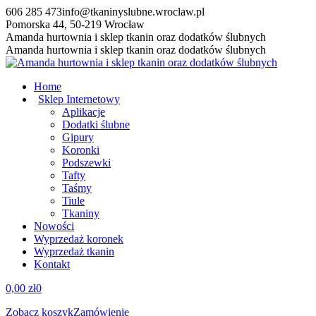
Przewiń
606 285 473
info@tkaninyslubne.wroclaw.pl
do
Pomorska 44, 50-219 Wrocław
zawartości
Facebook
Amanda hurtownia i sklep tkanin oraz dodatków ślubnych
page
Amanda hurtownia i sklep tkanin oraz dodatków ślubnych
opens
in
Home
new
Sklep Internetowy
window
Aplikacje
Dodatki ślubne
Gipury
Koronki
Podszewki
Tafty
Taśmy
Tiule
Tkaniny
Nowości
Wyprzedaż koronek
Wyprzedaż tkanin
Kontakt
0,00
zł
0
Zobacz koszyk
Zamówienie