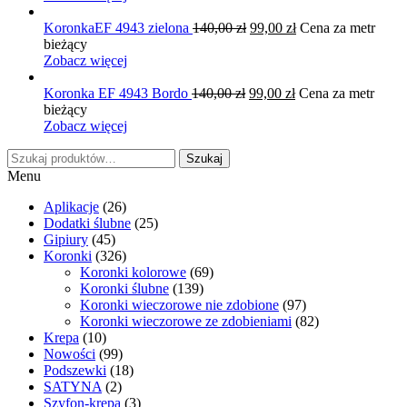
110,00 zł.
60,00 zł.
Pierwotna
Aktualna
KoronkaEF 4943 zielona
140,00
zł
99,00
zł
Cena za metr
cena
cena
bieżący
wynosiła:
wynosi:
Zobacz więcej
140,00 zł.
99,00 zł.
Pierwotna
Aktualna
Koronka EF 4943 Bordo
140,00
zł
99,00
zł
Cena za metr
cena
cena
bieżący
wynosiła:
wynosi:
Zobacz więcej
140,00 zł.
99,00 zł.
Szukaj:
Szukaj
Menu
Aplikacje
(26)
Dodatki ślubne
(25)
Gipiury
(45)
Koronki
(326)
Koronki kolorowe
(69)
Koronki ślubne
(139)
Koronki wieczorowe nie zdobione
(97)
Koronki wieczorowe ze zdobieniami
(82)
Krepa
(10)
Nowości
(99)
Podszewki
(18)
SATYNA
(2)
Szyfon-krepa
(3)