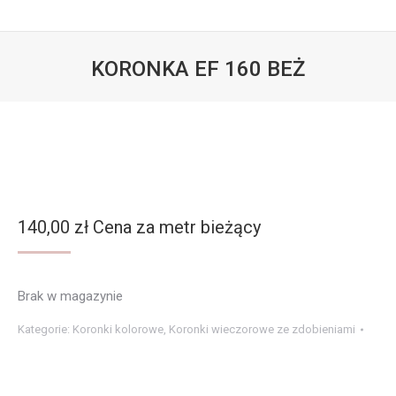
KORONKA EF 160 BEŻ
Jesteś tutaj:
140,00
zł
Cena za metr bieżący
Brak w magazynie
Kategorie:
Koronki kolorowe
,
Koronki wieczorowe ze zdobieniami