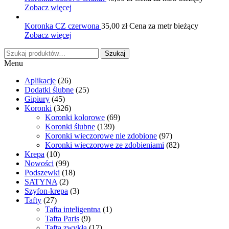
Zobacz więcej
Koronka CZ czerwona
35,00
zł
Cena za metr bieżący
Zobacz więcej
Szukaj:
Szukaj
Menu
Aplikacje
(26)
Dodatki ślubne
(25)
Gipiury
(45)
Koronki
(326)
Koronki kolorowe
(69)
Koronki ślubne
(139)
Koronki wieczorowe nie zdobione
(97)
Koronki wieczorowe ze zdobieniami
(82)
Krepa
(10)
Nowości
(99)
Podszewki
(18)
SATYNA
(2)
Szyfon-krepa
(3)
Tafty
(27)
Tafta inteligentna
(1)
Tafta Paris
(9)
Tafta zwykła
(17)