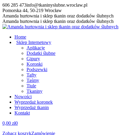
Przewiń
606 285 473
info@tkaninyslubne.wroclaw.pl
do
Pomorska 44, 50-219 Wrocław
zawartości
Facebook
Amanda hurtownia i sklep tkanin oraz dodatków ślubnych
page
Amanda hurtownia i sklep tkanin oraz dodatków ślubnych
opens
in
Home
new
Sklep Internetowy
window
Aplikacje
Dodatki ślubne
Gipury
Koronki
Podszewki
Tafty
Taśmy
Tiule
Tkaniny
Nowości
Wyprzedaż koronek
Wyprzedaż tkanin
Kontakt
0,00
zł
0
Zobacz koszyk
Zamówienie