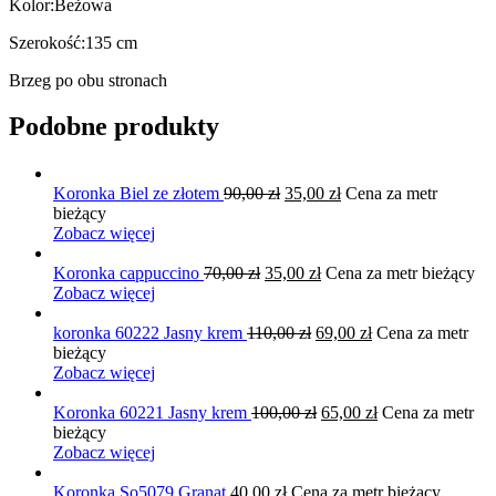
Kolor:Beżowa
Szerokość:135 cm
Brzeg po obu stronach
Podobne produkty
Pierwotna
Aktualna
Koronka Biel ze złotem
90,00
zł
35,00
zł
Cena za metr
cena
cena
bieżący
wynosiła:
wynosi:
Zobacz więcej
90,00 zł.
35,00 zł.
Pierwotna
Aktualna
Koronka cappuccino
70,00
zł
35,00
zł
Cena za metr bieżący
cena
cena
Zobacz więcej
wynosiła:
wynosi:
70,00 zł.
Pierwotna
35,00 zł.
Aktualna
koronka 60222 Jasny krem
110,00
zł
69,00
zł
Cena za metr
cena
cena
bieżący
wynosiła:
wynosi:
Zobacz więcej
110,00 zł.
69,00 zł.
Pierwotna
Aktualna
Koronka 60221 Jasny krem
100,00
zł
65,00
zł
Cena za metr
cena
cena
bieżący
wynosiła:
wynosi:
Zobacz więcej
100,00 zł.
65,00 zł.
Koronka So5079 Granat
40,00
zł
Cena za metr bieżący