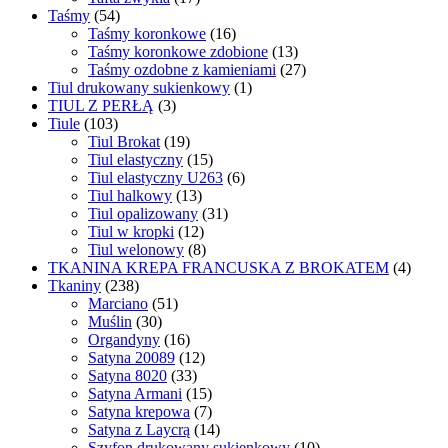
Taśmy
(54)
Taśmy koronkowe
(16)
Taśmy koronkowe zdobione
(13)
Taśmy ozdobne z kamieniami
(27)
Tiul drukowany sukienkowy
(1)
TIUL Z PERŁĄ
(3)
Tiule
(103)
Tiul Brokat
(19)
Tiul elastyczny
(15)
Tiul elastyczny U263
(6)
Tiul halkowy
(13)
Tiul opalizowany
(31)
Tiul w kropki
(12)
Tiul welonowy
(8)
TKANINA KREPA FRANCUSKA Z BROKATEM
(4)
Tkaniny
(238)
Marciano
(51)
Muślin
(30)
Organdyny
(16)
Satyna 20089
(12)
Satyna 8020
(33)
Satyna Armani
(15)
Satyna krepowa
(7)
Satyna z Laycrą
(14)
Szyfon drukowany sukienkowy
(10)