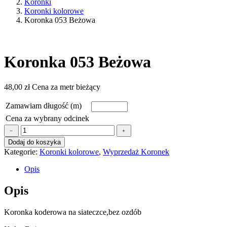
Koronki
Koronki kolorowe
Koronka 053 Beżowa
Koronka 053 Beżowa
48,00
zł
Cena za metr bieżący
Zamawiam długość (m)
Cena za wybrany odcinek
ilość
﹣
﹢
Koronka
Dodaj do koszyka
053
Kategorie:
Koronki kolorowe
,
Wyprzedaż Koronek
Beżowa
Opis
Opis
Koronka koderowa na siateczce,bez ozdób