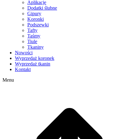
Aplikacje
Dodatki ślubne
Gipury
Koronki
Podszewki
Tafty
Taśmy
Tiule
Tkaniny
Nowości
Wyprzedaż koronek
Wyprzedaż tkanin
Kontakt
Menu
g