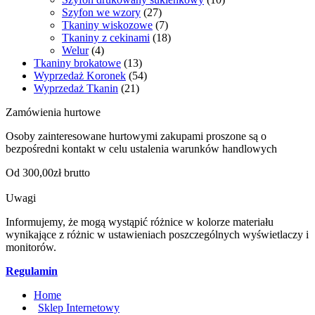
Szyfon we wzory
(27)
Tkaniny wiskozowe
(7)
Tkaniny z cekinami
(18)
Welur
(4)
Tkaniny brokatowe
(13)
Wyprzedaż Koronek
(54)
Wyprzedaż Tkanin
(21)
Zamówienia hurtowe
Osoby zainteresowane hurtowymi zakupami proszone są o
bezpośredni kontakt w celu ustalenia warunków handlowych
Od 300,00zł brutto
Uwagi
Informujemy, że mogą wystąpić różnice w kolorze materiału
wynikające z różnic w ustawieniach poszczególnych wyświetlaczy i
monitorów.
Regulamin
Home
Sklep Internetowy