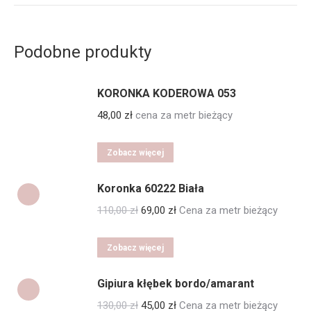
Podobne produkty
KORONKA KODEROWA 053
48,00
zł
cena za metr bieżący
Zobacz więcej
Koronka 60222 Biała
Pierwotna
Aktualna
110,00
zł
69,00
zł
Cena za metr bieżący
cena
cena
wynosiła:
wynosi:
Zobacz więcej
110,00 zł.
69,00 zł.
Gipiura kłębek bordo/amarant
Pierwotna
Aktualna
130,00
zł
45,00
zł
Cena za metr bieżący