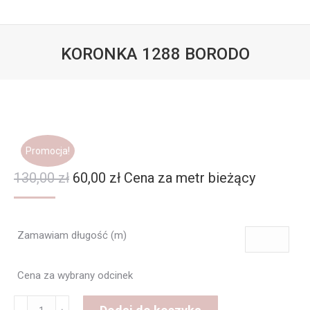
KORONKA 1288 BORODO
Jesteś tutaj:
Promocja!
Pierwotna
Aktualna
130,00
zł
60,00
zł
Cena za metr bieżący
cena
cena
wynosiła:
wynosi:
Zamawiam długość (m)
130,00 zł.
60,00 zł.
Cena za wybrany odcinek
ilość