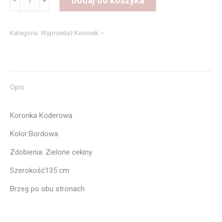
Dodaj do koszyka
﹣
﹢
Koronka
1288
Kategoria:
Wyprzedaż Koronek
Borodo
Opis
Koronka Koderowa
Kolor:Bordowa
Zdobienia: Zielone cekiny
Szerokość135 cm
Brzeg po obu stronach