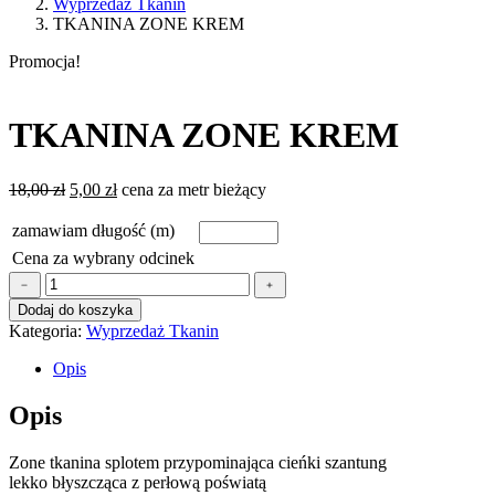
Wyprzedaż Tkanin
TKANINA ZONE KREM
Promocja!
TKANINA ZONE KREM
Pierwotna
Aktualna
18,00
zł
5,00
zł
cena za metr bieżący
cena
cena
wynosiła:
wynosi:
zamawiam długość (m)
18,00 zł.
5,00 zł.
Cena za wybrany odcinek
ilość
﹣
﹢
TKANINA
Dodaj do koszyka
ZONE
Kategoria:
Wyprzedaż Tkanin
KREM
Opis
Opis
Zone tkanina splotem przypominająca cieńki szantung
lekko błyszcząca z perłową poświatą