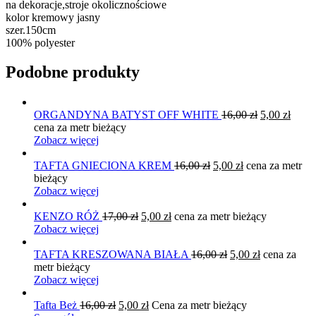
na dekoracje,stroje okolicznościowe
kolor kremowy jasny
szer.150cm
100% polyester
Podobne produkty
Pierwotna
Aktua
ORGANDYNA BATYST OFF WHITE
16,00
zł
5,00
zł
cena
cena
cena za metr bieżący
wynosiła:
wynos
Zobacz więcej
16,00 zł.
5,00 z
Pierwotna
Aktualna
TAFTA GNIECIONA KREM
16,00
zł
5,00
zł
cena za metr
cena
cena
bieżący
wynosiła:
wynosi:
Zobacz więcej
16,00 zł.
5,00 zł.
Pierwotna
Aktualna
KENZO RÓŻ
17,00
zł
5,00
zł
cena za metr bieżący
cena
cena
Zobacz więcej
wynosiła:
wynosi:
17,00 zł.
5,00 zł.
Pierwotna
Aktualna
TAFTA KRESZOWANA BIAŁA
16,00
zł
5,00
zł
cena za
cena
cena
metr bieżący
wynosiła:
wynosi:
Zobacz więcej
16,00 zł.
5,00 zł.
Pierwotna
Aktualna
Tafta Beż
16,00
zł
5,00
zł
Cena za metr bieżący