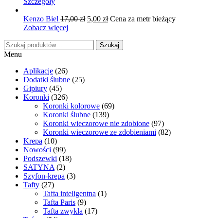
cena
cena
Szczegóły
wynosiła:
wynosi:
16,00 zł.
Pierwotna
5,00 zł.
Aktualna
Kenzo Biel
17,00
zł
5,00
zł
Cena za metr bieżący
cena
cena
Zobacz więcej
wynosiła:
wynosi:
Szukaj:
17,00 zł.
5,00 zł.
Szukaj
Menu
Aplikacje
(26)
Dodatki ślubne
(25)
Gipiury
(45)
Koronki
(326)
Koronki kolorowe
(69)
Koronki ślubne
(139)
Koronki wieczorowe nie zdobione
(97)
Koronki wieczorowe ze zdobieniami
(82)
Krepa
(10)
Nowości
(99)
Podszewki
(18)
SATYNA
(2)
Szyfon-krepa
(3)
Tafty
(27)
Tafta inteligentna
(1)
Tafta Paris
(9)
Tafta zwykła
(17)