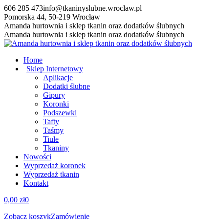
Przewiń
606 285 473
info@tkaninyslubne.wroclaw.pl
do
Pomorska 44, 50-219 Wrocław
zawartości
Facebook
Amanda hurtownia i sklep tkanin oraz dodatków ślubnych
page
Amanda hurtownia i sklep tkanin oraz dodatków ślubnych
opens
in
Home
new
Sklep Internetowy
window
Aplikacje
Dodatki ślubne
Gipury
Koronki
Podszewki
Tafty
Taśmy
Tiule
Tkaniny
Nowości
Wyprzedaż koronek
Wyprzedaż tkanin
Kontakt
0,00
zł
0
Zobacz koszyk
Zamówienie