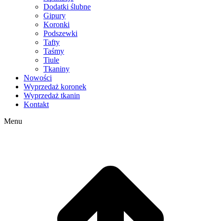
Dodatki ślubne
Gipury
Koronki
Podszewki
Tafty
Taśmy
Tiule
Tkaniny
Nowości
Wyprzedaż koronek
Wyprzedaż tkanin
Kontakt
Menu
g