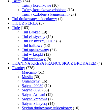
Taśmy
(54)
Taśmy koronkowe
(16)
Taśmy koronkowe zdobione
(13)
Taśmy ozdobne z kamieniami
(27)
Tiul drukowany sukienkowy
(1)
TIUL Z PERŁĄ
(3)
Tiule
(103)
Tiul Brokat
(19)
Tiul elastyczny
(15)
Tiul elastyczny U263
(6)
Tiul halkowy
(13)
Tiul opalizowany
(31)
Tiul w kropki
(12)
Tiul welonowy
(8)
TKANINA KREPA FRANCUSKA Z BROKATEM
(4)
Tkaniny
(238)
Marciano
(51)
Muślin
(30)
Organdyny
(16)
Satyna 20089
(12)
Satyna 8020
(33)
Satyna Armani
(15)
Satyna krepowa
(7)
Satyna z Laycrą
(14)
Szyfon drukowany sukienkowy
(10)