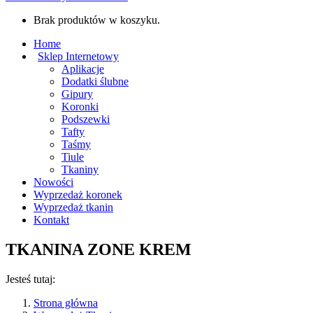
Brak produktów w koszyku.
Home
Sklep Internetowy
Aplikacje
Dodatki ślubne
Gipury
Koronki
Podszewki
Tafty
Taśmy
Tiule
Tkaniny
Nowości
Wyprzedaż koronek
Wyprzedaż tkanin
Kontakt
TKANINA ZONE KREM
Jesteś tutaj:
Strona główna