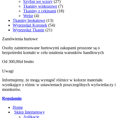
Szyfon we wzory
(27)
Tkaniny wiskozowe
(7)
Tkaniny z cekinami
(18)
Welur
(4)
Tkaniny brokatowe
(13)
Wyprzedaż Koronek
(54)
Wyprzedaż Tkanin
(21)
Zamówienia hurtowe
Osoby zainteresowane hurtowymi zakupami proszone są o
bezpośredni kontakt w celu ustalenia warunków handlowych
Od 300,00zł brutto
Uwagi
Informujemy, że mogą wystąpić różnice w kolorze materiału
wynikające z różnic w ustawieniach poszczególnych wyświetlaczy i
monitorów.
Regulamin
Home
Sklep Internetowy
Aplikacje