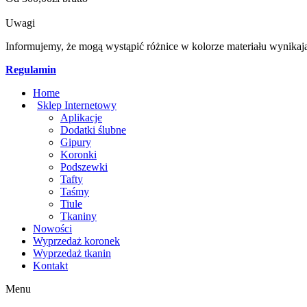
Uwagi
Informujemy, że mogą wystąpić różnice w kolorze materiału wynikaj
Regulamin
Home
Sklep Internetowy
Aplikacje
Dodatki ślubne
Gipury
Koronki
Podszewki
Tafty
Taśmy
Tiule
Tkaniny
Nowości
Wyprzedaż koronek
Wyprzedaż tkanin
Kontakt
Menu