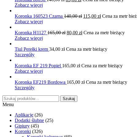
cena
cena
Zobacz więcej
wynosiła:
wynosi:
140,00 zł.
85,00 zł.
Pierwotna
Aktualna
Koronka 160523 Czarna
140,00
zł
115,00
zł
Cena za metr bie
cena
cena
Zobacz więcej
wynosiła:
wynosi:
Pierwotna
Aktualna
140,00 zł.
115,00 zł.
Koronka H1127
165,00
zł
80,00
zł
Cena za metr bieżący
cena
cena
Zobacz więcej
wynosiła:
wynosi:
165,00 zł.
80,00 zł.
Tiul Perełki krem
34,00
zł
Cena za metr bieżący
Szczegóły
Koronka EF 219 Popiel
165,00
zł
Cena za metr bieżący
Zobacz więcej
Koronka EF219 Bordowa
165,00
zł
Cena za metr bieżący
Szczegóły
Szukaj:
Szukaj
Menu
Aplikacje
(26)
Dodatki ślubne
(25)
Gipiury
(45)
Koronki
(326)
Koronki kolorowe
(69)