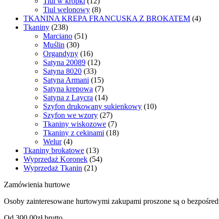
Tiul w kropki
(12)
Tiul welonowy
(8)
TKANINA KREPA FRANCUSKA Z BROKATEM
(4)
Tkaniny
(238)
Marciano
(51)
Muślin
(30)
Organdyny
(16)
Satyna 20089
(12)
Satyna 8020
(33)
Satyna Armani
(15)
Satyna krepowa
(7)
Satyna z Laycrą
(14)
Szyfon drukowany sukienkowy
(10)
Szyfon we wzory
(27)
Tkaniny wiskozowe
(7)
Tkaniny z cekinami
(18)
Welur
(4)
Tkaniny brokatowe
(13)
Wyprzedaż Koronek
(54)
Wyprzedaż Tkanin
(21)
Zamówienia hurtowe
Osoby zainteresowane hurtowymi zakupami proszone są o bezpośred
Od 300,00zł brutto