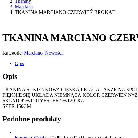
Tkaniny
Marciano
TKANINA MARCIANO CZERWIEŃ BROKAT
TKANINA MARCIANO CZER
Kategorie:
Marciano
,
Nowości
Opis
Opis
TKANINA SUKIENKOWA CIĘŻKA,LEJĄCA TAKŻE NA SPOD
PIĘKNIE SIĘ UKŁADA NIEMNĄCA,KOLOR CZERWIEŃ N=
SKŁAD 95% POLYESTER 5% LYCRA
SZER 150CM
Podobne produkty
Pierwotna
Aktualna
Koronka 80056
140,00
zł
85,00
zł
Cena za metr bieżący