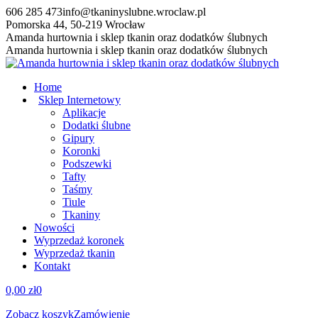
Przewiń
606 285 473
info@tkaninyslubne.wroclaw.pl
do
Pomorska 44, 50-219 Wrocław
zawartości
Facebook
Amanda hurtownia i sklep tkanin oraz dodatków ślubnych
page
Amanda hurtownia i sklep tkanin oraz dodatków ślubnych
opens
in
Home
new
Sklep Internetowy
window
Aplikacje
Dodatki ślubne
Gipury
Koronki
Podszewki
Tafty
Taśmy
Tiule
Tkaniny
Nowości
Wyprzedaż koronek
Wyprzedaż tkanin
Kontakt
0,00
zł
0
Zobacz koszyk
Zamówienie