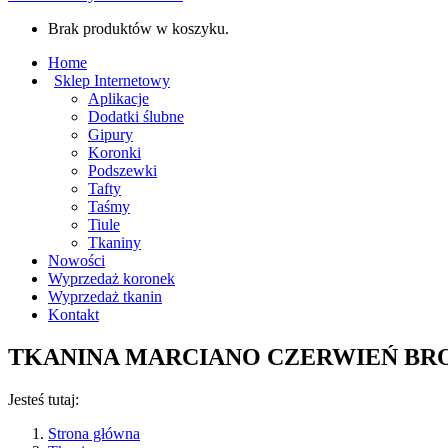
Brak produktów w koszyku.
Home
Sklep Internetowy
Aplikacje
Dodatki ślubne
Gipury
Koronki
Podszewki
Tafty
Taśmy
Tiule
Tkaniny
Nowości
Wyprzedaż koronek
Wyprzedaż tkanin
Kontakt
TKANINA MARCIANO CZERWIEŃ BR
Jesteś tutaj:
Strona główna