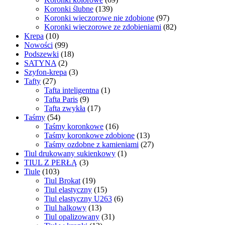
Koronki ślubne
(139)
Koronki wieczorowe nie zdobione
(97)
Koronki wieczorowe ze zdobieniami
(82)
Krepa
(10)
Nowości
(99)
Podszewki
(18)
SATYNA
(2)
Szyfon-krepa
(3)
Tafty
(27)
Tafta inteligentna
(1)
Tafta Paris
(9)
Tafta zwykła
(17)
Taśmy
(54)
Taśmy koronkowe
(16)
Taśmy koronkowe zdobione
(13)
Taśmy ozdobne z kamieniami
(27)
Tiul drukowany sukienkowy
(1)
TIUL Z PERŁĄ
(3)
Tiule
(103)
Tiul Brokat
(19)
Tiul elastyczny
(15)
Tiul elastyczny U263
(6)
Tiul halkowy
(13)
Tiul opalizowany
(31)