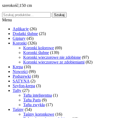
szerokość;150 cm
Szukaj:
Szukaj
Menu
Aplikacje
(26)
Dodatki ślubne
(25)
Gipiury
(45)
Koronki
(326)
Koronki kolorowe
(69)
Koronki ślubne
(139)
Koronki wieczorowe nie zdobione
(97)
Koronki wieczorowe ze zdobieniami
(82)
Krepa
(10)
Nowości
(99)
Podszewki
(18)
SATYNA
(2)
Szyfon-krepa
(3)
Tafty
(27)
Tafta inteligentna
(1)
Tafta Paris
(9)
Tafta zwykła
(17)
Taśmy
(54)
Taśmy koronkowe
(16)