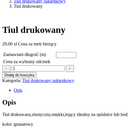
Tiul drukowany sukienkowy
Tiul drukowany
Tiul drukowany
29,00
zł
Cena za metr bieżący
Zamawiam długość (m)
Cena za wybrany odcinek
ilość
﹣
﹢
Tiul
Dodaj do koszyka
drukowany
Kategoria:
Tiul drukowany sukienkowy
Opis
Opis
Tiul drukowany,elastyczny,miękki,lejący idealny na spódnice lub bod
kolor :granatowy