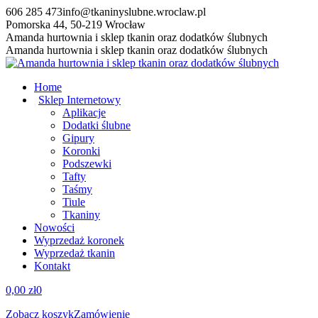
Przewiń
606 285 473
info@tkaninyslubne.wroclaw.pl
do
Pomorska 44, 50-219 Wrocław
zawartości
Facebook
Amanda hurtownia i sklep tkanin oraz dodatków ślubnych
page
Amanda hurtownia i sklep tkanin oraz dodatków ślubnych
opens
in
Home
new
Sklep Internetowy
window
Aplikacje
Dodatki ślubne
Gipury
Koronki
Podszewki
Tafty
Taśmy
Tiule
Tkaniny
Nowości
Wyprzedaż koronek
Wyprzedaż tkanin
Kontakt
0,00
zł
0
Zobacz koszyk
Zamówienie