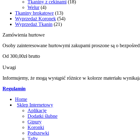
Tkaniny z cekinami
(18)
Welur
(4)
Tkaniny brokatowe
(13)
Wyprzedaż Koronek
(54)
Wyprzedaż Tkanin
(21)
Zamówienia hurtowe
Osoby zainteresowane hurtowymi zakupami proszone są o bezpośred
Od 300,00zł brutto
Uwagi
Informujemy, że mogą wystąpić różnice w kolorze materiału wynikaj
Regulamin
Home
Sklep Internetowy
Aplikacje
Dodatki ślubne
Gipury
Koronki
Podszewki
Tafty