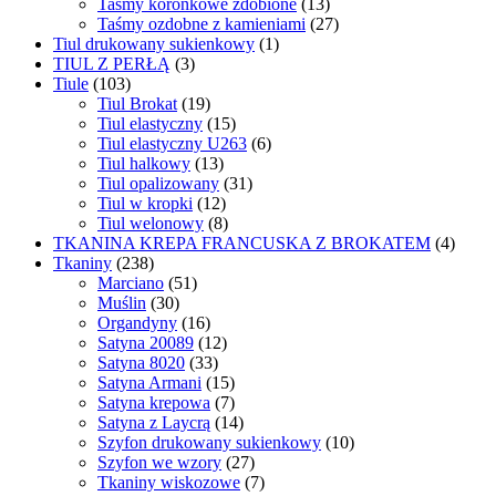
Taśmy koronkowe zdobione
(13)
Taśmy ozdobne z kamieniami
(27)
Tiul drukowany sukienkowy
(1)
TIUL Z PERŁĄ
(3)
Tiule
(103)
Tiul Brokat
(19)
Tiul elastyczny
(15)
Tiul elastyczny U263
(6)
Tiul halkowy
(13)
Tiul opalizowany
(31)
Tiul w kropki
(12)
Tiul welonowy
(8)
TKANINA KREPA FRANCUSKA Z BROKATEM
(4)
Tkaniny
(238)
Marciano
(51)
Muślin
(30)
Organdyny
(16)
Satyna 20089
(12)
Satyna 8020
(33)
Satyna Armani
(15)
Satyna krepowa
(7)
Satyna z Laycrą
(14)
Szyfon drukowany sukienkowy
(10)
Szyfon we wzory
(27)
Tkaniny wiskozowe
(7)