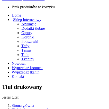
Brak produktów w koszyku.
Home
Sklep Internetowy
Aplikacje
Dodatki ślubne
Gipury
Koronki
Podszewki
Tafty
Taśmy
Tiule
Tkaniny
Nowości
Wyprzedaż koronek
Wyprzedaż tkanin
Kontakt
Tiul drukowany
Jesteś tutaj:
Strona główna