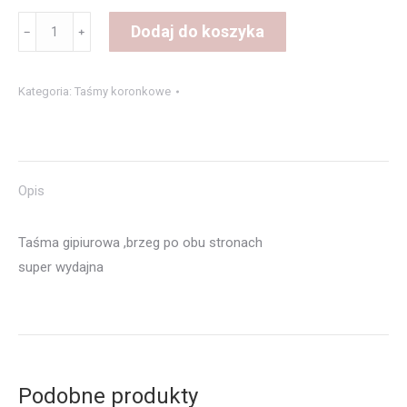
ilość
Dodaj do koszyka
﹣
﹢
TAŚMA
GIPIUROWA
Kategoria:
Taśmy koronkowe
KOLOR
BRUDNY
RÓŻ
Opis
Taśma gipiurowa ,brzeg po obu stronach
super wydajna
Podobne produkty