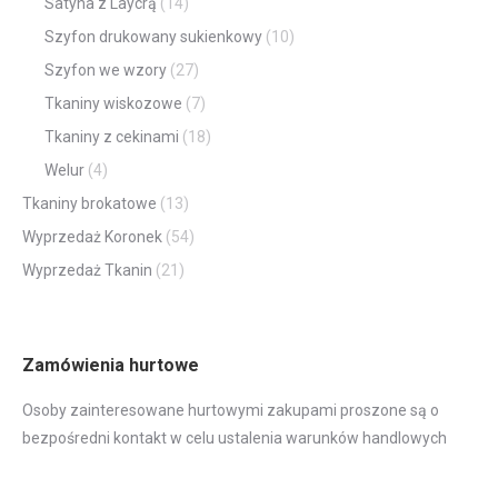
Satyna z Laycrą
(14)
Szyfon drukowany sukienkowy
(10)
Szyfon we wzory
(27)
Tkaniny wiskozowe
(7)
Tkaniny z cekinami
(18)
Welur
(4)
Tkaniny brokatowe
(13)
Wyprzedaż Koronek
(54)
Wyprzedaż Tkanin
(21)
Zamówienia hurtowe
Osoby zainteresowane hurtowymi zakupami proszone są o
bezpośredni kontakt w celu ustalenia warunków handlowych