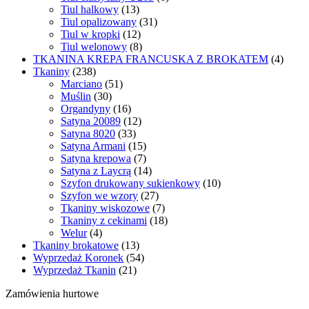
Tiul halkowy
(13)
Tiul opalizowany
(31)
Tiul w kropki
(12)
Tiul welonowy
(8)
TKANINA KREPA FRANCUSKA Z BROKATEM
(4)
Tkaniny
(238)
Marciano
(51)
Muślin
(30)
Organdyny
(16)
Satyna 20089
(12)
Satyna 8020
(33)
Satyna Armani
(15)
Satyna krepowa
(7)
Satyna z Laycrą
(14)
Szyfon drukowany sukienkowy
(10)
Szyfon we wzory
(27)
Tkaniny wiskozowe
(7)
Tkaniny z cekinami
(18)
Welur
(4)
Tkaniny brokatowe
(13)
Wyprzedaż Koronek
(54)
Wyprzedaż Tkanin
(21)
Zamówienia hurtowe