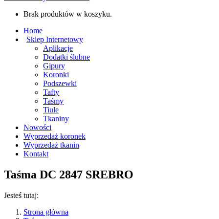
Brak produktów w koszyku.
Home
Sklep Internetowy
Aplikacje
Dodatki ślubne
Gipury
Koronki
Podszewki
Tafty
Taśmy
Tiule
Tkaniny
Nowości
Wyprzedaż koronek
Wyprzedaż tkanin
Kontakt
Taśma DC 2847 SREBRO
Jesteś tutaj:
Strona główna