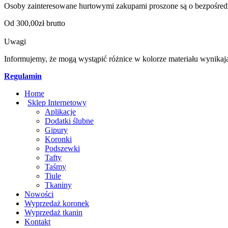
Osoby zainteresowane hurtowymi zakupami proszone są o bezpośred
Od 300,00zł brutto
Uwagi
Informujemy, że mogą wystąpić różnice w kolorze materiału wynikaj
Regulamin
Home
Sklep Internetowy
Aplikacje
Dodatki ślubne
Gipury
Koronki
Podszewki
Tafty
Taśmy
Tiule
Tkaniny
Nowości
Wyprzedaż koronek
Wyprzedaż tkanin
Kontakt