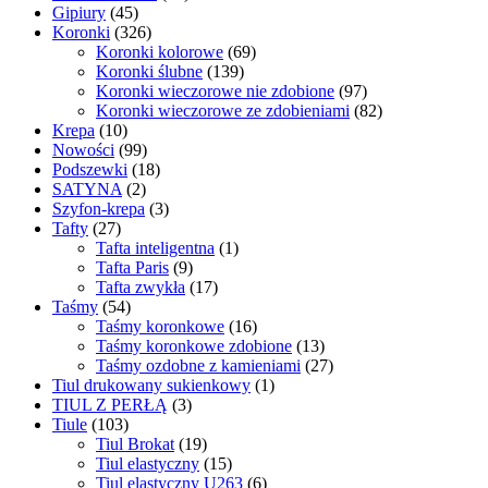
Gipiury
(45)
Koronki
(326)
Koronki kolorowe
(69)
Koronki ślubne
(139)
Koronki wieczorowe nie zdobione
(97)
Koronki wieczorowe ze zdobieniami
(82)
Krepa
(10)
Nowości
(99)
Podszewki
(18)
SATYNA
(2)
Szyfon-krepa
(3)
Tafty
(27)
Tafta inteligentna
(1)
Tafta Paris
(9)
Tafta zwykła
(17)
Taśmy
(54)
Taśmy koronkowe
(16)
Taśmy koronkowe zdobione
(13)
Taśmy ozdobne z kamieniami
(27)
Tiul drukowany sukienkowy
(1)
TIUL Z PERŁĄ
(3)
Tiule
(103)
Tiul Brokat
(19)
Tiul elastyczny
(15)
Tiul elastyczny U263
(6)