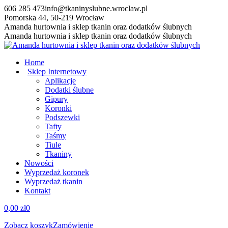
Przewiń
606 285 473
info@tkaninyslubne.wroclaw.pl
do
Pomorska 44, 50-219 Wrocław
zawartości
Facebook
Amanda hurtownia i sklep tkanin oraz dodatków ślubnych
page
Amanda hurtownia i sklep tkanin oraz dodatków ślubnych
opens
in
Home
new
Sklep Internetowy
window
Aplikacje
Dodatki ślubne
Gipury
Koronki
Podszewki
Tafty
Taśmy
Tiule
Tkaniny
Nowości
Wyprzedaż koronek
Wyprzedaż tkanin
Kontakt
0,00
zł
0
Zobacz koszyk
Zamówienie