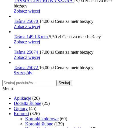
TAŚMA GIPIUROWA SZARA
19,00
zł
cena za metr
bieżący
Zobacz więcej
Taśma 25070
14,00
zł
Cena za metr bieżący
Zobacz więcej
Taśma 149 J.Krem
5,50
zł
Cena za metr bieżący
Zobacz więcej
Taśma 25074
17,00
zł
Cena za metr bieżący
Zobacz więcej
Taśma 25072
16,00
zł
Cena za metr bieżący
Szczegóły
Szukaj:
Szukaj
Menu
Aplikacje
(26)
Dodatki ślubne
(25)
Gipiury
(45)
Koronki
(326)
Koronki kolorowe
(69)
Koronki ślubne
(139)