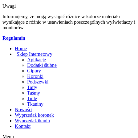
Uwagi
Informujemy, że mogą wystąpić różnice w kolorze materiału
wynikające z różnic w ustawieniach poszczególnych wyświetlaczy i
monitorów.
Regulamin
Home
Sklep Internetowy
Aplikacje
Dodatki ślubne
Gipury
Koronki
Podszewki
Tafty
Taśmy
Tiule
Tkaniny
Nowości
Wyprzedaż koronek
Wyprzedaż tkanin
Kontakt
Menu