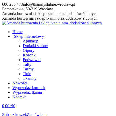
Przewiń
606 285 473
info@tkaninyslubne.wroclaw.pl
do
Pomorska 44, 50-219 Wrocław
zawartości
Facebook
Amanda hurtownia i sklep tkanin oraz dodatków ślubnych
page
Amanda hurtownia i sklep tkanin oraz dodatków ślubnych
opens
in
Home
new
Sklep Internetowy
window
Aplikacje
Dodatki ślubne
Gipury
Koronki
Podszewki
Tafty
Taśmy
Tiule
Tkaniny
Nowości
Wyprzedaż koronek
Wyprzedaż tkanin
Kontakt
0,00
zł
0
Zobacz koszyk
Zamówienie