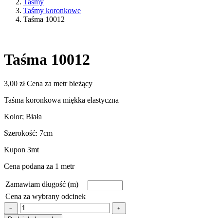
Taśmy
Taśmy koronkowe
Taśma 10012
Taśma 10012
3,00
zł
Cena za metr bieżący
Taśma koronkowa miękka elastyczna
Kolor; Biała
Szerokość: 7cm
Kupon 3mt
Cena podana za 1 metr
Zamawiam długość (m)
Cena za wybrany odcinek
ilość
﹣
﹢
Taśma