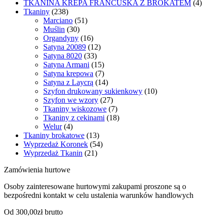
TKANINA KREPA FRANCUSKA Z BROKATEM
(4)
Tkaniny
(238)
Marciano
(51)
Muślin
(30)
Organdyny
(16)
Satyna 20089
(12)
Satyna 8020
(33)
Satyna Armani
(15)
Satyna krepowa
(7)
Satyna z Laycrą
(14)
Szyfon drukowany sukienkowy
(10)
Szyfon we wzory
(27)
Tkaniny wiskozowe
(7)
Tkaniny z cekinami
(18)
Welur
(4)
Tkaniny brokatowe
(13)
Wyprzedaż Koronek
(54)
Wyprzedaż Tkanin
(21)
Zamówienia hurtowe
Osoby zainteresowane hurtowymi zakupami proszone są o
bezpośredni kontakt w celu ustalenia warunków handlowych
Od 300,00zł brutto