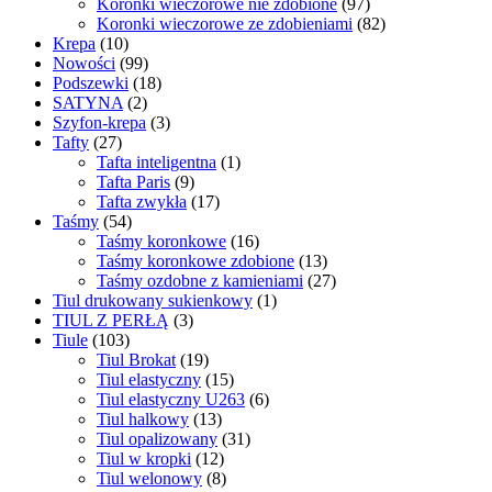
Koronki wieczorowe nie zdobione
(97)
Koronki wieczorowe ze zdobieniami
(82)
Krepa
(10)
Nowości
(99)
Podszewki
(18)
SATYNA
(2)
Szyfon-krepa
(3)
Tafty
(27)
Tafta inteligentna
(1)
Tafta Paris
(9)
Tafta zwykła
(17)
Taśmy
(54)
Taśmy koronkowe
(16)
Taśmy koronkowe zdobione
(13)
Taśmy ozdobne z kamieniami
(27)
Tiul drukowany sukienkowy
(1)
TIUL Z PERŁĄ
(3)
Tiule
(103)
Tiul Brokat
(19)
Tiul elastyczny
(15)
Tiul elastyczny U263
(6)
Tiul halkowy
(13)
Tiul opalizowany
(31)
Tiul w kropki
(12)
Tiul welonowy
(8)