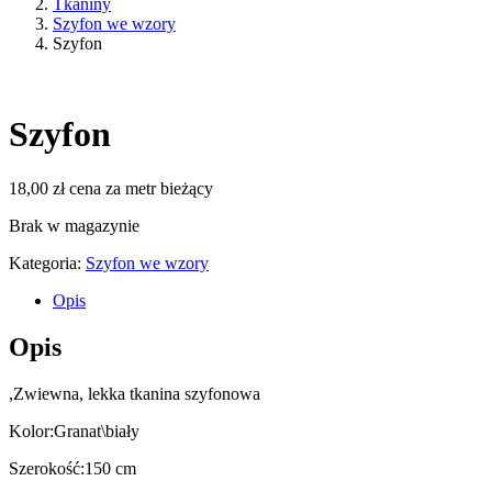
Tkaniny
Szyfon we wzory
Szyfon
Szyfon
18,00
zł
cena za metr bieżący
Brak w magazynie
Kategoria:
Szyfon we wzory
Opis
Opis
,Zwiewna, lekka tkanina szyfonowa
Kolor:Granat\biały
Szerokość:150 cm