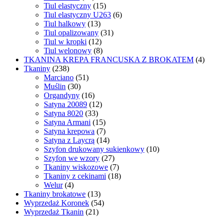
Tiul elastyczny
(15)
Tiul elastyczny U263
(6)
Tiul halkowy
(13)
Tiul opalizowany
(31)
Tiul w kropki
(12)
Tiul welonowy
(8)
TKANINA KREPA FRANCUSKA Z BROKATEM
(4)
Tkaniny
(238)
Marciano
(51)
Muślin
(30)
Organdyny
(16)
Satyna 20089
(12)
Satyna 8020
(33)
Satyna Armani
(15)
Satyna krepowa
(7)
Satyna z Laycrą
(14)
Szyfon drukowany sukienkowy
(10)
Szyfon we wzory
(27)
Tkaniny wiskozowe
(7)
Tkaniny z cekinami
(18)
Welur
(4)
Tkaniny brokatowe
(13)
Wyprzedaż Koronek
(54)
Wyprzedaż Tkanin
(21)