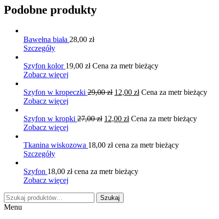
Podobne produkty
Bawełna biała
28,00
zł
Szczegóły
Szyfon kolor
19,00
zł
Cena za metr bieżący
Zobacz więcej
Pierwotna
Aktualna
Szyfon w kropeczki
29,00
zł
12,00
zł
Cena za metr bieżący
cena
cena
Zobacz więcej
wynosiła:
wynosi:
Pierwotna
29,00 zł.
Aktualna
12,00 zł.
Szyfon w kropki
27,00
zł
12,00
zł
Cena za metr bieżący
cena
cena
Zobacz więcej
wynosiła:
wynosi:
27,00 zł.
12,00 zł.
Tkanina wiskozowa
18,00
zł
cena za metr bieżący
Szczegóły
Szyfon
18,00
zł
cena za metr bieżący
Zobacz więcej
Szukaj:
Szukaj
Menu