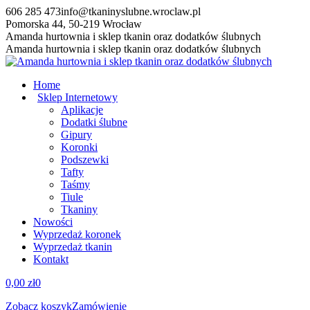
Przewiń
606 285 473
info@tkaninyslubne.wroclaw.pl
do
Pomorska 44, 50-219 Wrocław
zawartości
Facebook
Amanda hurtownia i sklep tkanin oraz dodatków ślubnych
page
Amanda hurtownia i sklep tkanin oraz dodatków ślubnych
opens
in
Home
new
Sklep Internetowy
window
Aplikacje
Dodatki ślubne
Gipury
Koronki
Podszewki
Tafty
Taśmy
Tiule
Tkaniny
Nowości
Wyprzedaż koronek
Wyprzedaż tkanin
Kontakt
0,00
zł
0
Zobacz koszyk
Zamówienie