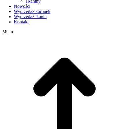
Tkaniny
Nowości
Wyprzedaż koronek
Wyprzedaż tkanin
Kontakt
Menu
g