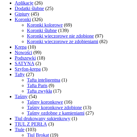
Aplikacje
(26)
Dodatki ślubne
(25)
Gipiury
(45)
Koronki
(326)
Koronki kolorowe
(69)
Koronki ślubne
(139)
Koronki wieczorowe nie zdobione
(97)
Koronki wieczorowe ze zdobieniami
(82)
Krepa
(10)
Nowości
(99)
Podszewki
(18)
SATYNA
(2)
Szyfon-krepa
(3)
Tafty
(27)
Tafta inteligentna
(1)
Tafta Paris
(9)
Tafta zwykła
(17)
Taśmy
(54)
Taśmy koronkowe
(16)
Taśmy koronkowe zdobione
(13)
Taśmy ozdobne z kamieniami
(27)
Tiul drukowany sukienkowy
(1)
TIUL Z PERŁĄ
(3)
Tiule
(103)
Tiul Brokat
(19)