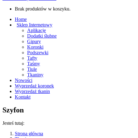
Brak produktów w koszyku.
Home
Sklep Internetowy
Aplikacje
Dodatki ślubne
Gipury
Koronki
Podszewki
Tafty
Taśmy
Tiule
Tkaniny
Nowości
Wyprzedaż koronek
Wyprzedaż tkanin
Kontakt
Szyfon
Jesteś tutaj:
Strona główna