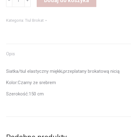
Dodaj do koszyka
﹣
﹢
Siatka
elastyczna
Kategoria:
Tiul Brokat
Opis
Siatka/tiul elastyczny miękki,przeplatany brokatową nicią
Kolor:Czarny ze srebrem
Szerokość:150 cm