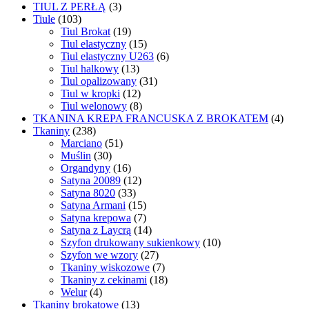
TIUL Z PERŁĄ
(3)
Tiule
(103)
Tiul Brokat
(19)
Tiul elastyczny
(15)
Tiul elastyczny U263
(6)
Tiul halkowy
(13)
Tiul opalizowany
(31)
Tiul w kropki
(12)
Tiul welonowy
(8)
TKANINA KREPA FRANCUSKA Z BROKATEM
(4)
Tkaniny
(238)
Marciano
(51)
Muślin
(30)
Organdyny
(16)
Satyna 20089
(12)
Satyna 8020
(33)
Satyna Armani
(15)
Satyna krepowa
(7)
Satyna z Laycrą
(14)
Szyfon drukowany sukienkowy
(10)
Szyfon we wzory
(27)
Tkaniny wiskozowe
(7)
Tkaniny z cekinami
(18)
Welur
(4)
Tkaniny brokatowe
(13)