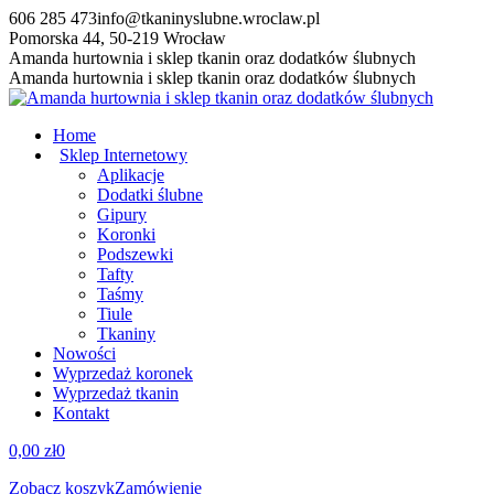
Przewiń
606 285 473
info@tkaninyslubne.wroclaw.pl
do
Pomorska 44, 50-219 Wrocław
zawartości
Facebook
Amanda hurtownia i sklep tkanin oraz dodatków ślubnych
page
Amanda hurtownia i sklep tkanin oraz dodatków ślubnych
opens
in
Home
new
Sklep Internetowy
window
Aplikacje
Dodatki ślubne
Gipury
Koronki
Podszewki
Tafty
Taśmy
Tiule
Tkaniny
Nowości
Wyprzedaż koronek
Wyprzedaż tkanin
Kontakt
0,00
zł
0
Zobacz koszyk
Zamówienie