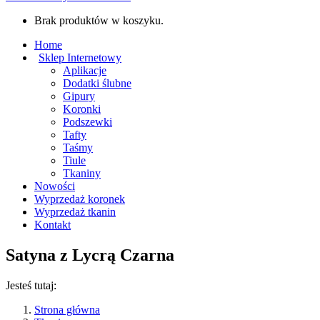
Brak produktów w koszyku.
Home
Sklep Internetowy
Aplikacje
Dodatki ślubne
Gipury
Koronki
Podszewki
Tafty
Taśmy
Tiule
Tkaniny
Nowości
Wyprzedaż koronek
Wyprzedaż tkanin
Kontakt
Satyna z Lycrą Czarna
Jesteś tutaj:
Strona główna