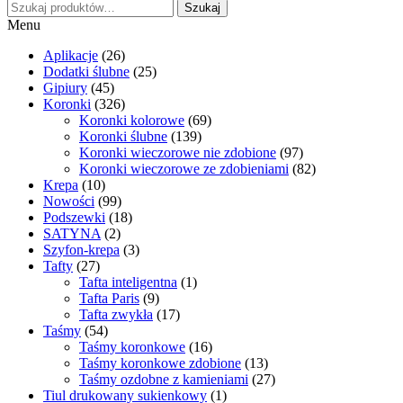
Szukaj:
Szukaj
Menu
Aplikacje
(26)
Dodatki ślubne
(25)
Gipiury
(45)
Koronki
(326)
Koronki kolorowe
(69)
Koronki ślubne
(139)
Koronki wieczorowe nie zdobione
(97)
Koronki wieczorowe ze zdobieniami
(82)
Krepa
(10)
Nowości
(99)
Podszewki
(18)
SATYNA
(2)
Szyfon-krepa
(3)
Tafty
(27)
Tafta inteligentna
(1)
Tafta Paris
(9)
Tafta zwykła
(17)
Taśmy
(54)
Taśmy koronkowe
(16)
Taśmy koronkowe zdobione
(13)
Taśmy ozdobne z kamieniami
(27)
Tiul drukowany sukienkowy
(1)