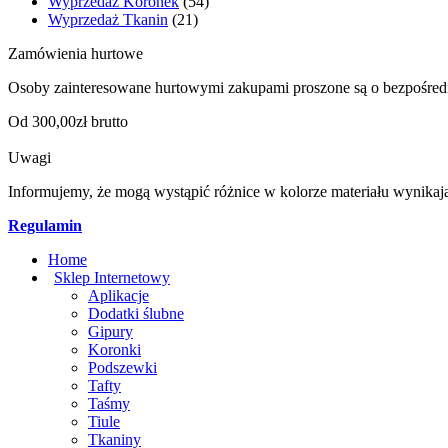
Wyprzedaż Koronek
(54)
Wyprzedaż Tkanin
(21)
Zamówienia hurtowe
Osoby zainteresowane hurtowymi zakupami proszone są o bezpośred
Od 300,00zł brutto
Uwagi
Informujemy, że mogą wystąpić różnice w kolorze materiału wynikaj
Regulamin
Home
Sklep Internetowy
Aplikacje
Dodatki ślubne
Gipury
Koronki
Podszewki
Tafty
Taśmy
Tiule
Tkaniny