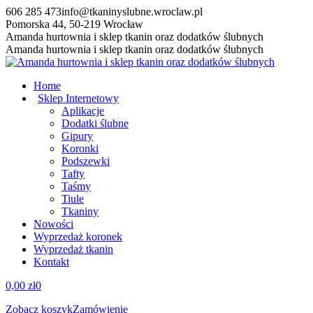
Przewiń
606 285 473
info@tkaninyslubne.wroclaw.pl
do
Pomorska 44, 50-219 Wrocław
zawartości
Facebook
Amanda hurtownia i sklep tkanin oraz dodatków ślubnych
page
Amanda hurtownia i sklep tkanin oraz dodatków ślubnych
opens
in
Home
new
Sklep Internetowy
window
Aplikacje
Dodatki ślubne
Gipury
Koronki
Podszewki
Tafty
Taśmy
Tiule
Tkaniny
Nowości
Wyprzedaż koronek
Wyprzedaż tkanin
Kontakt
0,00
zł
0
Zobacz koszyk
Zamówienie