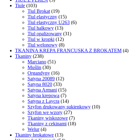
Tiule
(103)
Tiul Brokat
(19)
Tiul elastyczny
(15)
Tiul elastyczny U263
(6)
Tiul halkowy
(13)
Tiul opalizowany
(31)
Tiul w kropki
(12)
Tiul welonowy
(8)
TKANINA KREPA FRANCUSKA Z BROKATEM
(4)
Tkaniny
(238)
Marciano
(51)
Muślin
(30)
Organdyny
(16)
Satyna 20089
(12)
Satyna 8020
(33)
Satyna Armani
(15)
Satyna krepowa
(7)
Satyna z Laycrą
(14)
Szyfon drukowany sukienkowy
(10)
Szyfon we wzory
(27)
Tkaniny wiskozowe
(7)
Tkaniny z cekinami
(18)
Welur
(4)
Tkaniny brokatowe
(13)