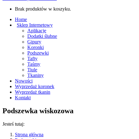
Brak produktów w koszyku.
Home
Sklep Internetowy
Aplikacje
Dodatki ślubne
Gipury
Koronki
Podszewki
Tafty
Taśmy
Tiule
Tkaniny
Nowości
Wyprzedaż koronek
Wyprzedaż tkanin
Kontakt
Podszewka wiskozowa
Jesteś tutaj:
Strona główna