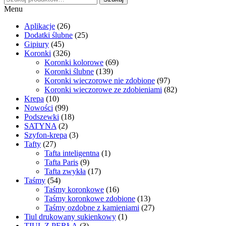
Menu
Aplikacje
(26)
Dodatki ślubne
(25)
Gipiury
(45)
Koronki
(326)
Koronki kolorowe
(69)
Koronki ślubne
(139)
Koronki wieczorowe nie zdobione
(97)
Koronki wieczorowe ze zdobieniami
(82)
Krepa
(10)
Nowości
(99)
Podszewki
(18)
SATYNA
(2)
Szyfon-krepa
(3)
Tafty
(27)
Tafta inteligentna
(1)
Tafta Paris
(9)
Tafta zwykła
(17)
Taśmy
(54)
Taśmy koronkowe
(16)
Taśmy koronkowe zdobione
(13)
Taśmy ozdobne z kamieniami
(27)
Tiul drukowany sukienkowy
(1)
TIUL Z PERŁĄ
(3)