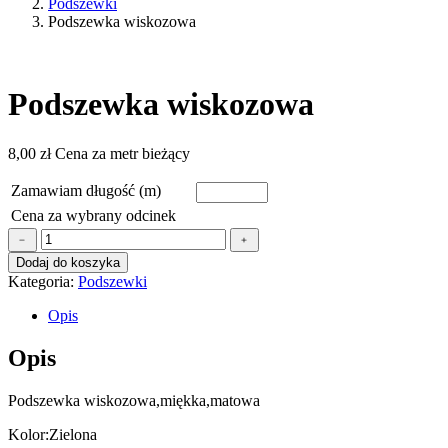
Podszewki
Podszewka wiskozowa
Podszewka wiskozowa
8,00
zł
Cena za metr bieżący
Zamawiam długość (m)
Cena za wybrany odcinek
ilość
﹣
﹢
Podszewka
Dodaj do koszyka
wiskozowa
Kategoria:
Podszewki
Opis
Opis
Podszewka wiskozowa,miękka,matowa
Kolor:Zielona