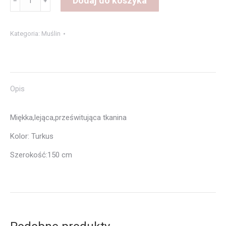
Dodaj do koszyka
﹣
﹢
Muślin
Turkus
Kategoria:
Muślin
Opis
Miękka,lejąca,prześwitująca tkanina
Kolor: Turkus
Szerokość:150 cm