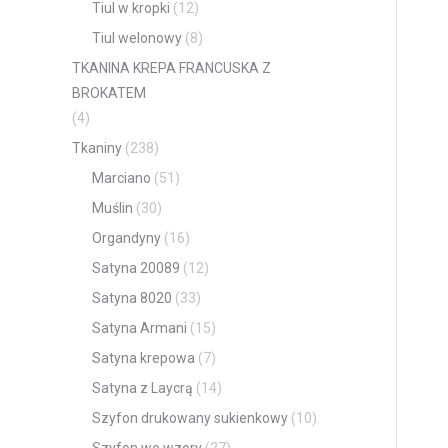
Tiul w kropki
(12)
Tiul welonowy
(8)
TKANINA KREPA FRANCUSKA Z
BROKATEM
(4)
Tkaniny
(238)
Marciano
(51)
Muślin
(30)
Organdyny
(16)
Satyna 20089
(12)
Satyna 8020
(33)
Satyna Armani
(15)
Satyna krepowa
(7)
Satyna z Laycrą
(14)
Szyfon drukowany sukienkowy
(10)