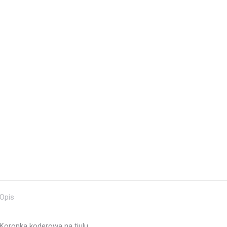
Opis
Koronka koderowa na tiulu