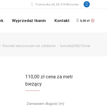
Pomorska 44, 50-219 Wrocław
Facebook
page
opens
ek
Wyprzedaż tkanin
Kontakt
0,00
zł
0
in
new
window
Koronki wieczorowe nie zdobione
koronka3562 Koral
110,00
zł
cena za metr
bieżący
Zamawiam długość (m)