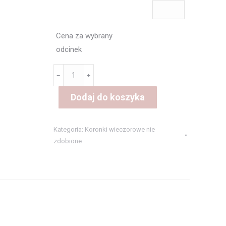
Cena za wybrany
odcinek
ilość
﹣
﹢
koronka3562
Dodaj do koszyka
Koral
Kategoria:
Koronki wieczorowe nie
zdobione