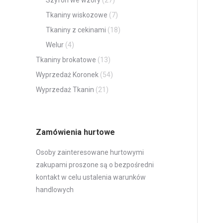
Szyfon we wzory
(27)
Tkaniny wiskozowe
(7)
Tkaniny z cekinami
(18)
Welur
(4)
Tkaniny brokatowe
(13)
Wyprzedaż Koronek
(54)
Wyprzedaż Tkanin
(21)
Zamówienia hurtowe
Osoby zainteresowane hurtowymi
zakupami proszone są o bezpośredni
kontakt w celu ustalenia warunków
handlowych