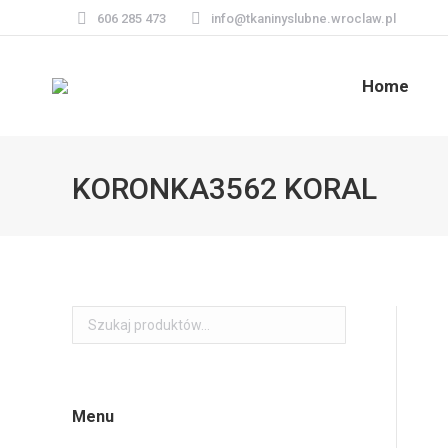
606 285 473
info@tkaninyslubne.wroclaw.pl
Home
KORONKA3562 KORAL
Menu