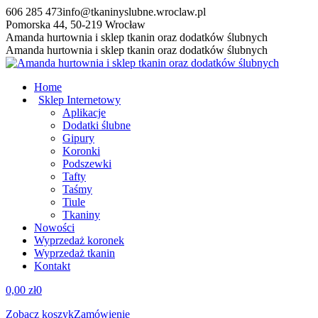
Przewiń
606 285 473
info@tkaninyslubne.wroclaw.pl
do
Pomorska 44, 50-219 Wrocław
zawartości
Facebook
Amanda hurtownia i sklep tkanin oraz dodatków ślubnych
page
Amanda hurtownia i sklep tkanin oraz dodatków ślubnych
opens
in
Home
new
Sklep Internetowy
window
Aplikacje
Dodatki ślubne
Gipury
Koronki
Podszewki
Tafty
Taśmy
Tiule
Tkaniny
Nowości
Wyprzedaż koronek
Wyprzedaż tkanin
Kontakt
0,00
zł
0
Zobacz koszyk
Zamówienie