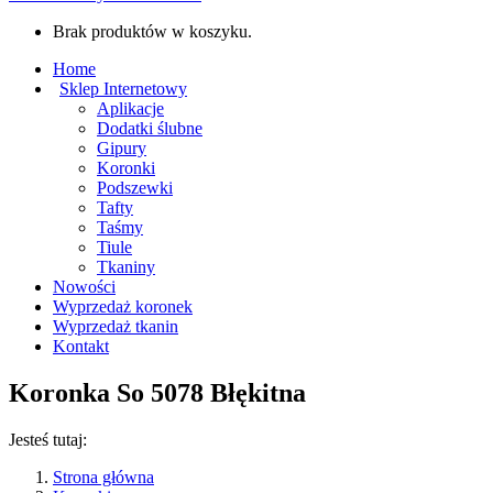
Brak produktów w koszyku.
Home
Sklep Internetowy
Aplikacje
Dodatki ślubne
Gipury
Koronki
Podszewki
Tafty
Taśmy
Tiule
Tkaniny
Nowości
Wyprzedaż koronek
Wyprzedaż tkanin
Kontakt
Koronka So 5078 Błękitna
Jesteś tutaj:
Strona główna