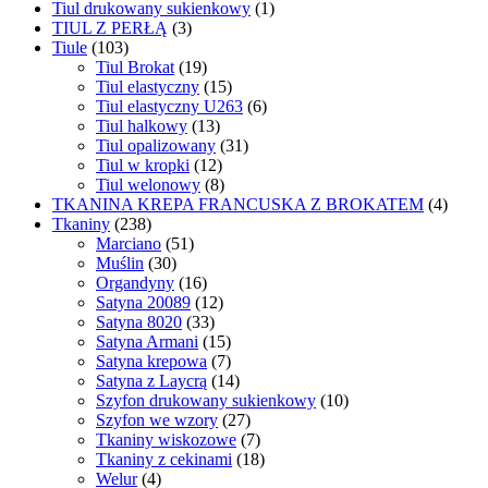
Tiul drukowany sukienkowy
(1)
TIUL Z PERŁĄ
(3)
Tiule
(103)
Tiul Brokat
(19)
Tiul elastyczny
(15)
Tiul elastyczny U263
(6)
Tiul halkowy
(13)
Tiul opalizowany
(31)
Tiul w kropki
(12)
Tiul welonowy
(8)
TKANINA KREPA FRANCUSKA Z BROKATEM
(4)
Tkaniny
(238)
Marciano
(51)
Muślin
(30)
Organdyny
(16)
Satyna 20089
(12)
Satyna 8020
(33)
Satyna Armani
(15)
Satyna krepowa
(7)
Satyna z Laycrą
(14)
Szyfon drukowany sukienkowy
(10)
Szyfon we wzory
(27)
Tkaniny wiskozowe
(7)
Tkaniny z cekinami
(18)
Welur
(4)