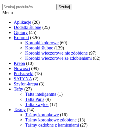
Szukaj:
Szukaj
Menu
Aplikacje
(26)
Dodatki ślubne
(25)
Gipiury
(45)
Koronki
(326)
Koronki kolorowe
(69)
Koronki ślubne
(139)
Koronki wieczorowe nie zdobione
(97)
Koronki wieczorowe ze zdobieniami
(82)
Krepa
(10)
Nowości
(99)
Podszewki
(18)
SATYNA
(2)
Szyfon-krepa
(3)
Tafty
(27)
Tafta inteligentna
(1)
Tafta Paris
(9)
Tafta zwykła
(17)
Taśmy
(54)
Taśmy koronkowe
(16)
Taśmy koronkowe zdobione
(13)
Taśmy ozdobne z kamieniami
(27)