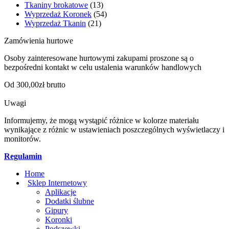
Tkaniny brokatowe
(13)
Wyprzedaż Koronek
(54)
Wyprzedaż Tkanin
(21)
Zamówienia hurtowe
Osoby zainteresowane hurtowymi zakupami proszone są o
bezpośredni kontakt w celu ustalenia warunków handlowych
Od 300,00zł brutto
Uwagi
Informujemy, że mogą wystąpić różnice w kolorze materiału
wynikające z różnic w ustawieniach poszczególnych wyświetlaczy i
monitorów.
Regulamin
Home
Sklep Internetowy
Aplikacje
Dodatki ślubne
Gipury
Koronki
Podszewki