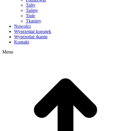
Tafty
Taśmy
Tiule
Tkaniny
Nowości
Wyprzedaż koronek
Wyprzedaż tkanin
Kontakt
Menu
g