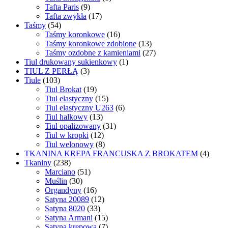
Tafta Paris
(9)
Tafta zwykła
(17)
Taśmy
(54)
Taśmy koronkowe
(16)
Taśmy koronkowe zdobione
(13)
Taśmy ozdobne z kamieniami
(27)
Tiul drukowany sukienkowy
(1)
TIUL Z PERŁĄ
(3)
Tiule
(103)
Tiul Brokat
(19)
Tiul elastyczny
(15)
Tiul elastyczny U263
(6)
Tiul halkowy
(13)
Tiul opalizowany
(31)
Tiul w kropki
(12)
Tiul welonowy
(8)
TKANINA KREPA FRANCUSKA Z BROKATEM
(4)
Tkaniny
(238)
Marciano
(51)
Muślin
(30)
Organdyny
(16)
Satyna 20089
(12)
Satyna 8020
(33)
Satyna Armani
(15)
Satyna krepowa
(7)