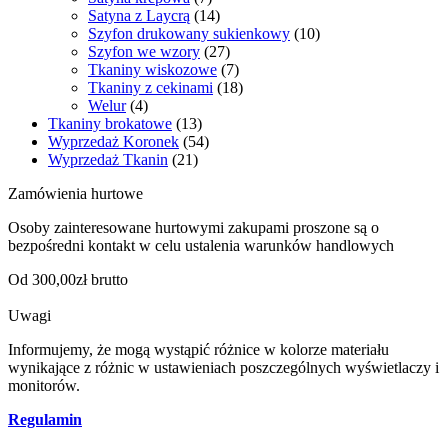
Satyna z Laycrą
(14)
Szyfon drukowany sukienkowy
(10)
Szyfon we wzory
(27)
Tkaniny wiskozowe
(7)
Tkaniny z cekinami
(18)
Welur
(4)
Tkaniny brokatowe
(13)
Wyprzedaż Koronek
(54)
Wyprzedaż Tkanin
(21)
Zamówienia hurtowe
Osoby zainteresowane hurtowymi zakupami proszone są o
bezpośredni kontakt w celu ustalenia warunków handlowych
Od 300,00zł brutto
Uwagi
Informujemy, że mogą wystąpić różnice w kolorze materiału
wynikające z różnic w ustawieniach poszczególnych wyświetlaczy i
monitorów.
Regulamin