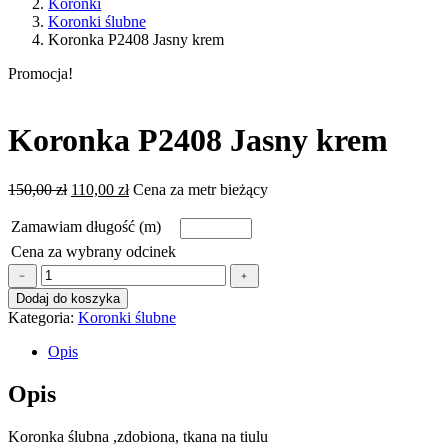
Koronki
Koronki ślubne
Koronka P2408 Jasny krem
Promocja!
Koronka P2408 Jasny krem
Pierwotna
Aktualna
150,00
zł
110,00
zł
Cena za metr bieżący
cena
cena
wynosiła:
wynosi:
Zamawiam długość (m)
150,00 zł.
110,00 zł.
Cena za wybrany odcinek
ilość
﹣
﹢
Koronka
Dodaj do koszyka
P2408
Kategoria:
Koronki ślubne
Jasny
krem
Opis
Opis
Koronka ślubna ,zdobiona, tkana na tiulu