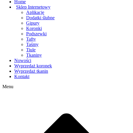
Home
Sklep Internetowy
Aplikacje
Dodatki ślubne
Gipury
Koronki
Podszewki
Tafty
Taśmy
Tiule
Tkaniny
Nowości
Wyprzedaż koronek
Wyprzedaż tkanin
Kontakt
Menu
g