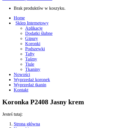
Brak produktów w koszyku.
Home
Sklep Internetowy
Aplikacje
Dodatki ślubne
Gipury
Koronki
Podszewki
Tafty
Taśmy
Tiule
Tkaniny
Nowości
Wyprzedaż koronek
Wyprzedaż tkanin
Kontakt
Koronka P2408 Jasny krem
Jesteś tutaj:
Strona główna