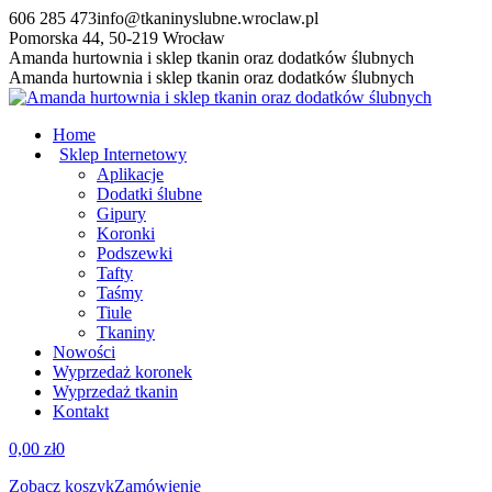
Przewiń
606 285 473
info@tkaninyslubne.wroclaw.pl
do
Pomorska 44, 50-219 Wrocław
zawartości
Facebook
Amanda hurtownia i sklep tkanin oraz dodatków ślubnych
page
Amanda hurtownia i sklep tkanin oraz dodatków ślubnych
opens
in
Home
new
Sklep Internetowy
window
Aplikacje
Dodatki ślubne
Gipury
Koronki
Podszewki
Tafty
Taśmy
Tiule
Tkaniny
Nowości
Wyprzedaż koronek
Wyprzedaż tkanin
Kontakt
0,00
zł
0
Zobacz koszyk
Zamówienie