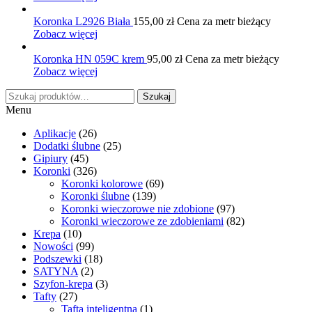
Koronka L2926 Biała
155,00
zł
Cena za metr bieżący
Zobacz więcej
Koronka HN 059C krem
95,00
zł
Cena za metr bieżący
Zobacz więcej
Szukaj:
Szukaj
Menu
Aplikacje
(26)
Dodatki ślubne
(25)
Gipiury
(45)
Koronki
(326)
Koronki kolorowe
(69)
Koronki ślubne
(139)
Koronki wieczorowe nie zdobione
(97)
Koronki wieczorowe ze zdobieniami
(82)
Krepa
(10)
Nowości
(99)
Podszewki
(18)
SATYNA
(2)
Szyfon-krepa
(3)
Tafty
(27)
Tafta inteligentna
(1)