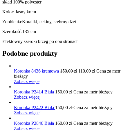
skład 100% polyester
Kolor: Jasny krem
Zdobienia:Koraliki, cekiny, srebrny dżet
Szerokość:135 cm
Efektowny szeroki brzeg po obu stronach
Podobne produkty
Pierwotna
Aktualna
Koronka 8436 kremowa
150,00
zł
110,00
zł
Cena za metr
cena
cena
bieżący
wynosiła:
wynosi:
Zobacz więcej
150,00 zł.
110,00 zł.
Koronka P2414 Biała
150,00
zł
Cena za metr bieżący
Zobacz więcej
Koronka P2422 Biała
150,00
zł
Cena za metr bieżący
Zobacz więcej
Koronka P2846 Biała
160,00
zł
Cena za metr bieżący
Zobacz więcej