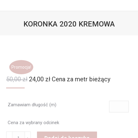
KORONKA 2020 KREMOWA
Jesteś tutaj:
Promocja!
Pierwotna
Aktualna
50,00
zł
24,00
zł
Cena za metr bieżący
cena
cena
wynosiła:
wynosi:
Zamawiam długość (m)
50,00 zł.
24,00 zł.
Cena za wybrany odcinek
ilość