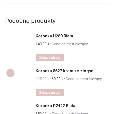
Podobne produkty
Koronka H280 Biała
140,00
zł
Cena za metr bieżący
Zobacz więcej
Koronka 8627 krem ze złotym
Pierwotna
Aktualna
135,00
zł
60,00
zł
Cena za metr bieżący
cena
cena
wynosiła:
wynosi:
Zobacz więcej
135,00 zł.
60,00 zł.
Koronka P2422 Biała
150,00
zł
Cena za metr bieżący