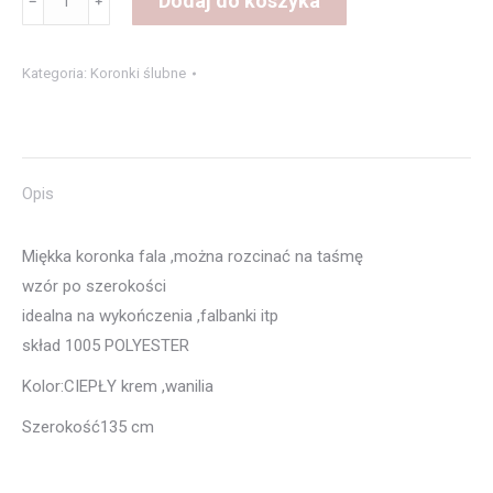
Dodaj do koszyka
﹣
﹢
Koronka
2020
Kategoria:
Koronki ślubne
kremowa
Opis
Miękka koronka fala ,można rozcinać na taśmę
wzór po szerokości
idealna na wykończenia ,falbanki itp
skład 1005 POLYESTER
Kolor:CIEPŁY krem ,wanilia
Szerokość135 cm