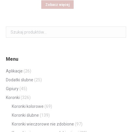
wynosiła:
wynosi:
Zobacz więcej
160,00 zł.
135,00 zł.
Menu
Aplikacje
(26)
Dodatki ślubne
(25)
Gipiury
(45)
Koronki
(326)
Koronki kolorowe
(69)
Koronki ślubne
(139)
Koronki wieczorowe nie zdobione
(97)