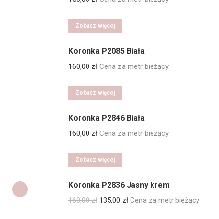
Zobacz więcej
Koronka P2085 Biała
160,00
zł
Cena za metr bieżący
Zobacz więcej
Koronka P2846 Biała
160,00
zł
Cena za metr bieżący
Zobacz więcej
Koronka P2836 Jasny krem
Pierwotna
Aktualna
160,00
zł
135,00
zł
Cena za metr bieżący
cena
cena