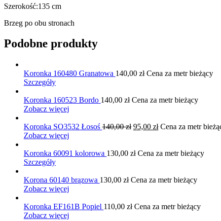
Szerokość:135 cm
Brzeg po obu stronach
Podobne produkty
Koronka 160480 Granatowa
140,00
zł
Cena za metr bieżący
Szczegóły
Koronka 160523 Bordo
140,00
zł
Cena za metr bieżący
Zobacz więcej
Pierwotna
Aktualna
Koronka SO3532 Łosoś
140,00
zł
95,00
zł
Cena za metr bieżą
cena
cena
Zobacz więcej
wynosiła:
wynosi:
140,00 zł.
95,00 zł.
Koronka 60091 kolorowa
130,00
zł
Cena za metr bieżący
Szczegóły
Korona 60140 brązowa
130,00
zł
Cena za metr bieżący
Zobacz więcej
Koronka EF161B Popiel
110,00
zł
Cena za metr bieżący
Zobacz więcej