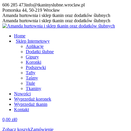
Przewiń
606 285 473
info@tkaninyslubne.wroclaw.pl
do
Pomorska 44, 50-219 Wrocław
zawartości
Facebook
Amanda hurtownia i sklep tkanin oraz dodatków ślubnych
page
Amanda hurtownia i sklep tkanin oraz dodatków ślubnych
opens
in
Home
new
Sklep Internetowy
window
Aplikacje
Dodatki ślubne
Gipury
Koronki
Podszewki
Tafty
Taśmy
Tiule
Tkaniny
Nowości
Wyprzedaż koronek
Wyprzedaż tkanin
Kontakt
0,00
zł
0
Zobacz koszyk
Zamówienie