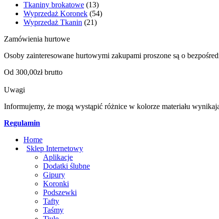
Tkaniny brokatowe
(13)
Wyprzedaż Koronek
(54)
Wyprzedaż Tkanin
(21)
Zamówienia hurtowe
Osoby zainteresowane hurtowymi zakupami proszone są o bezpośred
Od 300,00zł brutto
Uwagi
Informujemy, że mogą wystąpić różnice w kolorze materiału wynikaj
Regulamin
Home
Sklep Internetowy
Aplikacje
Dodatki ślubne
Gipury
Koronki
Podszewki
Tafty
Taśmy
Tiule