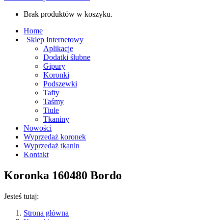
Brak produktów w koszyku.
Home
Sklep Internetowy
Aplikacje
Dodatki ślubne
Gipury
Koronki
Podszewki
Tafty
Taśmy
Tiule
Tkaniny
Nowości
Wyprzedaż koronek
Wyprzedaż tkanin
Kontakt
Koronka 160480 Bordo
Jesteś tutaj:
Strona główna