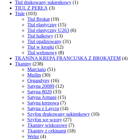
Tiul drukowany sukienkowy
(1)
TIUL Z PERŁĄ
(3)
Tiule
(103)
Tiul Brokat
(19)
Tiul elastyczny
(15)
Tiul elastyczny U263
(6)
Tiul halkowy
(13)
Tiul opalizowany
(31)
Tiul w kropki
(12)
Tiul welonowy
(8)
TKANINA KREPA FRANCUSKA Z BROKATEM
(4)
Tkaniny
(238)
Marciano
(51)
Muślin
(30)
Organdyny
(16)
Satyna 20089
(12)
Satyna 8020
(33)
Satyna Armani
(15)
Satyna krepowa
(7)
Satyna z Laycrą
(14)
Szyfon drukowany sukienkowy
(10)
Szyfon we wzory
(27)
Tkaniny wiskozowe
(7)
Tkaniny z cekinami
(18)
Welur
(4)