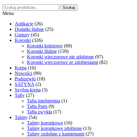
Szukaj:
Szukaj
Menu
Aplikacje
(26)
Dodatki ślubne
(25)
Gipiury
(45)
Koronki
(326)
Koronki kolorowe
(69)
Koronki ślubne
(139)
Koronki wieczorowe nie zdobione
(97)
Koronki wieczorowe ze zdobieniami
(82)
Krepa
(10)
Nowości
(99)
Podszewki
(18)
SATYNA
(2)
Szyfon-krepa
(3)
Tafty
(27)
Tafta inteligentna
(1)
Tafta Paris
(9)
Tafta zwykła
(17)
Taśmy
(54)
Taśmy koronkowe
(16)
Taśmy koronkowe zdobione
(13)
Taśmy ozdobne z kamieniami
(27)