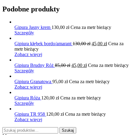
Podobne produkty
Gipura Jasny krem
130,00
zł
Cena za metr bieżący
Szczegóły
Pierwotna
Aktualna
Gipiura kłębek bordo/amarant
130,00
zł
45,00
zł
Cena za
cena
cena
metr bieżący
wynosiła:
wynosi:
Zobacz więcej
130,00 zł.
45,00 zł.
Pierwotna
Aktualna
Gipiura Brudny Róż
85,00
zł
45,00
zł
Cena za metr bieżący
cena
cena
Szczegóły
wynosiła:
wynosi:
85,00 zł.
45,00 zł.
Gipiura Granatowa
95,00
zł
Cena za metr bieżący
Zobacz więcej
Gipiura Róża
120,00
zł
Cena za metr bieżący
Szczegóły
Gipiura TR 958
120,00
zł
Cena za metr bieżący
Zobacz więcej
Szukaj:
Szukaj