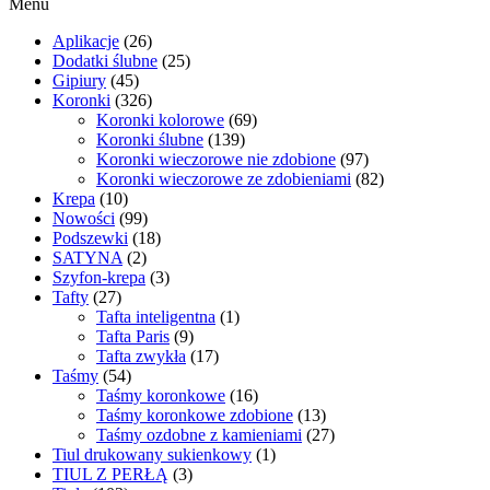
Menu
Aplikacje
(26)
Dodatki ślubne
(25)
Gipiury
(45)
Koronki
(326)
Koronki kolorowe
(69)
Koronki ślubne
(139)
Koronki wieczorowe nie zdobione
(97)
Koronki wieczorowe ze zdobieniami
(82)
Krepa
(10)
Nowości
(99)
Podszewki
(18)
SATYNA
(2)
Szyfon-krepa
(3)
Tafty
(27)
Tafta inteligentna
(1)
Tafta Paris
(9)
Tafta zwykła
(17)
Taśmy
(54)
Taśmy koronkowe
(16)
Taśmy koronkowe zdobione
(13)
Taśmy ozdobne z kamieniami
(27)
Tiul drukowany sukienkowy
(1)
TIUL Z PERŁĄ
(3)