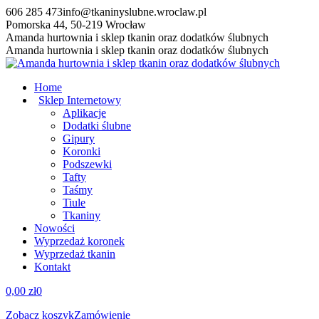
Przewiń
606 285 473
info@tkaninyslubne.wroclaw.pl
do
Pomorska 44, 50-219 Wrocław
zawartości
Facebook
Amanda hurtownia i sklep tkanin oraz dodatków ślubnych
page
Amanda hurtownia i sklep tkanin oraz dodatków ślubnych
opens
in
Home
new
Sklep Internetowy
window
Aplikacje
Dodatki ślubne
Gipury
Koronki
Podszewki
Tafty
Taśmy
Tiule
Tkaniny
Nowości
Wyprzedaż koronek
Wyprzedaż tkanin
Kontakt
0,00
zł
0
Zobacz koszyk
Zamówienie