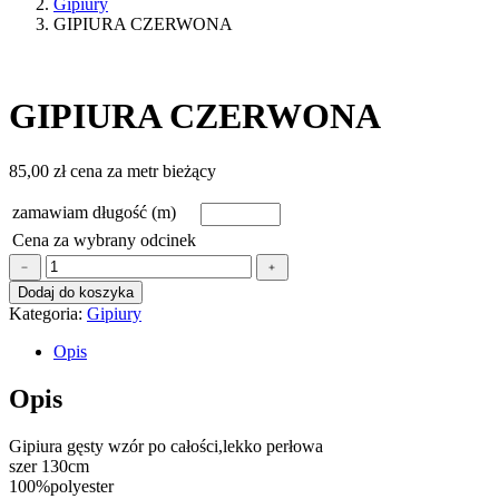
Gipiury
GIPIURA CZERWONA
GIPIURA CZERWONA
85,00
zł
cena za metr bieżący
zamawiam długość (m)
Cena za wybrany odcinek
ilość
﹣
﹢
GIPIURA
Dodaj do koszyka
CZERWONA
Kategoria:
Gipiury
Opis
Opis
Gipiura gęsty wzór po całości,lekko perłowa
szer 130cm
100%polyester