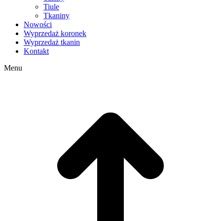
Tiule
Tkaniny
Nowości
Wyprzedaż koronek
Wyprzedaż tkanin
Kontakt
Menu
g