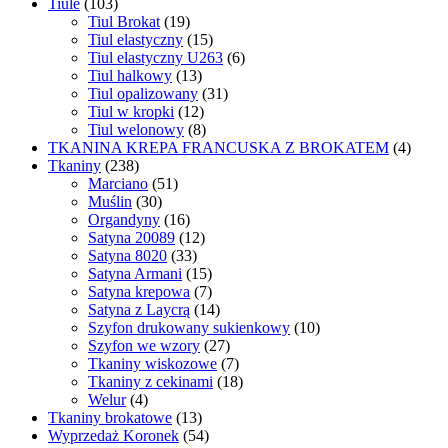
Tiule
(103)
Tiul Brokat
(19)
Tiul elastyczny
(15)
Tiul elastyczny U263
(6)
Tiul halkowy
(13)
Tiul opalizowany
(31)
Tiul w kropki
(12)
Tiul welonowy
(8)
TKANINA KREPA FRANCUSKA Z BROKATEM
(4)
Tkaniny
(238)
Marciano
(51)
Muślin
(30)
Organdyny
(16)
Satyna 20089
(12)
Satyna 8020
(33)
Satyna Armani
(15)
Satyna krepowa
(7)
Satyna z Laycrą
(14)
Szyfon drukowany sukienkowy
(10)
Szyfon we wzory
(27)
Tkaniny wiskozowe
(7)
Tkaniny z cekinami
(18)
Welur
(4)
Tkaniny brokatowe
(13)
Wyprzedaż Koronek
(54)