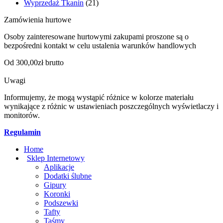
Wyprzedaż Tkanin
(21)
Zamówienia hurtowe
Osoby zainteresowane hurtowymi zakupami proszone są o
bezpośredni kontakt w celu ustalenia warunków handlowych
Od 300,00zł brutto
Uwagi
Informujemy, że mogą wystąpić różnice w kolorze materiału
wynikające z różnic w ustawieniach poszczególnych wyświetlaczy i
monitorów.
Regulamin
Home
Sklep Internetowy
Aplikacje
Dodatki ślubne
Gipury
Koronki
Podszewki
Tafty
Taśmy