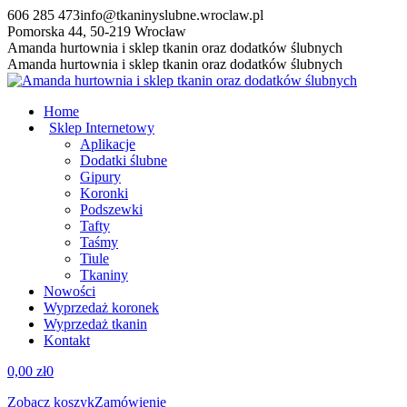
Przewiń
606 285 473
info@tkaninyslubne.wroclaw.pl
do
Pomorska 44, 50-219 Wrocław
zawartości
Facebook
Amanda hurtownia i sklep tkanin oraz dodatków ślubnych
page
Amanda hurtownia i sklep tkanin oraz dodatków ślubnych
opens
in
Home
new
Sklep Internetowy
window
Aplikacje
Dodatki ślubne
Gipury
Koronki
Podszewki
Tafty
Taśmy
Tiule
Tkaniny
Nowości
Wyprzedaż koronek
Wyprzedaż tkanin
Kontakt
0,00
zł
0
Zobacz koszyk
Zamówienie