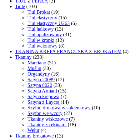
TIUL Z PERŁĄ
(3)
Tiule
(103)
Tiul Brokat
(19)
Tiul elastyczny
(15)
Tiul elastyczny U263
(6)
Tiul halkowy
(13)
Tiul opalizowany
(31)
Tiul w kropki
(12)
Tiul welonowy
(8)
TKANINA KREPA FRANCUSKA Z BROKATEM
(4)
Tkaniny
(238)
Marciano
(51)
Muślin
(30)
Organdyny
(16)
Satyna 20089
(12)
Satyna 8020
(33)
Satyna Armani
(15)
Satyna krepowa
(7)
Satyna z Laycrą
(14)
Szyfon drukowany sukienkowy
(10)
Szyfon we wzory
(27)
Tkaniny wiskozowe
(7)
Tkaniny z cekinami
(18)
Welur
(4)
Tkaniny brokatowe
(13)