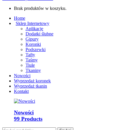
Brak produktów w koszyku.
Home
Sklep Internetowy
Aplikacje
Dodatki ślubne
Gipury
Koronki
Podszewki
Tafty
Taśmy
Tiule
Tkaniny
Nowości
Wyprzedaż koronek
Wyprzedaż tkanin
Kontakt
Nowości
99 Products
Szukaj: