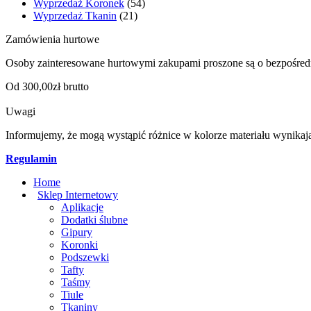
Wyprzedaż Koronek
(54)
Wyprzedaż Tkanin
(21)
Zamówienia hurtowe
Osoby zainteresowane hurtowymi zakupami proszone są o bezpośred
Od 300,00zł brutto
Uwagi
Informujemy, że mogą wystąpić różnice w kolorze materiału wynikaj
Regulamin
Home
Sklep Internetowy
Aplikacje
Dodatki ślubne
Gipury
Koronki
Podszewki
Tafty
Taśmy
Tiule
Tkaniny