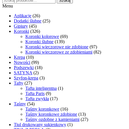
Szukaj
Menu
Aplikacje
(26)
Dodatki ślubne
(25)
Gipiury
(45)
Koronki
(326)
Koronki kolorowe
(69)
Koronki ślubne
(139)
Koronki wieczorowe nie zdobione
(97)
Koronki wieczorowe ze zdobieniami
(82)
Krepa
(10)
Nowości
(99)
Podszewki
(18)
SATYNA
(2)
Szyfon-krepa
(3)
Tafty
(27)
Tafta inteligentna
(1)
Tafta Paris
(9)
Tafta zwykła
(17)
Taśmy
(54)
Taśmy koronkowe
(16)
Taśmy koronkowe zdobione
(13)
Taśmy ozdobne z kamieniami
(27)
Tiul drukowany sukienkowy
(1)