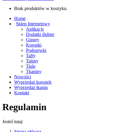
Brak produktów w koszyku.
Home
Sklep Internetowy
Aplikacje
Dodatki ślubne
Gipury
Koronki
Podszewki
Tafty
Taśmy
Tiule
Tkaniny
Nowości
Wyprzedaż koronek
Wyprzedaż tkanin
Kontakt
Regulamin
Jesteś tutaj:
Strona główna