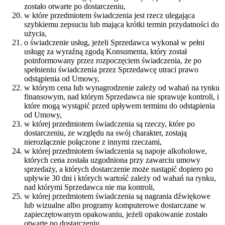
zostało otwarte po dostarczeniu,
w które przedmiotem świadczenia jest rzecz ulegająca
szybkiemu zepsuciu lub mająca krótki termin przydatności do
użycia,
o świadczenie usług, jeżeli Sprzedawca wykonał w pełni
usługę za wyraźną zgodą Konsumenta, który został
poinformowany przez rozpoczęciem świadczenia, że po
spełnieniu świadczenia przez Sprzedawcę utraci prawo
odstąpienia od Umowy,
w którym cena lub wynagrodzenie zależy od wahań na rynku
finansowym, nad którym Sprzedawca nie sprawuje kontroli, i
które mogą wystąpić przed upływem terminu do odstąpienia
od Umowy,
w której przedmiotem świadczenia są rzeczy, które po
dostarczeniu, ze względu na swój charakter, zostają
nierozłącznie połączone z innymi rzeczami,
w której przedmiotem świadczenia są napoje alkoholowe,
których cena została uzgodniona przy zawarciu umowy
sprzedaży, a których dostarczenie może nastąpić dopiero po
upływie 30 dni i których wartość zależy od wahań na rynku,
nad którymi Sprzedawca nie ma kontroli,
w której przedmiotem świadczenia są nagrania dźwiękowe
lub wizualne albo programy komputerowe dostarczane w
zapieczętowanym opakowaniu, jeżeli opakowanie zostało
otwarte po dostarczeniu,