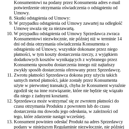
Konsumentowi na podany przez Konsumenta adres e-mail
potwierdzenie otrzymania oświadczenia o odstąpieniu od
Umowy.
Skutki odstąpienia od Umowy:
W przypadku odstąpienia od Umowy zawartej na odległość
Umowę uważa się za niezawartą.
W przypadku odstąpienia od Umowy Sprzedawca zwraca
Konsumentowi niezwłocznie, nie później niż w terminie 14
dni od dnia otrzymania oświadczenia Konsumenta o
odstąpieniu od Umowy, wszystkie dokonane przez niego
płatności, w tym koszty dostarczenia rzeczy, z wyjątkiem
dodatkowych kosztów wynikających z wybranego przez
Konsumenta sposobu dostarczenia innego niż najtańszy
zwykły sposób dostarczenia oferowany przez Sprzedawcę.
Zwrotu płatności Sprzedawca dokona przy użyciu takich
samych metod płatności, jakie zostały przez Konsumenta
użyte w pierwotnej transakcji, chyba że Konsument wyraźnie
zgodził się na inne rozwiązanie, które nie będzie się wiązało
dla niego z żadnymi kosztami.
Sprzedawca może wstrzymać się ze zwrotem płatności do
czasu otrzymania Produktu z powrotem lub do czasu
dostarczenia mu dowodu jego odesłania, w zależności od
tego, które zdarzenie nastąpi wcześniej.
Konsument powinien odesłać Produkt na adres Sprzedawcy
podany w niniejszym Regulaminie niezwłocznie, nie później