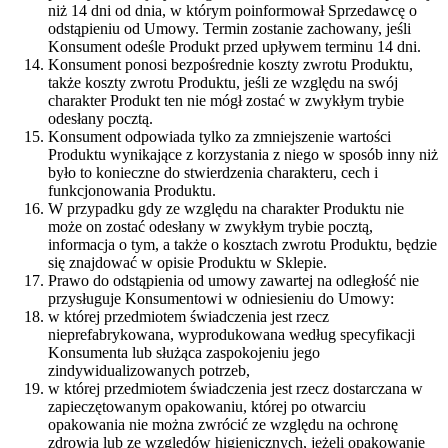
niż 14 dni od dnia, w którym poinformował Sprzedawcę o
odstąpieniu od Umowy. Termin zostanie zachowany, jeśli
Konsument odeśle Produkt przed upływem terminu 14 dni.
Konsument ponosi bezpośrednie koszty zwrotu Produktu,
także koszty zwrotu Produktu, jeśli ze względu na swój
charakter Produkt ten nie mógł zostać w zwykłym trybie
odesłany pocztą.
Konsument odpowiada tylko za zmniejszenie wartości
Produktu wynikające z korzystania z niego w sposób inny niż
było to konieczne do stwierdzenia charakteru, cech i
funkcjonowania Produktu.
W przypadku gdy ze względu na charakter Produktu nie
może on zostać odesłany w zwykłym trybie pocztą,
informacja o tym, a także o kosztach zwrotu Produktu, będzie
się znajdować w opisie Produktu w Sklepie.
Prawo do odstąpienia od umowy zawartej na odległość nie
przysługuje Konsumentowi w odniesieniu do Umowy:
w której przedmiotem świadczenia jest rzecz
nieprefabrykowana, wyprodukowana według specyfikacji
Konsumenta lub służąca zaspokojeniu jego
zindywidualizowanych potrzeb,
w której przedmiotem świadczenia jest rzecz dostarczana w
zapieczętowanym opakowaniu, której po otwarciu
opakowania nie można zwrócić ze względu na ochronę
zdrowia lub ze względów higienicznych, jeżeli opakowanie