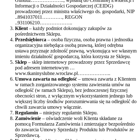
Gunduz……………….., wpisaną do Centralnej Ewidencji i
Informacji o Działalności Gospodarczej (CEIDG)
prowadzonej przez ministra właściwego ds. gospodarki, NIP
..8941037011…………, REGON
..931106210………………..
Klient
– każdy podmiot dokonujący zakupów za
pośrednictwem Sklepu.
Przedsiębiorca
– osoba fizyczna, osoba prawna i jednostka
organizacyjna niebędąca osobą prawną, której odrębna
ustawa przyznaje zdolność prawną, wykonująca we własnym
imieniu działalność gospodarczą, która korzysta ze Sklepu.
Sklep
– sklep internetowy prowadzony przez Sprzedawcę
pod adresem internetowym …
www.tkaninyslubne.wroclaw.pl………………..
Umowa zawarta na odległość
– umowa zawarta z Klientem
w ramach zorganizowanego systemu zawierania umów na
odległość (w ramach Sklepu), bez jednoczesnej fizycznej
obecności stron, z wyłącznym wykorzystaniem jednego lub
większej liczby środków porozumiewania się na odległość do
chwili zawarcia umowy włącznie.
Regulamin
– niniejszy regulamin Sklepu.
Zamówienie
– oświadczenie woli Klienta składane za
pomocą Formularza Zamówienia i zmierzające bezpośrednio
do zawarcia Umowy Sprzedaży Produktu lub Produktów ze
Sprzedawcą.