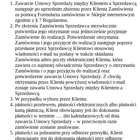
Zawarcie Umowy Sprzedaży między Klientem a Sprzedawcą
następuje po uprzednim złożeniu przez Klienta Zamówienia
za pomocą Formularza zamówienia w Sklepie internetowym
zgodnie z § 7 Regulaminu.
Po złożeniu Zamówienia Sprzedawca niezwłocznie
potwierdza jego otrzymanie oraz jednocześnie przyjmuje
Zamówienie do realizacji. Potwierdzenie otrzymania
Zamówienia i jego przyjęcie do realizacji następuje poprzez
przesłanie przez Sprzedawcę Klientowi stosownej
wiadomości e-mail na podany w trakcie składania
Zamówienia adres poczty elektronicznej Klienta, która
zawiera co najmniej oświadczenia Sprzedawcy o otrzymaniu
Zamówienia i o jego przyjęciu do realizacji oraz
potwierdzenie zawarcia Umowy Sprzedaży. Z chwilą
otrzymania przez Klienta powyższej wiadomości e-mail
zostaje zawarta Umowa Sprzedaży między Klientem a
Sprzedawcą.
W przypadku wyboru przez Klienta:
płatności przelewem, płatności elektronicznych albo płatności
kartą płatniczą, Klient obowiązany jest do dokonania
płatności w terminie …. dni kalendarzowych od dnia
zawarcia Umowy Sprzedaży – w przeciwnym razie
zamówienie zostanie anulowane.
płatności za pobraniem przy odbiorze przesyłki, Klient
obowiązany jest do dokonania płatności przy odbiorze