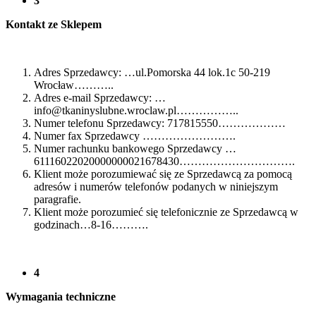
3
Kontakt ze Sklepem
Adres Sprzedawcy: …ul.Pomorska 44 lok.1c 50-219
Wrocław………..
Adres e-mail Sprzedawcy: …
info@tkaninyslubne.wroclaw.pl……………..
Numer telefonu Sprzedawcy: 717815550………………
Numer fax Sprzedawcy …………………….
Numer rachunku bankowego Sprzedawcy …
61116022020000000021678430………………………….
Klient może porozumiewać się ze Sprzedawcą za pomocą
adresów i numerów telefonów podanych w niniejszym
paragrafie.
Klient może porozumieć się telefonicznie ze Sprzedawcą w
godzinach…8-16……….
4
Wymagania techniczne