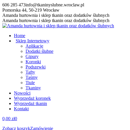
Przewiń
606 285 473
info@tkaninyslubne.wroclaw.pl
do
Pomorska 44, 50-219 Wrocław
zawartości
Facebook
Amanda hurtownia i sklep tkanin oraz dodatków ślubnych
page
Amanda hurtownia i sklep tkanin oraz dodatków ślubnych
opens
in
Home
new
Sklep Internetowy
window
Aplikacje
Dodatki ślubne
Gipury
Koronki
Podszewki
Tafty
Taśmy
Tiule
Tkaniny
Nowości
Wyprzedaż koronek
Wyprzedaż tkanin
Kontakt
0,00
zł
0
Zobacz koszyk
Zamówienie