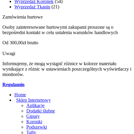
Wyprzedaż Koronek
(54)
Wyprzedaż Tkanin
(21)
Zamówienia hurtowe
Osoby zainteresowane hurtowymi zakupami proszone są o
bezpośredni kontakt w celu ustalenia warunków handlowych
Od 300,00zł brutto
Uwagi
Informujemy, że mogą wystąpić różnice w kolorze materiału
wynikające z różnic w ustawieniach poszczególnych wyświetlaczy i
monitorów.
Regulamin
Home
Sklep Internetowy
Aplikacje
Dodatki ślubne
Gipury
Koronki
Podszewki
Tafty