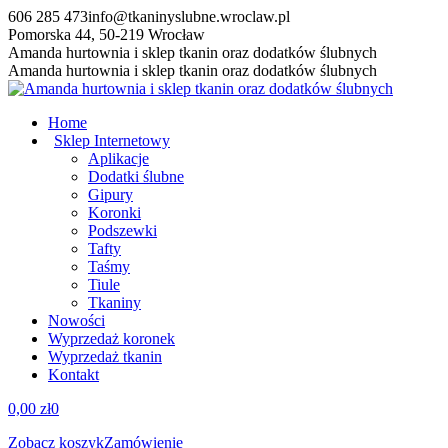
Przewiń
606 285 473
info@tkaninyslubne.wroclaw.pl
do
Pomorska 44, 50-219 Wrocław
zawartości
Facebook
Amanda hurtownia i sklep tkanin oraz dodatków ślubnych
page
Amanda hurtownia i sklep tkanin oraz dodatków ślubnych
opens
in
Home
new
Sklep Internetowy
window
Aplikacje
Dodatki ślubne
Gipury
Koronki
Podszewki
Tafty
Taśmy
Tiule
Tkaniny
Nowości
Wyprzedaż koronek
Wyprzedaż tkanin
Kontakt
0,00
zł
0
Zobacz koszyk
Zamówienie