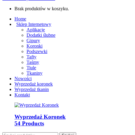
Brak produktów w koszyku.
Home
Sklep Internetowy
Aplikacje
Dodatki ślubne
Gipury
Koronki
Podszewki
Tafty
Taśmy
Tiule
Tkaniny
Nowości
Wyprzedaż koronek
Wyprzedaż tkanin
Kontakt
Wyprzedaż Koronek
54 Products
Szukaj: