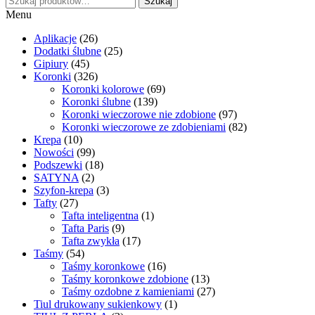
Szukaj
Menu
Aplikacje
(26)
Dodatki ślubne
(25)
Gipiury
(45)
Koronki
(326)
Koronki kolorowe
(69)
Koronki ślubne
(139)
Koronki wieczorowe nie zdobione
(97)
Koronki wieczorowe ze zdobieniami
(82)
Krepa
(10)
Nowości
(99)
Podszewki
(18)
SATYNA
(2)
Szyfon-krepa
(3)
Tafty
(27)
Tafta inteligentna
(1)
Tafta Paris
(9)
Tafta zwykła
(17)
Taśmy
(54)
Taśmy koronkowe
(16)
Taśmy koronkowe zdobione
(13)
Taśmy ozdobne z kamieniami
(27)
Tiul drukowany sukienkowy
(1)