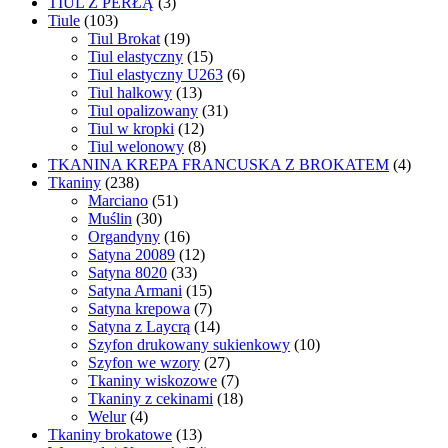
TIUL Z PERŁĄ
(3)
Tiule
(103)
Tiul Brokat
(19)
Tiul elastyczny
(15)
Tiul elastyczny U263
(6)
Tiul halkowy
(13)
Tiul opalizowany
(31)
Tiul w kropki
(12)
Tiul welonowy
(8)
TKANINA KREPA FRANCUSKA Z BROKATEM
(4)
Tkaniny
(238)
Marciano
(51)
Muślin
(30)
Organdyny
(16)
Satyna 20089
(12)
Satyna 8020
(33)
Satyna Armani
(15)
Satyna krepowa
(7)
Satyna z Laycrą
(14)
Szyfon drukowany sukienkowy
(10)
Szyfon we wzory
(27)
Tkaniny wiskozowe
(7)
Tkaniny z cekinami
(18)
Welur
(4)
Tkaniny brokatowe
(13)